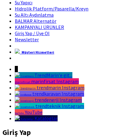
Su Yapıcı
Hidrolik Platform/Pasarella/Kreyn
Su Altı Aydınlatma
BALMAR Alternatör
KAMPANYALI ÜRÜNLER
Giriş Yap / Üye Ol
Newsletter
Müşteri Hizmetleri
Marin Fırsat Bir Trend Marin Markasıdır
↓
TrendMarin'e git...
TrendMarin
marinfirsat Instagram
marinfirsat
trendmarin Instagram
trendmarin
trendkaravan Instagram
trendkaravan
trendenerji Instagram
trendenerji
trendteknik Instagram
trendteknik
YouTube
YouTube
Kataloglar
Kataloglar
Giriş Yap