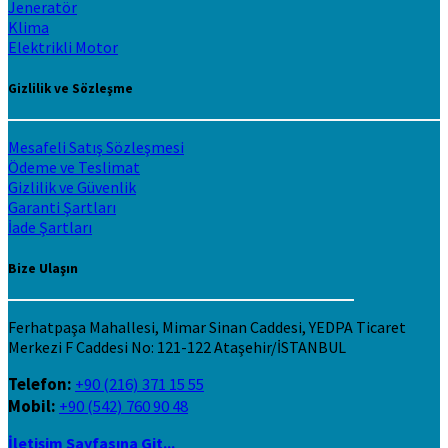
Jeneratör
Klima
Elektrikli Motor
Gizlilik ve Sözleşme
Mesafeli Satış Sözleşmesi
Ödeme ve Teslimat
Gizlilik ve Güvenlik
Garanti Şartları
İade Şartları
Bize Ulaşın
Ferhatpaşa Mahallesi, Mimar Sinan Caddesi, YEDPA Ticaret
Merkezi F Caddesi No: 121-122 Ataşehir/İSTANBUL
Telefon:
+90 (216) 371 15 55
Mobil:
+90 (542) 760 90 48
İletişim Sayfasına Git...