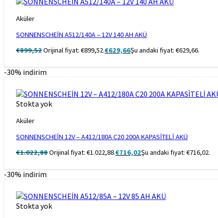
Aküler
SONNENSCHEİN A512/140A – 12V 140 AH AKÜ
€
899,52
Orijinal fiyat: €899,52.
€
629,66
Şu andaki fiyat: €629,66.
-30% indirim
Stokta yok
Aküler
SONNENSCHEİN 12V – A412/180A C20 200A KAPASİTELİ AKÜ
€
1.022,88
Orijinal fiyat: €1.022,88.
€
716,02
Şu andaki fiyat: €716,02.
-30% indirim
Stokta yok