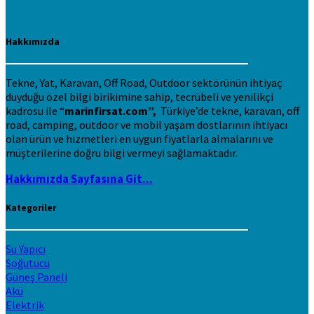
Hakkımızda
Tekne, Yat, Karavan, Off Road, Outdoor sektörünün ihtiyaç
duyduğu özel bilgi birikimine sahip, tecrübeli ve yenilikçi
kadrosu ile “
marinfirsat.com”,
Türkiye’de tekne, karavan, off
road, camping, outdoor ve mobil yaşam dostlarının ihtiyacı
olan ürün ve hizmetleri en uygun fiyatlarla almalarını ve
müşterilerine doğru bilgi vermeyi sağlamaktadır.
Hakkımızda Sayfasına Git...
Kategoriler
Su Yapıcı
Soğutucu
Güneş Paneli
Akü
Elektrik