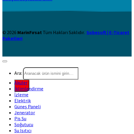
© 2026
MarinFırsat
Tüm Hakları Saklıdır.
Sobesoft | E-Ticaret
Paketleri
Ara:
Aküler
İklimlendirme
İzleme
Elektrik
Güneş Paneli
Jenerator
Pis Su
Soğutucu
Su Isıtıcı