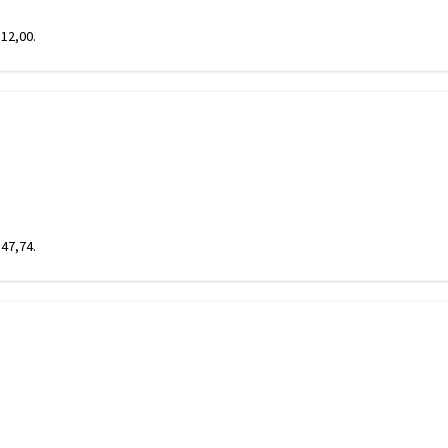
112,00.
347,74.