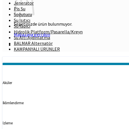
Jenerator
Pis Su
Soğutucu
Su Isıtıcı
Sepetinizde ürün bulunmuyor.
Su Yapıcı
Hidrolik Platform/Pasarella/Kreyn
Mağazaya geri dön
Su Altı Aydınlatma
BALMAR Alternatör
KAMPANYALI ÜRÜNLER
Kategoriler
Aküler
İklimlendirme
İzleme