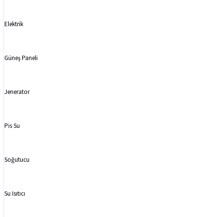
Elektrik
Güneş Paneli
Jenerator
Pis Su
Soğutucu
Su Isıtıcı