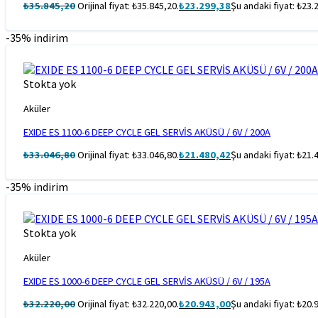
₺
35.845,20
Orijinal fiyat: ₺35.845,20.
₺
23.299,38
Şu andaki fiyat: ₺23.
-35% indirim
Stokta yok
Aküler
EXIDE ES 1100-6 DEEP CYCLE GEL SERVİS AKÜSÜ / 6V / 200A
₺
33.046,80
Orijinal fiyat: ₺33.046,80.
₺
21.480,42
Şu andaki fiyat: ₺21.
-35% indirim
Stokta yok
Aküler
EXIDE ES 1000-6 DEEP CYCLE GEL SERVİS AKÜSÜ / 6V / 195A
₺
32.220,00
Orijinal fiyat: ₺32.220,00.
₺
20.943,00
Şu andaki fiyat: ₺20.