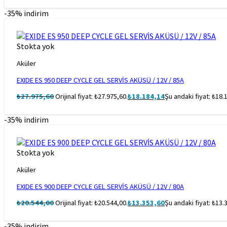
-35% indirim
Stokta yok
Aküler
EXIDE ES 950 DEEP CYCLE GEL SERVİS AKÜSÜ / 12V / 85A
₺
27.975,60
Orijinal fiyat: ₺27.975,60.
₺
18.184,14
Şu andaki fiyat: ₺18.
-35% indirim
Stokta yok
Aküler
EXIDE ES 900 DEEP CYCLE GEL SERVİS AKÜSÜ / 12V / 80A
₺
20.544,00
Orijinal fiyat: ₺20.544,00.
₺
13.353,60
Şu andaki fiyat: ₺13.
-35% indirim