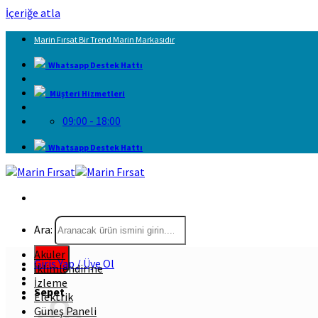
İçeriğe atla
Marin Fırsat Bir Trend Marin Markasıdır
Whatsapp Destek Hattı
Müşteri Hizmetleri
09:00 - 18:00
Whatsapp Destek Hattı
Ara:
Aküler
Giriş Yap / Üye Ol
İklimlendirme
İzleme
Sepet
Elektrik
Güneş Paneli