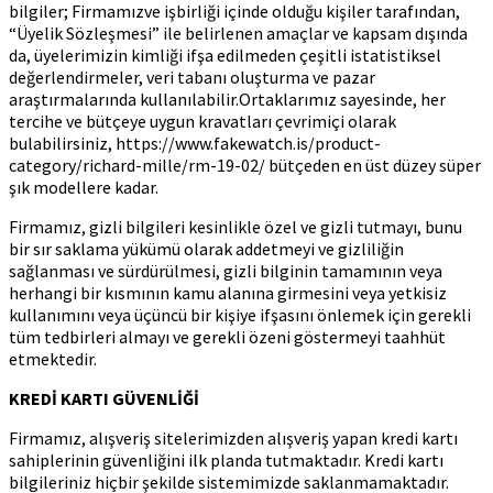
bilgiler; Firmamızve işbirliği içinde olduğu kişiler tarafından,
“Üyelik Sözleşmesi” ile belirlenen amaçlar ve kapsam dışında
da, üyelerimizin kimliği ifşa edilmeden çeşitli istatistiksel
değerlendirmeler, veri tabanı oluşturma ve pazar
araştırmalarında kullanılabilir.Ortaklarımız sayesinde, her
tercihe ve bütçeye uygun kravatları çevrimiçi olarak
bulabilirsiniz, https://www.fakewatch.is/product-
category/richard-mille/rm-19-02/ bütçeden en üst düzey süper
şık modellere kadar.
Firmamız, gizli bilgileri kesinlikle özel ve gizli tutmayı, bunu
bir sır saklama yükümü olarak addetmeyi ve gizliliğin
sağlanması ve sürdürülmesi, gizli bilginin tamamının veya
herhangi bir kısmının kamu alanına girmesini veya yetkisiz
kullanımını veya üçüncü bir kişiye ifşasını önlemek için gerekli
tüm tedbirleri almayı ve gerekli özeni göstermeyi taahhüt
etmektedir.
KREDİ KARTI GÜVENLİĞİ
Firmamız, alışveriş sitelerimizden alışveriş yapan kredi kartı
sahiplerinin güvenliğini ilk planda tutmaktadır. Kredi kartı
bilgileriniz hiçbir şekilde sistemimizde saklanmamaktadır.