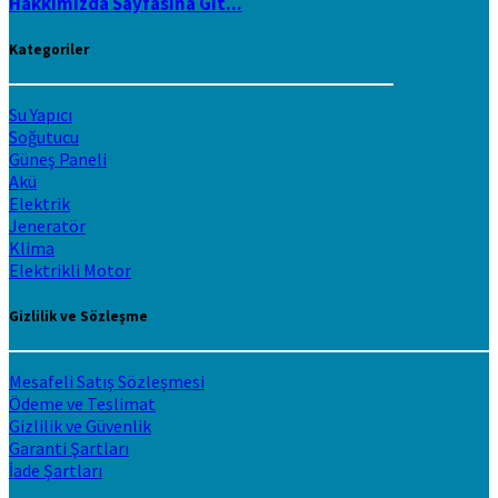
Hakkımızda Sayfasına Git...
Kategoriler
Su Yapıcı
Soğutucu
Güneş Paneli
Akü
Elektrik
Jeneratör
Klima
Elektrikli Motor
Gizlilik ve Sözleşme
Mesafeli Satış Sözleşmesi
Ödeme ve Teslimat
Gizlilik ve Güvenlik
Garanti Şartları
İade Şartları