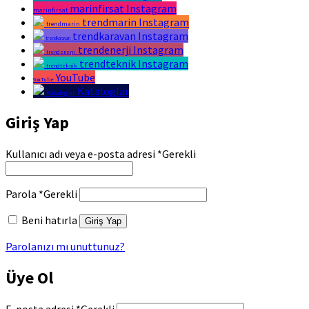
marinfirsat Instagram
marinfirsat
trendmarin Instagram
trendmarin
trendkaravan Instagram
trendkaravan
trendenerji Instagram
trendenerji
trendteknik Instagram
trendteknik
YouTube
YouTube
Kataloglar
Kataloglar
Giriş Yap
Kullanıcı adı veya e-posta adresi
*
Gerekli
Parola
*
Gerekli
Beni hatırla
Giriş Yap
Parolanızı mı unuttunuz?
Üye Ol
E-posta adresi
*
Gerekli