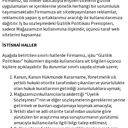
Firmamız, bu linkler vasıtasıyla erişilen sitelerin gizlilik
uygulamaları ve içeriklerine yönelik herhangi bir sorumluluk
taşımamaktadır.Firmamıza ait sitedeyayınlanan reklamlar,
reklamcılık yapan iş ortaklarımız aracılığı ile kullanıcılarımıza
dağıtılır. İş bu sözleşmedeki Gizlilik Politikası Prensipleri,
sadece Mağazamızın kullanımına ilişkindir, üçüncü taraf web
sitelerini kapsamaz.
İSTİSNAİ HALLER
Aşağıda belirtilen sınırlı hallerde Firmamız, işbu “Gizlilik
Politikası” hükümleri dışında kullanıcılara ait bilgileri üçüncü
kişilere açıklayabilir. Bu durumlar sınırlı sayıda olmak üzere;
Kanun, Kanun Hükmünde Kararname, Yönetmelik v.b.
yetkili hukuki otorite tarafından çıkarılan ve yürürlülükte
olan hukuk kurallarının getirdiği zorunluluklara uymak;
Mağazamızınkullanıcılarla akdettiği “Üyelik
Sözleşmesi”‘nin ve diğer sözleşmelerin gereklerini yerine
getirmek ve bunları uygulamaya koymak amacıyla;
Yetkili idari ve adli otorite tarafından usulüne göre
yürütülen bir araştırma veya soruşturmanın yürütümü
amacıyla kullanıcılarla ilgili bilgi talep edilmesi;