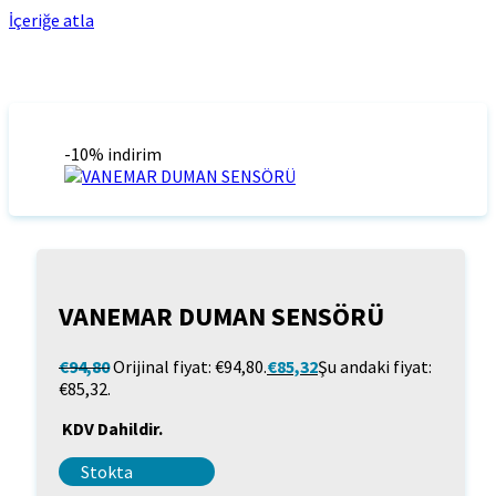
İçeriğe atla
-10% indirim
VANEMAR DUMAN SENSÖRÜ
€
94,80
Orijinal fiyat: €94,80.
€
85,32
Şu andaki fiyat:
€85,32.
KDV Dahildir.
Stokta