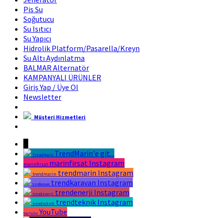
Pis Su
Soğutucu
Su Isıtıcı
Su Yapıcı
Hidrolik Platform/Pasarella/Kreyn
Su Altı Aydınlatma
BALMAR Alternatör
KAMPANYALI ÜRÜNLER
Giriş Yap / Üye Ol
Newsletter
Müşteri Hizmetleri
Marin Fırsat Bir Trend Marin Markasıdır
↓
TrendMarin'e git...
TrendMarin
marinfirsat Instagram
marinfirsat
trendmarin Instagram
trendmarin
trendkaravan Instagram
trendkaravan
trendenerji Instagram
trendenerji
trendteknik Instagram
trendteknik
YouTube
YouTube