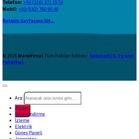
Telefon:
+90 (216) 371 15 55
Mobil:
+90 (542) 760 90 48
İletişim Sayfasına Git...
© 2026
MarinFırsat
Tüm Hakları Saklıdır.
Sobesoft | E-Ticaret
Paketleri
Ara:
Aküler
İklimlendirme
İzleme
Elektrik
Güneş Paneli
Jenerator