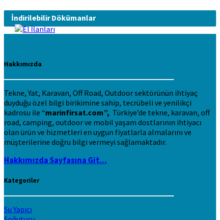
İndirilebilir Dökümanlar
Hakkımızda
Tekne, Yat, Karavan, Off Road, Outdoor sektörünün ihtiyaç
duyduğu özel bilgi birikimine sahip, tecrübeli ve yenilikçi
kadrosu ile “
marinfirsat.com”,
Türkiye’de tekne, karavan, off
road, camping, outdoor ve mobil yaşam dostlarının ihtiyacı
olan ürün ve hizmetleri en uygun fiyatlarla almalarını ve
müşterilerine doğru bilgi vermeyi sağlamaktadır.
Hakkımızda Sayfasına Git...
Kategoriler
Su Yapıcı
Soğutucu