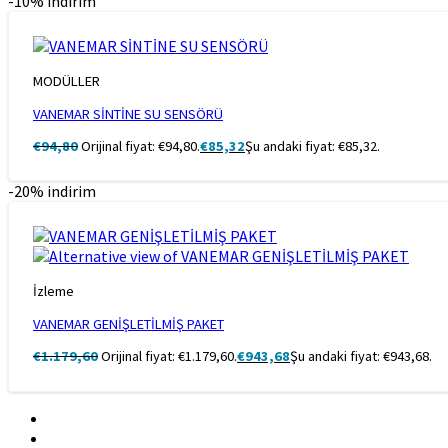
-10% indirim
MODÜLLER
VANEMAR SİNTİNE SU SENSÖRÜ
€
94,80
Orijinal fiyat: €94,80.
€
85,32
Şu andaki fiyat: €85,32.
-20% indirim
İzleme
VANEMAR GENİŞLETİLMİŞ PAKET
€
1.179,60
Orijinal fiyat: €1.179,60.
€
943,68
Şu andaki fiyat: €943,68.