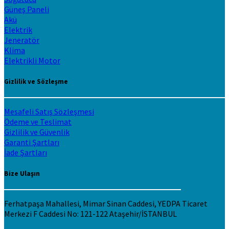
Güneş Paneli
Akü
Elektrik
Jeneratör
Klima
Elektrikli Motor
Gizlilik ve Sözleşme
Mesafeli Satış Sözleşmesi
Ödeme ve Teslimat
Gizlilik ve Güvenlik
Garanti Şartları
İade Şartları
Bize Ulaşın
Ferhatpaşa Mahallesi, Mimar Sinan Caddesi, YEDPA Ticaret
Merkezi F Caddesi No: 121-122 Ataşehir/İSTANBUL