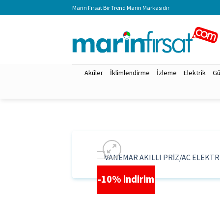
İçeriğe
Marin Fırsat Bir Trend Marin Markasıdır
atla
Aküler
İklimlendirme
İzleme
Elektrik
Gü
-10% indirim