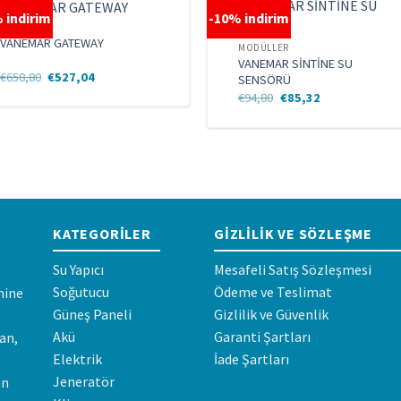
 indirim
-10% indirim
MODÜLLER
VANEMAR GATEWAY
MODÜLLER
VANEMAR SİNTİNE SU
Orijinal
Şu
€
658,80
€
527,04
SENSÖRÜ
fiyat:
andaki
Orijinal
Şu
€
94,80
€
85,32
€658,80.
fiyat:
fiyat:
andaki
€527,04.
€94,80.
fiyat:
€85,32.
KATEGORILER
GIZLILIK VE SÖZLEŞME
Su Yapıcı
Mesafeli Satış Sözleşmesi
Soğutucu
Ödeme ve Teslimat
mine
Güneş Paneli
Gizlilik ve Güvenlik
Akü
Garanti Şartları
an,
Elektrik
İade Şartları
Jeneratör
en