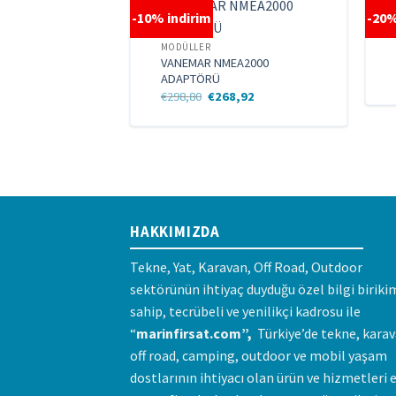
-10% indirim
-20%
MODÜLLER
 VOLTAJI
VANEMAR NMEA2000
ADAPTÖRÜ
al
Şu
Orijinal
Şu
,52
€
298,80
€
268,92
andaki
fiyat:
andaki
80.
fiyat:
€298,80.
fiyat:
€128,52.
€268,92.
HAKKIMIZDA
Tekne, Yat, Karavan, Off Road, Outdoor
sektörünün ihtiyaç duyduğu özel bilgi biriki
sahip, tecrübeli ve yenilikçi kadrosu ile
“
marinfirsat.com”,
Türkiye’de tekne, karav
off road, camping, outdoor ve mobil yaşam
dostlarının ihtiyacı olan ürün ve hizmetleri 