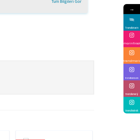
Tüm Bilgileri Gör
→
TrendMarin
marinfirsa
trendmari
trendkaravan
trendenerji
trendteknik