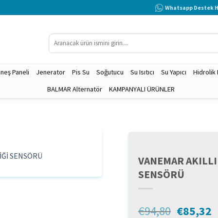
Whatsapp Destek H
Ara:
neş Paneli
Jenerator
Pis Su
Soğutucu
Su Isıtıcı
Su Yapıcı
Hidrolik
BALMAR Alternatör
KAMPANYALI ÜRÜNLER
VANEMAR AKILLI
SENSÖRÜ
Orijinal
Ş
€
94,80
€
85,32