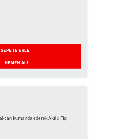
ndaki
iyat:
85,32.
 ELEKTRİĞİ SENSÖRÜ adet
SEPETE EKLE
HEMEN AL!
ktan kumanda ederek Akıllı Fişi