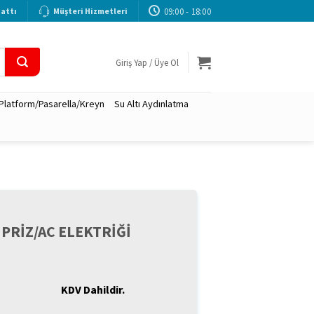
09:00 - 18:00
attı
Müşteri Hizmetleri
Giriş Yap / Üye Ol
 Platform/Pasarella/Kreyn
Su Altı Aydınlatma
 PRİZ/AC ELEKTRİĞİ
KDV Dahildir.
u