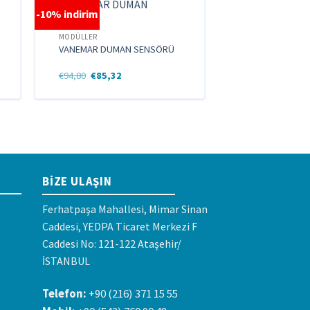
-10% indirim
MODÜLLER
VANEMAR DUMAN SENSÖRÜ
Orijinal
Şu
€
94,80
€
85,32
fiyat:
andaki
€94,80.
fiyat:
€85,32.
BIZE ULAŞIN
Ferhatpaşa Mahallesi, Mimar Sinan
Caddesi, YEDPA Ticaret Merkezi F
Caddesi No: 121-122 Ataşehir/
İSTANBUL
Telefon:
+90 (216) 371 15 55