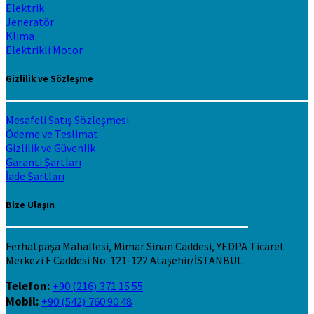
Elektrik
Jeneratör
Klima
Elektrikli Motor
Gizlilik ve Sözleşme
Mesafeli Satış Sözleşmesi
Ödeme ve Teslimat
Gizlilik ve Güvenlik
Garanti Şartları
İade Şartları
Bize Ulaşın
Ferhatpaşa Mahallesi, Mimar Sinan Caddesi, YEDPA Ticaret
Merkezi F Caddesi No: 121-122 Ataşehir/İSTANBUL
Telefon:
+90 (216) 371 15 55
Mobil:
+90 (542) 760 90 48