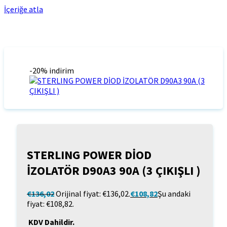
İçeriğe atla
-20% indirim
STERLING POWER DİOD
İZOLATÖR D90A3 90A (3 ÇIKIŞLI )
€
136,02
Orijinal fiyat: €136,02.
€
108,82
Şu andaki
fiyat: €108,82.
KDV Dahildir.