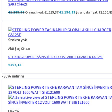
ŞARJ CİHAZI
€
1.285,37
Orijinal fiyat: €1.285,37.
€
1.156,83
Şu andaki fiyat: €1.156,8
Stokta yok
Akü Şarj Cihazı
STERLING POWER TAŞINABİLİR GLOBAL AKILLI CHARGER GS125E
€
197,15
-30% indirim
Elektrik