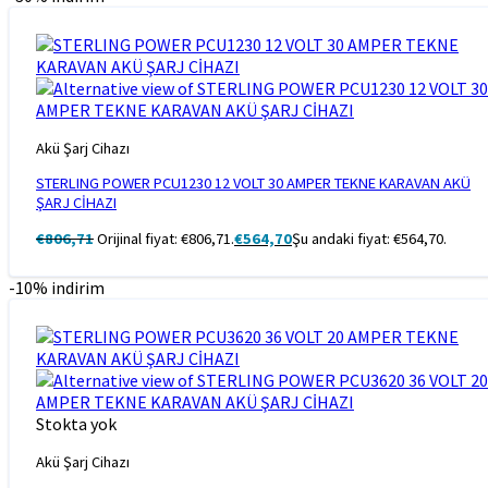
Akü Şarj Cihazı
STERLING POWER PCU1230 12 VOLT 30 AMPER TEKNE KARAVAN AKÜ
ŞARJ CİHAZI
€
806,71
Orijinal fiyat: €806,71.
€
564,70
Şu andaki fiyat: €564,70.
-10% indirim
Stokta yok
Akü Şarj Cihazı