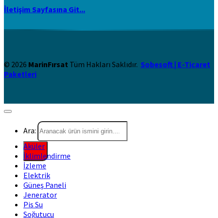
İletişim Sayfasına Git...
© 2026
MarinFırsat
Tüm Hakları Saklıdır.
Sobesoft | E-Ticaret
Paketleri
Ara:
Aküler
İklimlendirme
İzleme
Elektrik
Güneş Paneli
Jenerator
Pis Su
Soğutucu