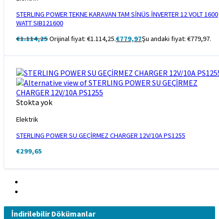
STERLING POWER TEKNE KARAVAN TAM SİNÜS İNVERTER 12 VOLT 1600
WATT SIB121600
€
1.114,25
Orijinal fiyat: €1.114,25.
€
779,97
Şu andaki fiyat: €779,97.
Stokta yok
Elektrik
STERLING POWER SU GEÇİRMEZ CHARGER 12V/10A PS1255
€
299,65
İndirilebilir Dökümanlar