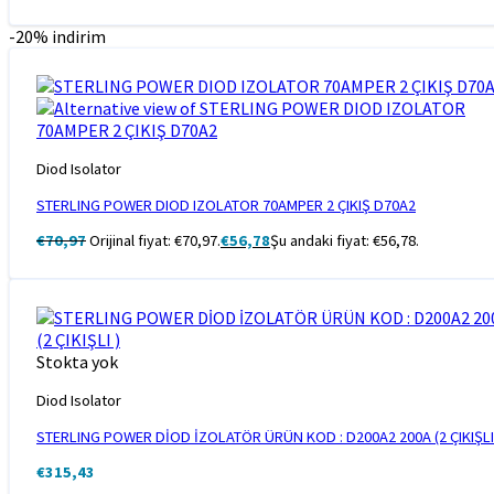
-20% indirim
Diod Isolator
STERLING POWER DIOD IZOLATOR 70AMPER 2 ÇIKIŞ D70A2
€
70,97
Orijinal fiyat: €70,97.
€
56,78
Şu andaki fiyat: €56,78.
Stokta yok
Diod Isolator
STERLING POWER DİOD İZOLATÖR ÜRÜN KOD : D200A2 200A (2 ÇIKIŞLI
€
315,43