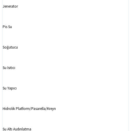
Jenerator
Pis Su
Soğutucu
Su Isıtıcı
Su Yapıcı
Hidrolik Platform/Pasarella/Kreyn
Su Altı Aydınlatma