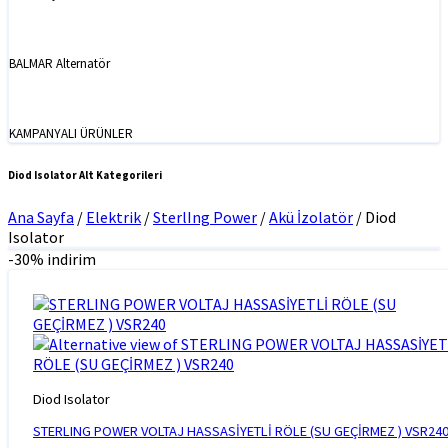
BALMAR Alternatör
KAMPANYALI ÜRÜNLER
Diod Isolator Alt Kategorileri
Ana Sayfa
/
Elektrik
/
SterlIng Power
/
Akü İzolatör
/
Diod
Isolator
-30% indirim
Diod Isolator
STERLING POWER VOLTAJ HASSASİYETLİ RÖLE (SU GEÇİRMEZ ) VSR24