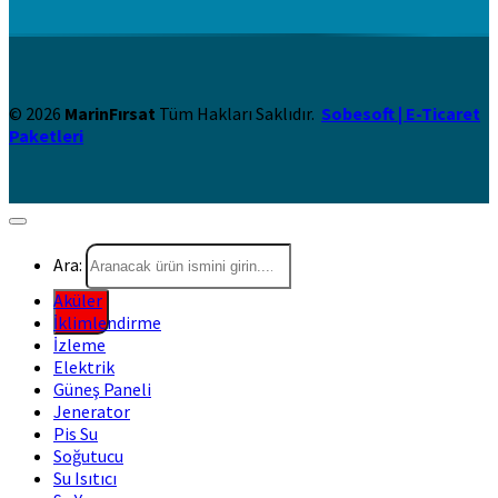
© 2026
MarinFırsat
Tüm Hakları Saklıdır.
Sobesoft | E-Ticaret
Paketleri
Ara:
Aküler
İklimlendirme
İzleme
Elektrik
Güneş Paneli
Jenerator
Pis Su
Soğutucu
Su Isıtıcı