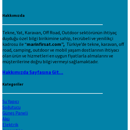
Hakkımızda
Tekne, Yat, Karavan, Off Road, Outdoor sektörünün ihtiyaç
duyduğu özel bilgi birikimine sahip, tecrübeli ve yenilikçi
kadrosu ile “
marinfirsat.com”,
Türkiye’de tekne, karavan, off
road, camping, outdoor ve mobil yaşam dostlarının ihtiyacı
olan ürün ve hizmetleri en uygun fiyatlarla almalarını ve
müşterilerine doğru bilgi vermeyi sağlamaktadır.
Hakkımızda Sayfasına Git...
Kategoriler
Su Yapıcı
Soğutucu
Güneş Paneli
Akü
Elektrik