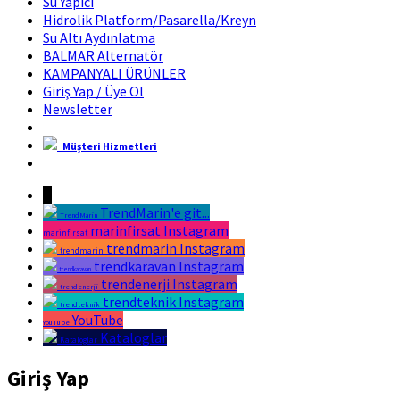
Su Yapıcı
Hidrolik Platform/Pasarella/Kreyn
Su Altı Aydınlatma
BALMAR Alternatör
KAMPANYALI ÜRÜNLER
Giriş Yap / Üye Ol
Newsletter
Müşteri Hizmetleri
Marin Fırsat Bir Trend Marin Markasıdır
↓
TrendMarin'e git...
TrendMarin
marinfirsat Instagram
marinfirsat
trendmarin Instagram
trendmarin
trendkaravan Instagram
trendkaravan
trendenerji Instagram
trendenerji
trendteknik Instagram
trendteknik
YouTube
YouTube
Kataloglar
Kataloglar
Giriş Yap