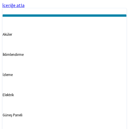
İçeriğe atla
Kategoriler
Aküler
İklimlendirme
İzleme
Elektrik
Güneş Paneli