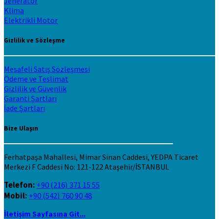
Jeneratör
Klima
Elektrikli Motor
Gizlilik ve Sözleşme
Mesafeli Satış Sözleşmesi
Ödeme ve Teslimat
Gizlilik ve Güvenlik
Garanti Şartları
İade Şartları
Bize Ulaşın
Ferhatpaşa Mahallesi, Mimar Sinan Caddesi, YEDPA Ticaret
Merkezi F Caddesi No: 121-122 Ataşehir/İSTANBUL
Telefon:
+90 (216) 371 15 55
Mobil:
+90 (542) 760 90 48
İletişim Sayfasına Git...