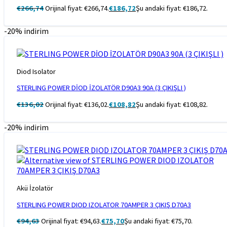
€
266,74
Orijinal fiyat: €266,74.
€
186,72
Şu andaki fiyat: €186,72.
-20% indirim
Diod Isolator
STERLING POWER DİOD İZOLATÖR D90A3 90A (3 ÇIKIŞLI )
€
136,02
Orijinal fiyat: €136,02.
€
108,82
Şu andaki fiyat: €108,82.
-20% indirim
Akü İzolatör
STERLING POWER DIOD IZOLATOR 70AMPER 3 ÇIKIŞ D70A3
€
94,63
Orijinal fiyat: €94,63.
€
75,70
Şu andaki fiyat: €75,70.