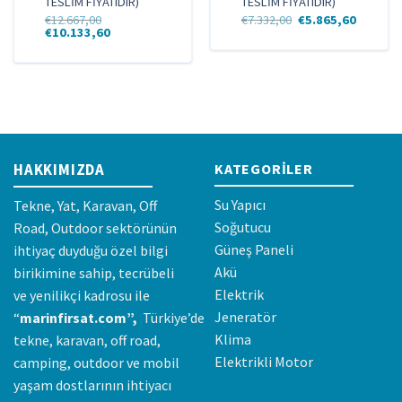
TESLİM FİYATIDIR)
TESLİM FİYATIDIR)
Orijinal
Şu
€
12.667,00
€
7.332,00
€
5.865,60
Orijinal
Şu
fiyat:
andaki
€
10.133,60
fiyat:
andaki
€7.332,00.
fiyat:
€12.667,00.
fiyat:
€5.865,6
€10.133,60.
HAKKIMIZDA
KATEGORILER
Su Yapıcı
Tekne, Yat, Karavan, Off
Soğutucu
Road, Outdoor sektörünün
Güneş Paneli
ihtiyaç duyduğu özel bilgi
Akü
birikimine sahip, tecrübeli
Elektrik
ve yenilikçi kadrosu ile
Jeneratör
“
marinfirsat.com”,
Türkiye’de
Klima
tekne, karavan, off road,
Elektrikli Motor
camping, outdoor ve mobil
yaşam dostlarının ihtiyacı