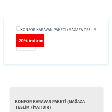
İçeriğe
atla
-20% indirim
KONFOR KARAVAN PAKETİ (MAĞAZA
TESLİM FİYATIDIR)