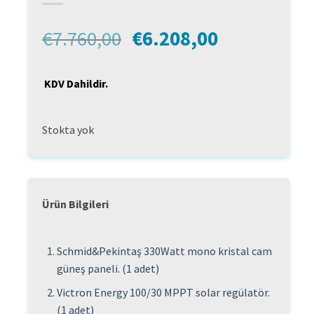
Orijinal
Şu
€
7.760,00
€
6.208,00
fiyat:
andaki
€7.760,00.
fiyat:
KDV Dahildir.
€6.208,00.
Stokta yok
Ürün Bilgileri
Schmid&Pekintaş 330Watt mono kristal cam
güneş paneli. (1 adet)
Victron Energy 100/30 MPPT solar regülatör.
(1 adet)