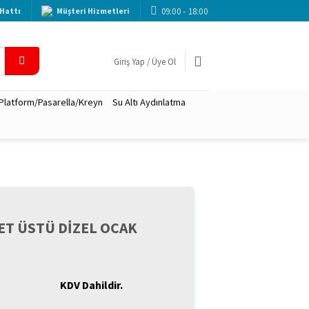
09:00 - 18:00
Hattı
Müşteri Hizmetleri
Giriş Yap / Üye Ol
 Platform/Pasarella/Kreyn
Su Altı Aydınlatma
ET ÜSTÜ DİZEL OCAK
KDV Dahildir.