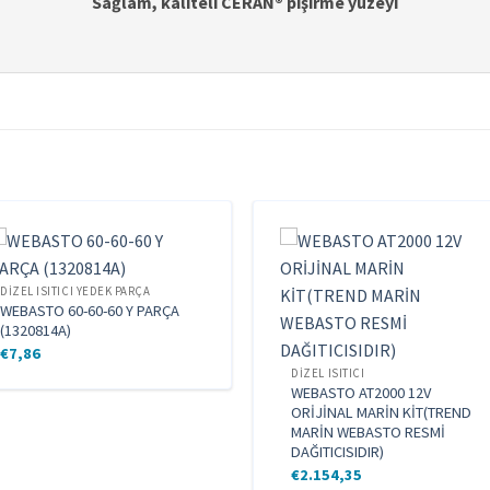
Sağlam, kaliteli CERAN® pişirme yüzeyi
DIZEL ISITICI YEDEK PARÇA
WEBASTO 60-60-60 Y PARÇA
(1320814A)
€
7,86
DIZEL ISITICI
WEBASTO AT2000 12V
ORİJİNAL MARİN KİT(TREND
MARİN WEBASTO RESMİ
DAĞITICISIDIR)
€
2.154,35