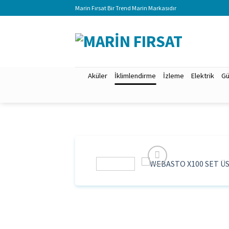
İçeriğe
Marin Fırsat Bir Trend Marin Markasıdır
atla
Aküler
İklimlendirme
İzleme
Elektrik
Gü