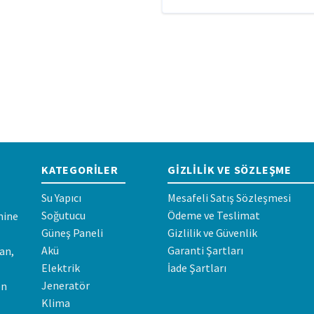
KATEGORILER
GIZLILIK VE SÖZLEŞME
Su Yapıcı
Mesafeli Satış Sözleşmesi
Soğutucu
Ödeme ve Teslimat
mine
Güneş Paneli
Gizlilik ve Güvenlik
Akü
Garanti Şartları
an,
Elektrik
İade Şartları
Jeneratör
en
Klima