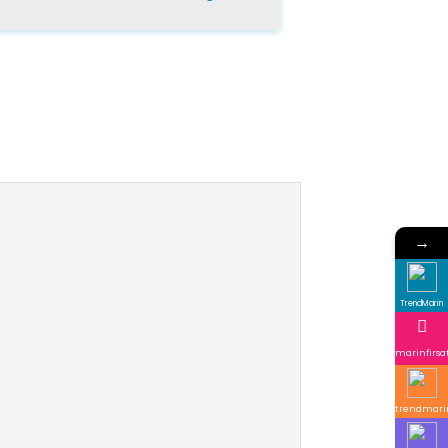
→
TrendMarin
marinfirsa
trendmari