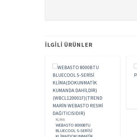
İLGILI ÜRÜNLER
TA YOK
KLIMA
WEBASTO 8000BTU
BLUECOOL S-SERİSİ
KLİMA(DOKUNMATİK