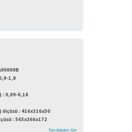
WA90000B
0,9-1,9
) : 0,09-0,18
3
 ölçüsü : 416x316x50
lçüsü : 565x366x172
Tüm Bilgileri Gör