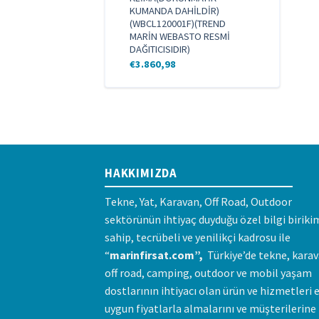
KUMANDA DAHİLDİR)
40 12V
(WBCL120001F)(TREND
İN
MARİN WEBASTO RESMİ
MRN)
DAĞITICISIDIR)
€
3.860,98
HAKKIMIZDA
Tekne, Yat, Karavan, Off Road, Outdoor
sektörünün ihtiyaç duyduğu özel bilgi biriki
sahip, tecrübeli ve yenilikçi kadrosu ile
“
marinfirsat.com”,
Türkiye’de tekne, karav
off road, camping, outdoor ve mobil yaşam
dostlarının ihtiyacı olan ürün ve hizmetleri 
uygun fiyatlarla almalarını ve müşterilerine