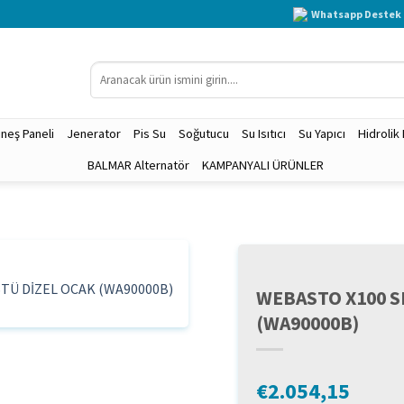
Whatsapp Destek 
Ara:
neş Paneli
Jenerator
Pis Su
Soğutucu
Su Isıtıcı
Su Yapıcı
Hidrolik
BALMAR Alternatör
KAMPANYALI ÜRÜNLER
WEBASTO X100 S
(WA90000B)
€
2.054,15