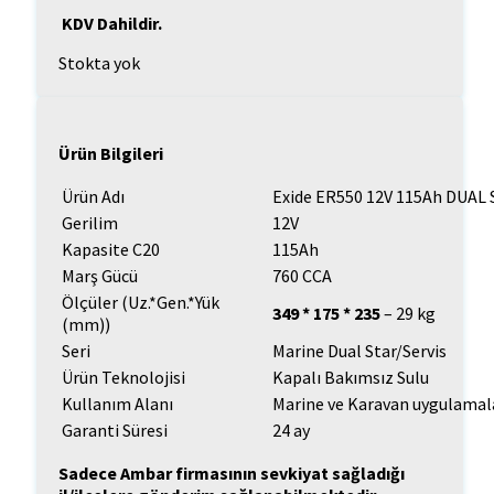
KDV Dahildir.
Stokta yok
Ürün Bilgileri
Ürün Adı
Exide ER550 12V 115Ah DUAL
Gerilim
12V
Kapasite C20
115Ah
Marş Gücü
760 CCA
Ölçüler (Uz.*Gen.*Yük
349 * 175 * 235
– 29 kg
(mm))
Seri
Marine Dual Star/Servis
Ürün Teknolojisi
Kapalı Bakımsız Sulu
Kullanım Alanı
Marine ve Karavan uygulamala
Garanti Süresi
24 ay
Sadece Ambar firmasının sevkiyat sağladığı