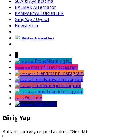
Su Altı Aydınlatma
BALMAR Alternatör
KAMPANYALI ÜRÜNLER
Giriş Yap / Üye Ol
Newsletter
Müşteri Hizmetleri
Marin Fırsat Bir Trend Marin Markasıdır
↓
TrendMarin'e git...
TrendMarin
marinfirsat Instagram
marinfirsat
trendmarin Instagram
trendmarin
trendkaravan Instagram
trendkaravan
trendenerji Instagram
trendenerji
trendteknik Instagram
trendteknik
YouTube
YouTube
Kataloglar
Kataloglar
Giriş Yap
Kullanıcı adı veya e-posta adresi
*
Gerekli