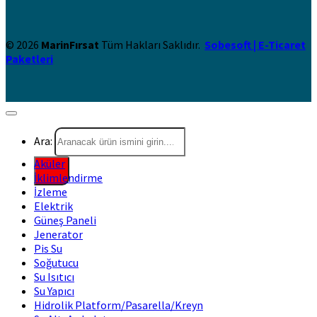
© 2026
MarinFırsat
Tüm Hakları Saklıdır.
Sobesoft | E-Ticaret
Paketleri
Ara:
Aküler
İklimlendirme
İzleme
Elektrik
Güneş Paneli
Jenerator
Pis Su
Soğutucu
Su Isıtıcı
Su Yapıcı
Hidrolik Platform/Pasarella/Kreyn