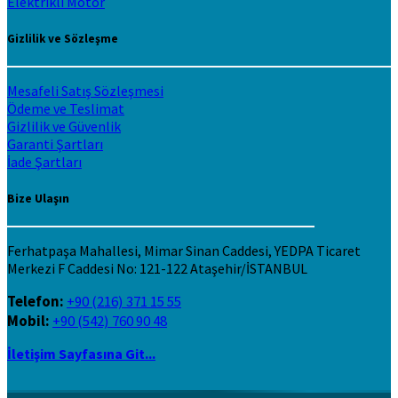
Elektrikli Motor
Gizlilik ve Sözleşme
Mesafeli Satış Sözleşmesi
Ödeme ve Teslimat
Gizlilik ve Güvenlik
Garanti Şartları
İade Şartları
Bize Ulaşın
Ferhatpaşa Mahallesi, Mimar Sinan Caddesi, YEDPA Ticaret
Merkezi F Caddesi No: 121-122 Ataşehir/İSTANBUL
Telefon:
+90 (216) 371 15 55
Mobil:
+90 (542) 760 90 48
İletişim Sayfasına Git...