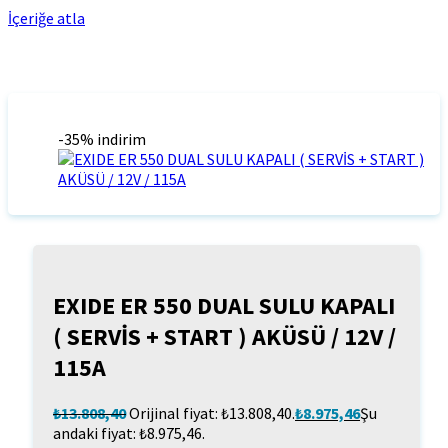
İçeriğe atla
-35% indirim
EXIDE ER 550 DUAL SULU KAPALI
( SERVİS + START ) AKÜSÜ / 12V /
115A
₺
13.808,40
Orijinal fiyat: ₺13.808,40.
₺
8.975,46
Şu
andaki fiyat: ₺8.975,46.