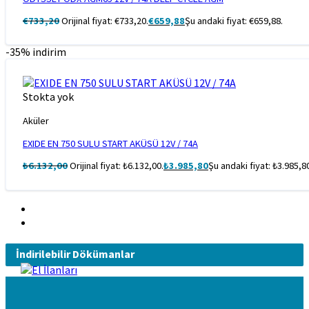
€
733,20
Orijinal fiyat: €733,20.
€
659,88
Şu andaki fiyat: €659,88.
-35% indirim
Stokta yok
Aküler
EXIDE EN 750 SULU START AKÜSÜ 12V / 74A
₺
6.132,00
Orijinal fiyat: ₺6.132,00.
₺
3.985,80
Şu andaki fiyat: ₺3.985,8
İndirilebilir Dökümanlar