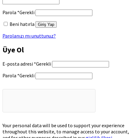
Parola
*
Gerekli
Beni hatırla
Giriş Yap
Parolanızı mı unuttunuz?
Üye Ol
E-posta adresi
*
Gerekli
Parola
*
Gerekli
Your personal data will be used to support your experience
throughout this website, to manage access to your account,
and for other purposes described in our
gizlilik ilkesi
.