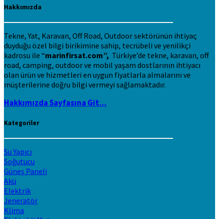
Hakkımızda
Tekne, Yat, Karavan, Off Road, Outdoor sektörünün ihtiyaç
duyduğu özel bilgi birikimine sahip, tecrübeli ve yenilikçi
kadrosu ile “
marinfirsat.com”,
Türkiye’de tekne, karavan, off
road, camping, outdoor ve mobil yaşam dostlarının ihtiyacı
olan ürün ve hizmetleri en uygun fiyatlarla almalarını ve
müşterilerine doğru bilgi vermeyi sağlamaktadır.
Hakkımızda Sayfasına Git...
Kategoriler
Su Yapıcı
Soğutucu
Güneş Paneli
Akü
Elektrik
Jeneratör
Klima