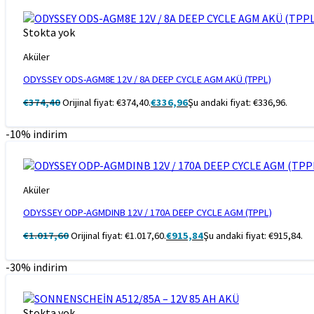
Stokta yok
Aküler
ODYSSEY ODS-AGM8E 12V / 8A DEEP CYCLE AGM AKÜ (TPPL)
€
374,40
Orijinal fiyat: €374,40.
€
336,96
Şu andaki fiyat: €336,96.
-10% indirim
Aküler
ODYSSEY ODP-AGMDINB 12V / 170A DEEP CYCLE AGM (TPPL)
€
1.017,60
Orijinal fiyat: €1.017,60.
€
915,84
Şu andaki fiyat: €915,84.
-30% indirim
Stokta yok