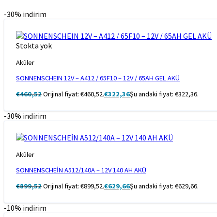
-30% indirim
Stokta yok
Aküler
SONNENSCHEIN 12V – A412 / 65F10 – 12V / 65AH GEL AKÜ
€
460,52
Orijinal fiyat: €460,52.
€
322,36
Şu andaki fiyat: €322,36.
-30% indirim
Aküler
SONNENSCHEİN A512/140A – 12V 140 AH AKÜ
€
899,52
Orijinal fiyat: €899,52.
€
629,66
Şu andaki fiyat: €629,66.
-10% indirim