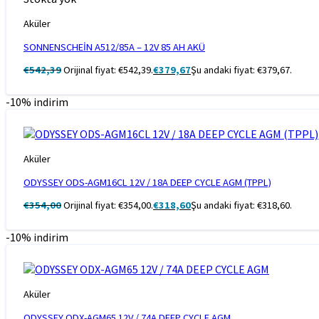
Aküler
SONNENSCHEİN A512/85A – 12V 85 AH AKÜ
€
542,39
Orijinal fiyat: €542,39.
€
379,67
Şu andaki fiyat: €379,67.
-10% indirim
Aküler
ODYSSEY ODS-AGM16CL 12V / 18A DEEP CYCLE AGM (TPPL)
€
354,00
Orijinal fiyat: €354,00.
€
318,60
Şu andaki fiyat: €318,60.
-10% indirim
Aküler
ODYSSEY ODX-AGM65 12V / 74A DEEP CYCLE AGM