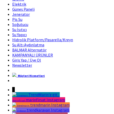
Elektrik
Güneş Paneli
Jenerator
Pis Su
Soğutucu
Su Isıtıcı
Su Yapıcı
Hidrolik Platform/Pasarella/Kreyn
Su Altı Aydınlatma
BALMAR Alternatör
KAMPANYALI ÜRÜNLER
Giriş Yap / Üye Ol
Newsletter
Müşteri Hizmetleri
Marin Fırsat Bir Trend Marin Markasıdır
↓
TrendMarin'e git...
TrendMarin
marinfirsat Instagram
marinfirsat
trendmarin Instagram
trendmarin
trendkaravan Instagram
trendkaravan