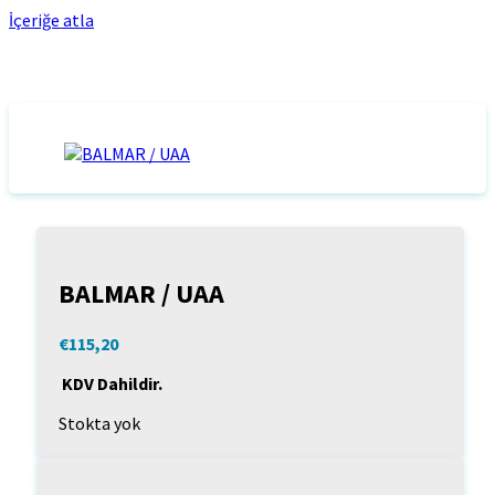
İçeriğe atla
BALMAR / UAA
€
115,20
KDV Dahildir.
Stokta yok