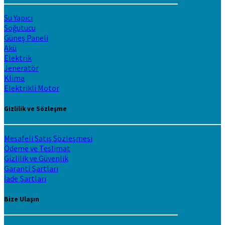
Su Yapıcı
Soğutucu
Güneş Paneli
Akü
Elektrik
Jeneratör
Klima
Elektrikli Motor
Gizlilik ve Sözleşme
Mesafeli Satış Sözleşmesi
Ödeme ve Teslimat
Gizlilik ve Güvenlik
Garanti Şartları
İade Şartları
Bize Ulaşın