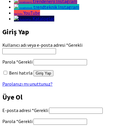
trendenerji Instagram
trendenerji
trendteknik Instagram
trendteknik
YouTube
YouTube
Kataloglar
Kataloglar
Giriş Yap
Kullanıcı adı veya e-posta adresi
*
Gerekli
Parola
*
Gerekli
Beni hatırla
Giriş Yap
Parolanızı mı unuttunuz?
Üye Ol
E-posta adresi
*
Gerekli
Parola
*
Gerekli