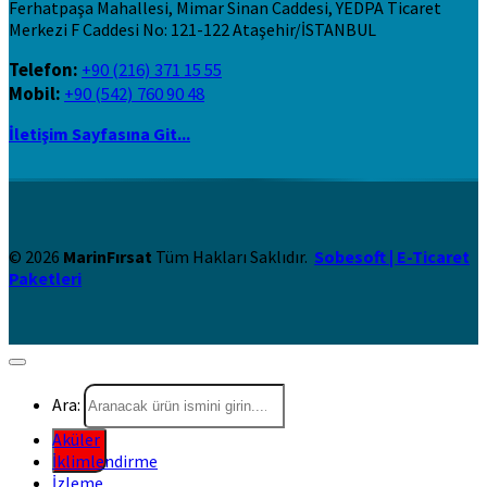
Ferhatpaşa Mahallesi, Mimar Sinan Caddesi, YEDPA Ticaret
Merkezi F Caddesi No: 121-122 Ataşehir/İSTANBUL
Telefon:
+90 (216) 371 15 55
Mobil:
+90 (542) 760 90 48
İletişim Sayfasına Git...
© 2026
MarinFırsat
Tüm Hakları Saklıdır.
Sobesoft | E-Ticaret
Paketleri
Ara:
Aküler
İklimlendirme
İzleme