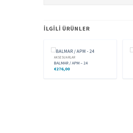
İLGILI ÜRÜNLER
AKSESUARLAR
BALMAR / APM – 24
€
276,00
05