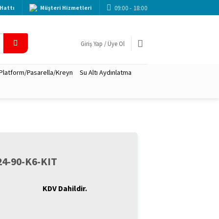
09:00 - 18:00
Hattı
Müşteri Hizmetleri
Giriş Yap / Üye Ol
 Platform/Pasarella/Kreyn
Su Altı Aydınlatma
24-90-K6-KIT
KDV Dahildir.