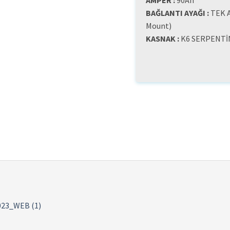
AMPER :
90Ah
BAĞLANTI AYAĞI :
TEK A
Mount)
KASNAK :
K6 SERPENTİ
023_WEB (1)