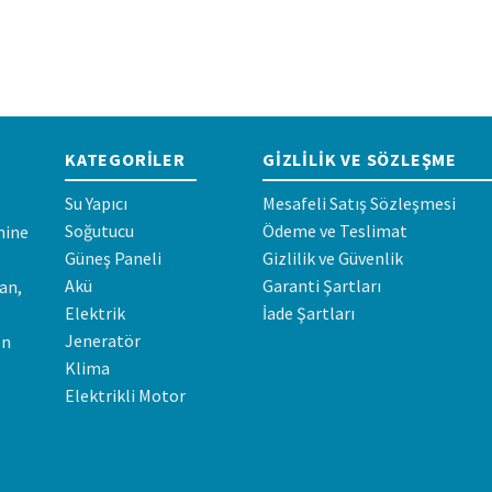
KATEGORILER
GIZLILIK VE SÖZLEŞME
Su Yapıcı
Mesafeli Satış Sözleşmesi
Soğutucu
Ödeme ve Teslimat
mine
Güneş Paneli
Gizlilik ve Güvenlik
Akü
Garanti Şartları
an,
Elektrik
İade Şartları
Jeneratör
en
Klima
Elektrikli Motor