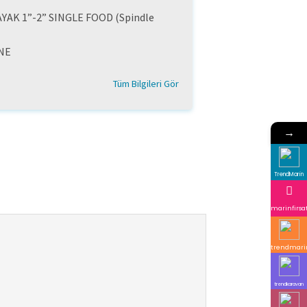
YAK 1”-2” SINGLE FOOD (Spindle
NE
Tüm Bilgileri Gör
→
TrendMarin
marinfirsa
trendmari
trendkaravan