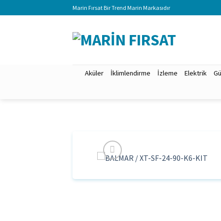
İçeriğe
Marin Fırsat Bir Trend Marin Markasıdır
atla
Aküler
İklimlendirme
İzleme
Elektrik
Gü