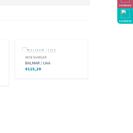
trendenerji
trendteknik
AKSESUARLAR
STOKTA YOK
BALMAR / UAA
€
115,20