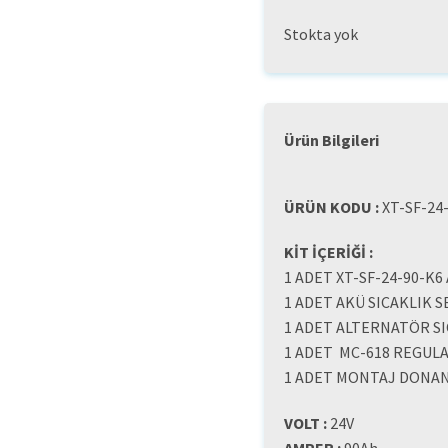
Stokta yok
Ürün Bilgileri
ÜRÜN KODU :
XT-SF-24
KİT İÇERİĞİ :
1 ADET XT-SF-24-90-K6
1 ADET AKÜ SICAKLIK 
1 ADET ALTERNATÖR S
1 ADET MC-618 REGUL
1 ADET MONTAJ DONAN
VOLT :
24V