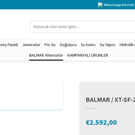
Whatsapp Destek 
Ara:
neş Paneli
Jenerator
Pis Su
Soğutucu
Su Isıtıcı
Su Yapıcı
Hidrolik
BALMAR Alternatör
KAMPANYALI ÜRÜNLER
BALMAR / XT-SF-
€
2.592,00