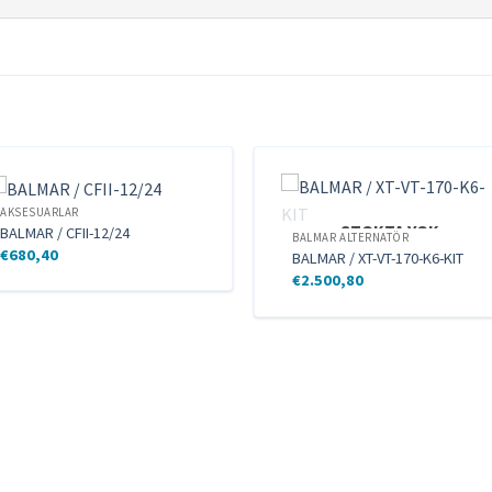
AKSESUARLAR
STOKTA YOK
BALMAR / CFII-12/24
BALMAR ALTERNATÖR
€
680,40
BALMAR / XT-VT-170-K6-KIT
€
2.500,80