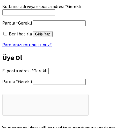
Kullanıcı adı veya e-posta adresi
*
Gerekli
Parola
*
Gerekli
Beni hatırla
Giriş Yap
Parolanızı mı unuttunuz?
Üye Ol
E-posta adresi
*
Gerekli
Parola
*
Gerekli
Your personal data will be used to support your experience