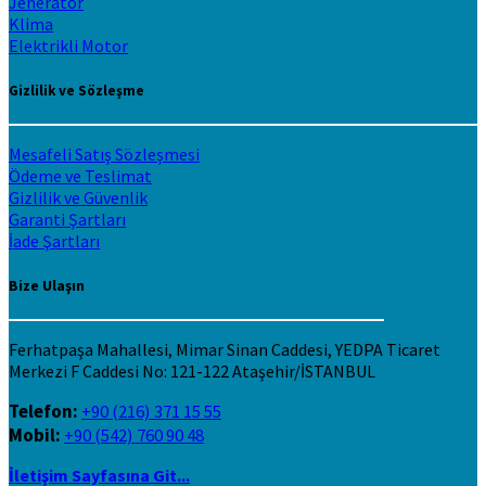
Jeneratör
Klima
Elektrikli Motor
Gizlilik ve Sözleşme
Mesafeli Satış Sözleşmesi
Ödeme ve Teslimat
Gizlilik ve Güvenlik
Garanti Şartları
İade Şartları
Bize Ulaşın
Ferhatpaşa Mahallesi, Mimar Sinan Caddesi, YEDPA Ticaret
Merkezi F Caddesi No: 121-122 Ataşehir/İSTANBUL
Telefon:
+90 (216) 371 15 55
Mobil:
+90 (542) 760 90 48
İletişim Sayfasına Git...