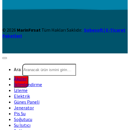
© 2026
MarinFırsat
Tüm Hakları Saklıdır.
Sobesoft | E-Ticaret
Paketleri
Ara:
Aküler
İklimlendirme
İzleme
Elektrik
Güneş Paneli
Jenerator
Pis Su
Soğutucu
Su Isıtıcı