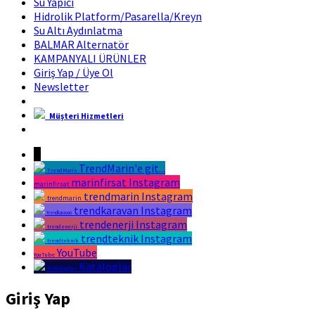
Su Yapıcı
Hidrolik Platform/Pasarella/Kreyn
Su Altı Aydınlatma
BALMAR Alternatör
KAMPANYALI ÜRÜNLER
Giriş Yap / Üye Ol
Newsletter
Müşteri Hizmetleri
Marin Fırsat Bir Trend Marin Markasıdır
↓
TrendMarin'e git...
TrendMarin
marinfirsat Instagram
marinfirsat
trendmarin Instagram
trendmarin
trendkaravan Instagram
trendkaravan
trendenerji Instagram
trendenerji
trendteknik Instagram
trendteknik
YouTube
YouTube
Kataloglar
Kataloglar
Giriş Yap