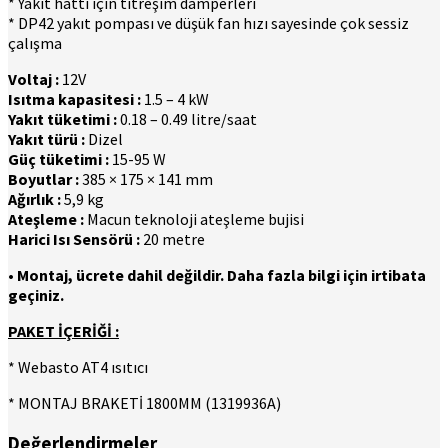
* Yakıt hattı için titreşim damperleri
* DP42 yakıt pompası ve düşük fan hızı sayesinde çok sessiz
çalışma
Voltaj :
12V
Isıtma kapasitesi :
1.5 – 4 kW
Yakıt tüketimi :
0.18 – 0.49 litre/saat
Yakıt türü :
Dizel
Güç tüketimi :
15-95 W
Boyutlar :
385 × 175 × 141 mm
Ağırlık :
5,9 kg
Ateşleme :
Macun teknoloji ateşleme bujisi
Harici Isı Sensörü :
20 metre
• Montaj, ücrete dahil değildir. Daha fazla bilgi için irtibata
geçiniz.
PAKET İÇERİĞİ :
* Webasto AT4 ısıtıcı
* MONTAJ BRAKETİ 1800MM (1319936A)
Değerlendirmeler