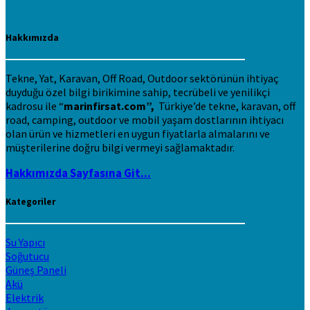
Hakkımızda
Tekne, Yat, Karavan, Off Road, Outdoor sektörünün ihtiyaç
duyduğu özel bilgi birikimine sahip, tecrübeli ve yenilikçi
kadrosu ile “
marinfirsat.com”,
Türkiye’de tekne, karavan, off
road, camping, outdoor ve mobil yaşam dostlarının ihtiyacı
olan ürün ve hizmetleri en uygun fiyatlarla almalarını ve
müşterilerine doğru bilgi vermeyi sağlamaktadır.
Hakkımızda Sayfasına Git...
Kategoriler
Su Yapıcı
Soğutucu
Güneş Paneli
Akü
Elektrik