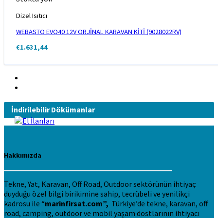
Dizel Isıtıcı
WEBASTO EVO40 12V ORJİNAL KARAVAN KİTİ (9028022RV)
€
1.631,44
İndirilebilir Dökümanlar
Hakkımızda
Tekne, Yat, Karavan, Off Road, Outdoor sektörünün ihtiyaç
duyduğu özel bilgi birikimine sahip, tecrübeli ve yenilikçi
kadrosu ile “
marinfirsat.com”,
Türkiye’de tekne, karavan, off
road, camping, outdoor ve mobil yaşam dostlarının ihtiyacı