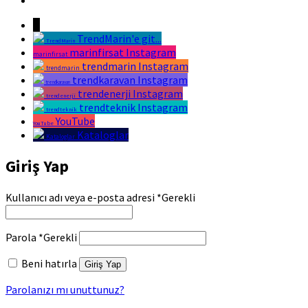
Marin Fırsat Bir Trend Marin Markasıdır
↓
TrendMarin'e git...
TrendMarin
marinfirsat Instagram
marinfirsat
trendmarin Instagram
trendmarin
trendkaravan Instagram
trendkaravan
trendenerji Instagram
trendenerji
trendteknik Instagram
trendteknik
YouTube
YouTube
Kataloglar
Kataloglar
Giriş Yap
Kullanıcı adı veya e-posta adresi
*
Gerekli
Parola
*
Gerekli
Beni hatırla
Giriş Yap
Parolanızı mı unuttunuz?