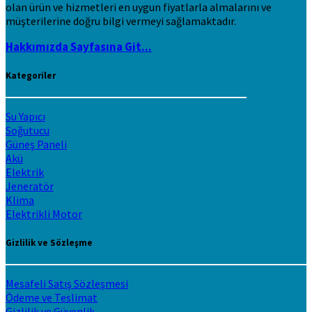
olan ürün ve hizmetleri en uygun fiyatlarla almalarını ve
müşterilerine doğru bilgi vermeyi sağlamaktadır.
Hakkımızda Sayfasına Git...
Kategoriler
Su Yapıcı
Soğutucu
Güneş Paneli
Akü
Elektrik
Jeneratör
Klima
Elektrikli Motor
Gizlilik ve Sözleşme
Mesafeli Satış Sözleşmesi
Ödeme ve Teslimat
Gizlilik ve Güvenlik