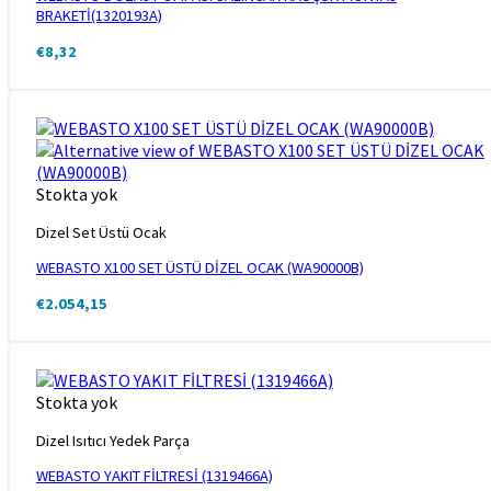
BRAKETİ(1320193A)
€
8,32
Stokta yok
Dizel Set Üstü Ocak
WEBASTO X100 SET ÜSTÜ DİZEL OCAK (WA90000B)
€
2.054,15
Stokta yok
Dizel Isıtıcı Yedek Parça
WEBASTO YAKIT FİLTRESİ (1319466A)