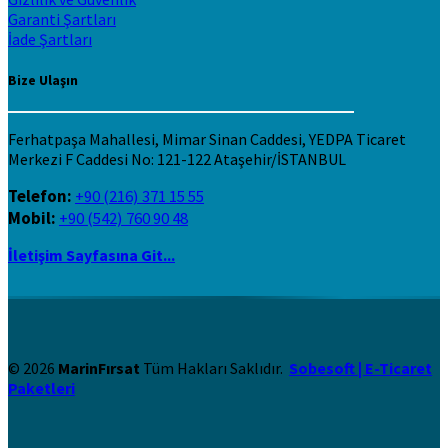
Garanti Şartları
İade Şartları
Bize Ulaşın
Ferhatpaşa Mahallesi, Mimar Sinan Caddesi, YEDPA Ticaret
Merkezi F Caddesi No: 121-122 Ataşehir/İSTANBUL
Telefon:
+90 (216) 371 15 55
Mobil:
+90 (542) 760 90 48
İletişim Sayfasına Git...
© 2026
MarinFırsat
Tüm Hakları Saklıdır.
Sobesoft | E-Ticaret
Paketleri