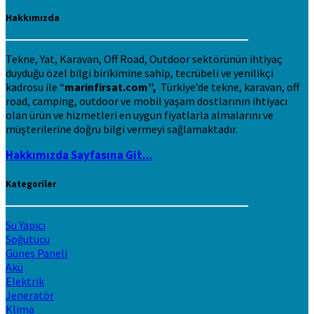
Hakkımızda
Tekne, Yat, Karavan, Off Road, Outdoor sektörünün ihtiyaç
duyduğu özel bilgi birikimine sahip, tecrübeli ve yenilikçi
kadrosu ile “
marinfirsat.com”,
Türkiye’de tekne, karavan, off
road, camping, outdoor ve mobil yaşam dostlarının ihtiyacı
olan ürün ve hizmetleri en uygun fiyatlarla almalarını ve
müşterilerine doğru bilgi vermeyi sağlamaktadır.
Hakkımızda Sayfasına Git...
Kategoriler
Su Yapıcı
Soğutucu
Güneş Paneli
Akü
Elektrik
Jeneratör
Klima