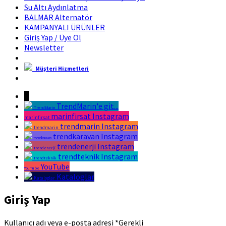
Su Altı Aydınlatma
BALMAR Alternatör
KAMPANYALI ÜRÜNLER
Giriş Yap / Üye Ol
Newsletter
Müşteri Hizmetleri
Marin Fırsat Bir Trend Marin Markasıdır
↓
TrendMarin'e git...
TrendMarin
marinfirsat Instagram
marinfirsat
trendmarin Instagram
trendmarin
trendkaravan Instagram
trendkaravan
trendenerji Instagram
trendenerji
trendteknik Instagram
trendteknik
YouTube
YouTube
Kataloglar
Kataloglar
Giriş Yap
Kullanıcı adı veya e-posta adresi
*
Gerekli