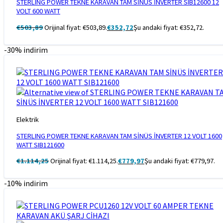
STERLING POWER TEKNE KARAVAN TAM SİNÜS İNVERTER SIB12600 12
VOLT 600 WATT
€
503,89
Orijinal fiyat: €503,89.
€
352,72
Şu andaki fiyat: €352,72.
-30% indirim
Elektrik
STERLING POWER TEKNE KARAVAN TAM SİNÜS İNVERTER 12 VOLT 1600
WATT SIB121600
€
1.114,25
Orijinal fiyat: €1.114,25.
€
779,97
Şu andaki fiyat: €779,97.
-10% indirim