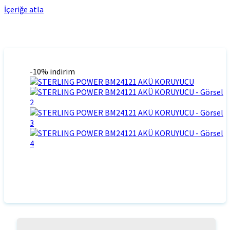
İçeriğe atla
-10% indirim