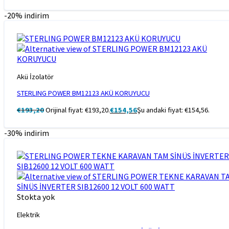
-20% indirim
Akü İzolatör
STERLING POWER BM12123 AKÜ KORUYUCU
€
193,20
Orijinal fiyat: €193,20.
€
154,56
Şu andaki fiyat: €154,56.
-30% indirim
Stokta yok
Elektrik