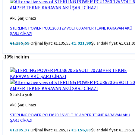
Akü Şarj Cihazı
STERLING POWER PCU1260 12V VOLT 60 AMPER TEKNE KARAVAN AKÜ
ŞARJ CİHAZI
€
1.135,55
Orijinal fiyat: €1.135,55.
€
1.021,99
Şu andaki fiyat: €1.021,9
-10% indirim
Stokta yok
Akü Şarj Cihazı
STERLING POWER PCU3620 36 VOLT 20 AMPER TEKNE KARAVAN AKÜ
ŞARJ CİHAZI
€
1.285,37
Orijinal fiyat: €1.285,37.
€
1.156,83
Şu andaki fiyat: €1.156,8