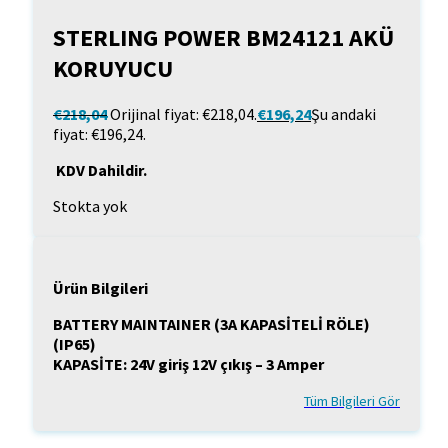
STERLING POWER BM24121 AKÜ
KORUYUCU
€
218,04
Orijinal fiyat: €218,04.
€
196,24
Şu andaki
fiyat: €196,24.
KDV Dahildir.
Stokta yok
Ürün Bilgileri
BATTERY MAINTAINER (3A KAPASİTELİ RÖLE)
(IP65)
KAPASİTE: 24V giriş 12V çıkış – 3 Amper
Tüm Bilgileri Gör