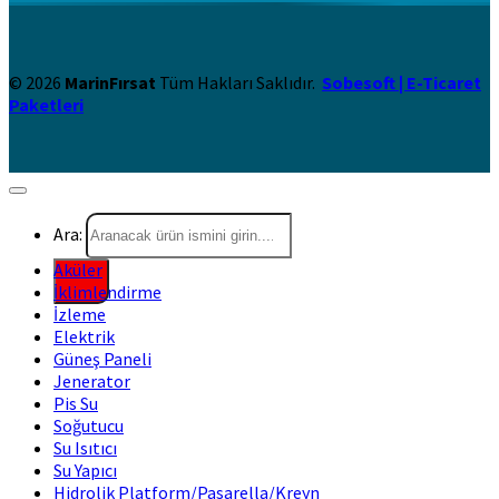
© 2026
MarinFırsat
Tüm Hakları Saklıdır.
Sobesoft | E-Ticaret
Paketleri
Ara:
Aküler
İklimlendirme
İzleme
Elektrik
Güneş Paneli
Jenerator
Pis Su
Soğutucu
Su Isıtıcı
Su Yapıcı
Hidrolik Platform/Pasarella/Kreyn