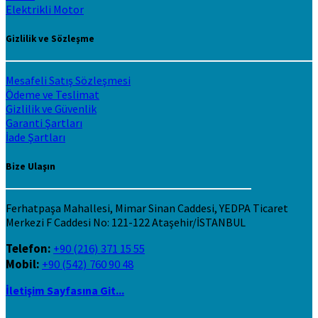
Elektrikli Motor
Gizlilik ve Sözleşme
Mesafeli Satış Sözleşmesi
Ödeme ve Teslimat
Gizlilik ve Güvenlik
Garanti Şartları
İade Şartları
Bize Ulaşın
Ferhatpaşa Mahallesi, Mimar Sinan Caddesi, YEDPA Ticaret
Merkezi F Caddesi No: 121-122 Ataşehir/İSTANBUL
Telefon:
+90 (216) 371 15 55
Mobil:
+90 (542) 760 90 48
İletişim Sayfasına Git...