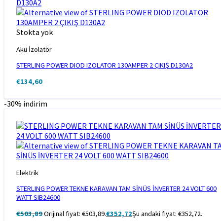
Stokta yok
Akü İzolatör
STERLING POWER DIOD IZOLATOR 130AMPER 2 ÇIKIŞ D130A2
€
134,60
-30% indirim
Elektrik
STERLING POWER TEKNE KARAVAN TAM SİNÜS İNVERTER 24 VOLT 600
WATT SIB24600
€
503,89
Orijinal fiyat: €503,89.
€
352,72
Şu andaki fiyat: €352,72.