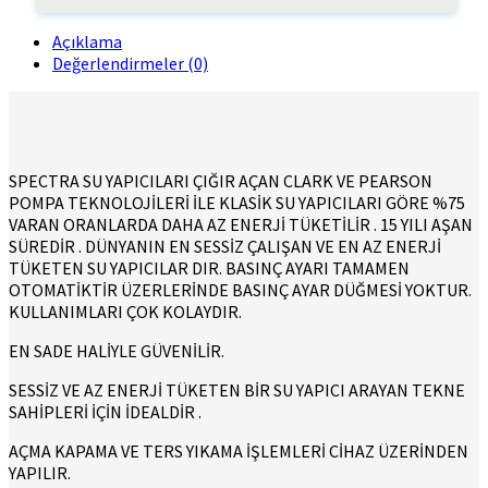
Açıklama
Değerlendirmeler (0)
SPECTRA SU YAPICILARI ÇIĞIR AÇAN CLARK VE PEARSON
POMPA TEKNOLOJİLERİ İLE KLASİK SU YAPICILARI GÖRE %75
VARAN ORANLARDA DAHA AZ ENERJİ TÜKETİLİR . 15 YILI AŞAN
SÜREDİR . DÜNYANIN EN SESSİZ ÇALIŞAN VE EN AZ ENERJİ
TÜKETEN SU YAPICILAR DIR. BASINÇ AYARI TAMAMEN
OTOMATİKTİR ÜZERLERİNDE BASINÇ AYAR DÜĞMESİ YOKTUR.
KULLANIMLARI ÇOK KOLAYDIR.
EN SADE HALİYLE GÜVENİLİR.
SESSİZ VE AZ ENERJİ TÜKETEN BİR SU YAPICI ARAYAN TEKNE
SAHİPLERİ İÇİN İDEALDİR .
AÇMA KAPAMA VE TERS YIKAMA İŞLEMLERİ CİHAZ ÜZERİNDEN
YAPILIR.