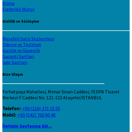
Klima
Elektrikli Motor
Gizlilik ve Sözleşme
Mesafeli Satış Sözleşmesi
Ödeme ve Teslimat
Gizlilik ve Güvenlik
Garanti Şartları
İade Şartları
Bize Ulaşın
Ferhatpaşa Mahallesi, Mimar Sinan Caddesi, YEDPA Ticaret
Merkezi F Caddesi No: 121-122 Ataşehir/İSTANBUL
Telefon:
+90 (216) 371 15 55
Mobil:
+90 (542) 760 90 48
İletişim Sayfasına Git...