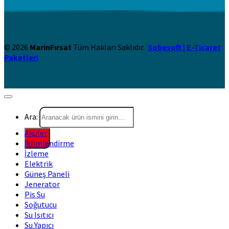
© 2026
MarinFırsat
Tüm Hakları Saklıdır.
Sobesoft | E-Ticaret
Paketleri
Ara:
Aküler
İklimlendirme
İzleme
Elektrik
Güneş Paneli
Jenerator
Pis Su
Soğutucu
Su Isıtıcı
Su Yapıcı