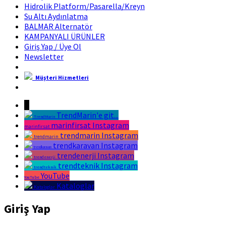
Hidrolik Platform/Pasarella/Kreyn
Su Altı Aydınlatma
BALMAR Alternatör
KAMPANYALI ÜRÜNLER
Giriş Yap / Üye Ol
Newsletter
Müşteri Hizmetleri
Marin Fırsat Bir Trend Marin Markasıdır
↓
TrendMarin'e git...
TrendMarin
marinfirsat Instagram
marinfirsat
trendmarin Instagram
trendmarin
trendkaravan Instagram
trendkaravan
trendenerji Instagram
trendenerji
trendteknik Instagram
trendteknik
YouTube
YouTube
Kataloglar
Kataloglar
Giriş Yap