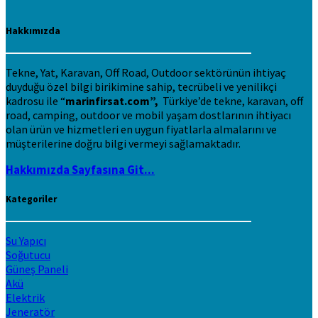
Hakkımızda
Tekne, Yat, Karavan, Off Road, Outdoor sektörünün ihtiyaç
duyduğu özel bilgi birikimine sahip, tecrübeli ve yenilikçi
kadrosu ile “
marinfirsat.com”,
Türkiye’de tekne, karavan, off
road, camping, outdoor ve mobil yaşam dostlarının ihtiyacı
olan ürün ve hizmetleri en uygun fiyatlarla almalarını ve
müşterilerine doğru bilgi vermeyi sağlamaktadır.
Hakkımızda Sayfasına Git...
Kategoriler
Su Yapıcı
Soğutucu
Güneş Paneli
Akü
Elektrik
Jeneratör