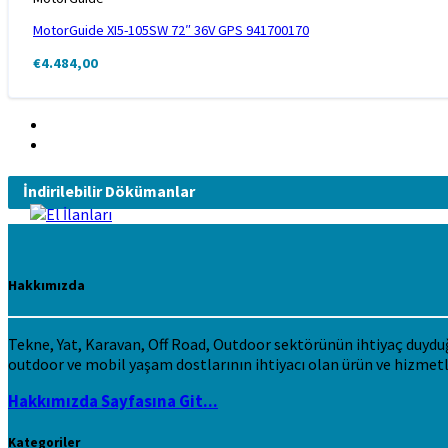
MotorGuide XI5-105SW 72″ 36V GPS 941700170
€
4.484,00
İndirilebilir Dökümanlar
Hakkımızda
Tekne, Yat, Karavan, Off Road, Outdoor sektörünün ihtiyaç duyduğu 
outdoor ve mobil yaşam dostlarının ihtiyacı olan ürün ve hizmetl
Hakkımızda Sayfasına Git...
Kategoriler