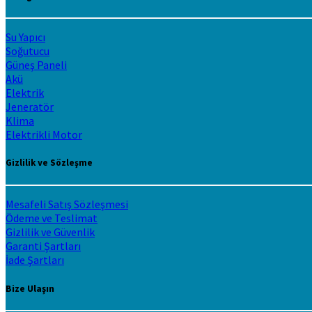
Su Yapıcı
Soğutucu
Güneş Paneli
Akü
Elektrik
Jeneratör
Klima
Elektrikli Motor
Gizlilik ve Sözleşme
Mesafeli Satış Sözleşmesi
Ödeme ve Teslimat
Gizlilik ve Güvenlik
Garanti Şartları
İade Şartları
Bize Ulaşın