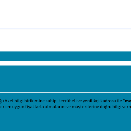
özel bilgi birikimine sahip, tecrübeli ve yenilikçi kadrosu ile “
ma
eri en uygun fiyatlarla almalarını ve müşterilerine doğru bilgi ver