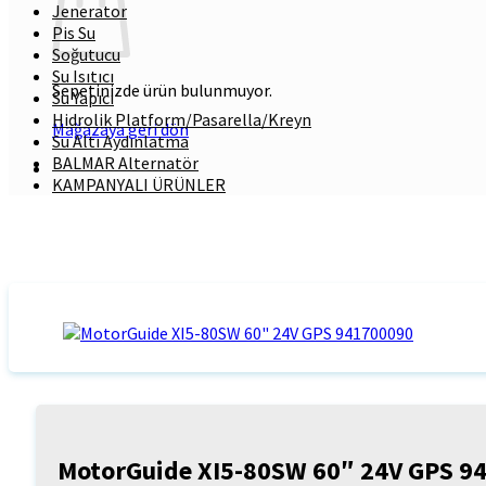
Jenerator
Pis Su
Soğutucu
Su Isıtıcı
Sepetinizde ürün bulunmuyor.
Su Yapıcı
Hidrolik Platform/Pasarella/Kreyn
Mağazaya geri dön
Su Altı Aydınlatma
BALMAR Alternatör
KAMPANYALI ÜRÜNLER
MotorGuide XI5-80SW 60″ 24V GPS 9