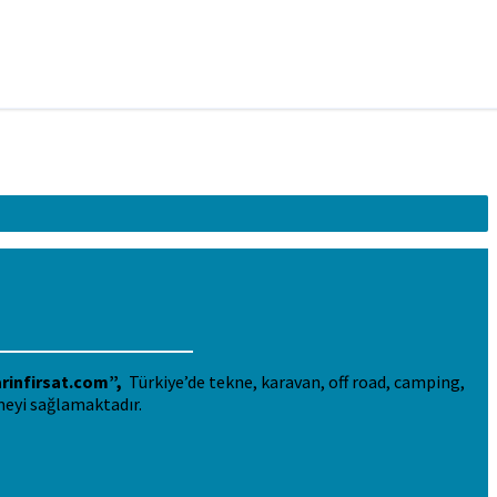
rinfirsat.com”,
Türkiye’de tekne, karavan, off road, camping,
meyi sağlamaktadır.