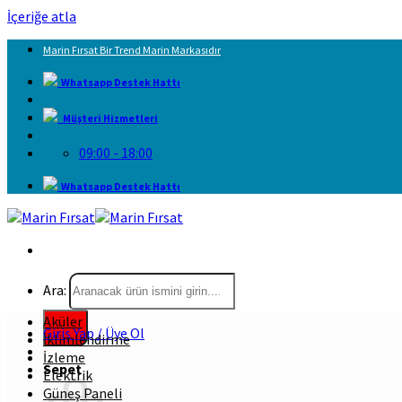
İçeriğe atla
Marin Fırsat Bir Trend Marin Markasıdır
Whatsapp Destek Hattı
Müşteri Hizmetleri
09:00 - 18:00
Whatsapp Destek Hattı
Ara:
Aküler
Giriş Yap / Üye Ol
İklimlendirme
İzleme
Sepet
Elektrik
Güneş Paneli