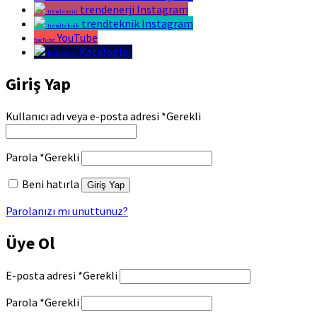
trendenerji Instagram
trendenerji
trendteknik Instagram
trendteknik
YouTube
YouTube
Kataloglar
Kataloglar
Giriş Yap
Kullanıcı adı veya e-posta adresi
*
Gerekli
Parola
*
Gerekli
Beni hatırla
Giriş Yap
Parolanızı mı unuttunuz?
Üye Ol
E-posta adresi
*
Gerekli
Parola
*
Gerekli