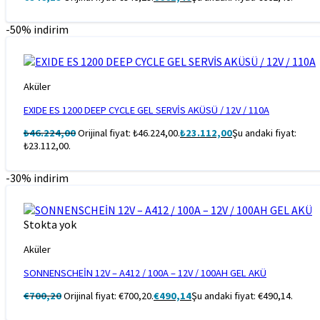
-50% indirim
Aküler
EXIDE ES 1200 DEEP CYCLE GEL SERVİS AKÜSÜ / 12V / 110A
₺
46.224,00
Orijinal fiyat: ₺46.224,00.
₺
23.112,00
Şu andaki fiyat:
₺23.112,00.
-30% indirim
Stokta yok
Aküler
SONNENSCHEİN 12V – A412 / 100A – 12V / 100AH GEL AKÜ
€
700,20
Orijinal fiyat: €700,20.
€
490,14
Şu andaki fiyat: €490,14.