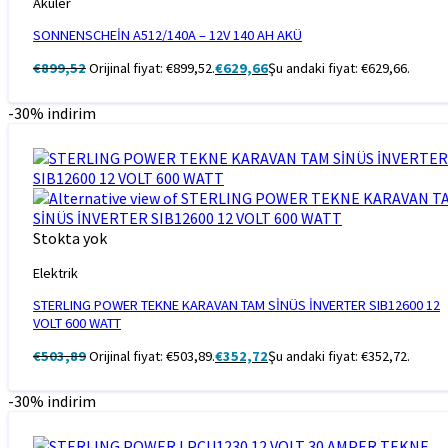
Aküler
SONNENSCHEİN A512/140A – 12V 140 AH AKÜ
€
899,52
Orijinal fiyat: €899,52.
€
629,66
Şu andaki fiyat: €629,66.
-30% indirim
Stokta yok
Elektrik
STERLING POWER TEKNE KARAVAN TAM SİNÜS İNVERTER SIB12600 12
VOLT 600 WATT
€
503,89
Orijinal fiyat: €503,89.
€
352,72
Şu andaki fiyat: €352,72.
-30% indirim