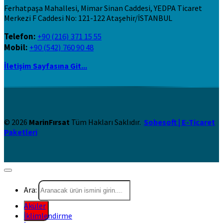
Ferhatpaşa Mahallesi, Mimar Sinan Caddesi, YEDPA Ticaret
Merkezi F Caddesi No: 121-122 Ataşehir/İSTANBUL
Telefon:
+90 (216) 371 15 55
Mobil:
+90 (542) 760 90 48
İletişim Sayfasına Git...
© 2026
MarinFırsat
Tüm Hakları Saklıdır.
Sobesoft | E-Ticaret
Paketleri
Ara:
Aküler
İklimlendirme