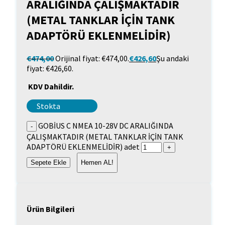
ARALIĞINDA ÇALIŞMAKTADIR
(METAL TANKLAR İÇİN TANK
ADAPTÖRÜ EKLENMELİDİR)
€
474,00
Orijinal fiyat: €474,00.
€
426,60
Şu andaki
fiyat: €426,60.
KDV Dahildir.
Stokta
GOBİUS C NMEA 10-28V DC ARALIĞINDA
ÇALIŞMAKTADIR (METAL TANKLAR İÇİN TANK
ADAPTÖRÜ EKLENMELİDİR) adet
Sepete Ekle
Hemen AL!
Ürün Bilgileri