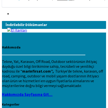
İndirilebilir Dökümanlar
Hakkımızda
Tekne, Yat, Karavan, Off Road, Outdoor sektörünün ihtiyaç
duyduğu özel bilgi birikimine sahip, tecrübeli ve yenilikçi
kadrosu ile “
marinfirsat.com”,
Türkiye’de tekne, karavan, off
road, camping, outdoor ve mobil yaşam dostlarının ihtiyacı
olan ürün ve hizmetleri en uygun fiyatlarla almalarını ve
müşterilerine doğru bilgi vermeyi sağlamaktadır.
Hakkımızda Sayfasına Git...
Kategoriler