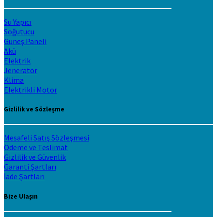
Su Yapıcı
Soğutucu
Güneş Paneli
Akü
Elektrik
Jeneratör
Klima
Elektrikli Motor
Gizlilik ve Sözleşme
Mesafeli Satış Sözleşmesi
Ödeme ve Teslimat
Gizlilik ve Güvenlik
Garanti Şartları
İade Şartları
Bize Ulaşın