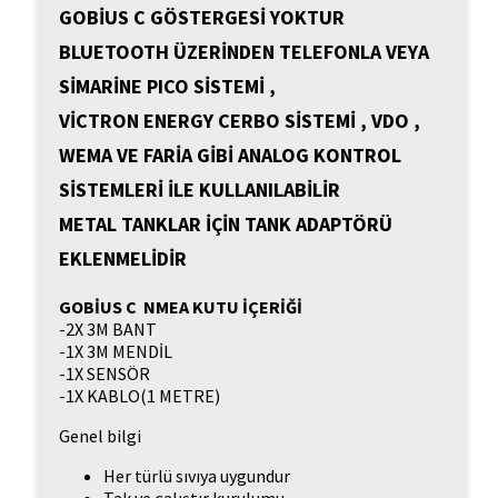
GOBİUS C GÖSTERGESİ YOKTUR
BLUETOOTH ÜZERİNDEN TELEFONLA VEYA
SİMARİNE PICO SİSTEMİ ,
VİCTRON ENERGY CERBO SİSTEMİ , VDO ,
WEMA VE FARİA GİBİ ANALOG KONTROL
SİSTEMLERİ İLE KULLANILABİLİR
METAL TANKLAR İÇİN TANK ADAPTÖRÜ
EKLENMELİDİR
GOBİUS C NMEA KUTU İÇERİĞİ
-2X 3M BANT
-1X 3M MENDİL
-1X SENSÖR
-1X KABLO(1 METRE)
Genel bilgi
Her türlü sıvıya uygundur
Tak ve çalıştır kurulumu