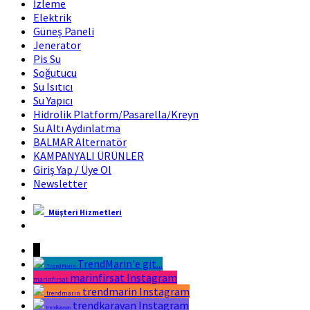
İzleme
Elektrik
Güneş Paneli
Jenerator
Pis Su
Soğutucu
Su Isıtıcı
Su Yapıcı
Hidrolik Platform/Pasarella/Kreyn
Su Altı Aydınlatma
BALMAR Alternatör
KAMPANYALI ÜRÜNLER
Giriş Yap / Üye Ol
Newsletter
Müşteri Hizmetleri
Marin Fırsat Bir Trend Marin Markasıdır
↓
TrendMarin'e git...
TrendMarin
marinfirsat Instagram
marinfirsat
trendmarin Instagram
trendmarin
trendkaravan Instagram
trendkaravan