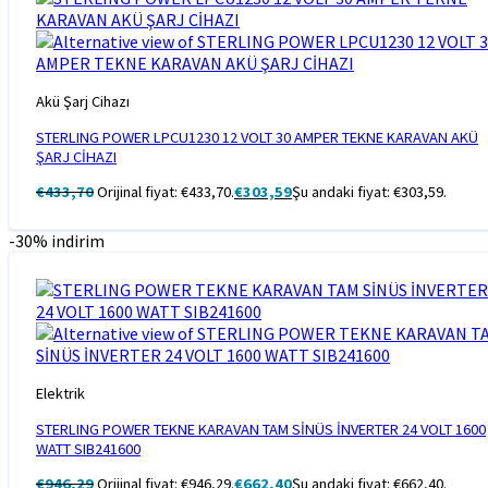
Akü Şarj Cihazı
STERLING POWER LPCU1230 12 VOLT 30 AMPER TEKNE KARAVAN AKÜ
ŞARJ CİHAZI
€
433,70
Orijinal fiyat: €433,70.
€
303,59
Şu andaki fiyat: €303,59.
-30% indirim
Elektrik
STERLING POWER TEKNE KARAVAN TAM SİNÜS İNVERTER 24 VOLT 1600
WATT SIB241600
€
946,29
Orijinal fiyat: €946,29.
€
662,40
Şu andaki fiyat: €662,40.