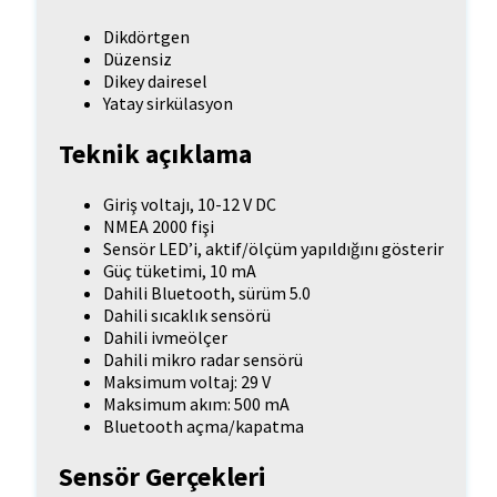
Dikdörtgen
Düzensiz
Dikey dairesel
Yatay sirkülasyon
Teknik açıklama
Giriş voltajı, 10-12 V DC
NMEA 2000 fişi
Sensör LED’i, aktif/ölçüm yapıldığını gösterir
Güç tüketimi, 10 mA
Dahili Bluetooth, sürüm 5.0
Dahili sıcaklık sensörü
Dahili ivmeölçer
Dahili mikro radar sensörü
Maksimum voltaj: 29 V
Maksimum akım: 500 mA
Bluetooth açma/kapatma
Sensör Gerçekleri