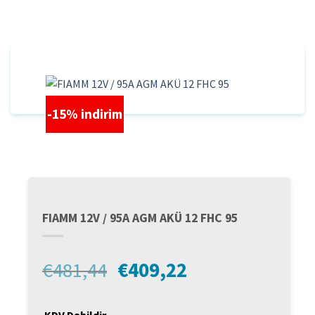
İçeriğe
atla
-15% indirim
FIAMM 12V / 95A AGM AKÜ 12 FHC 95
Orijinal
Şu
€
481,44
€
409,22
fiyat:
andaki
€481,44.
fiyat:
KDV Dahildir.