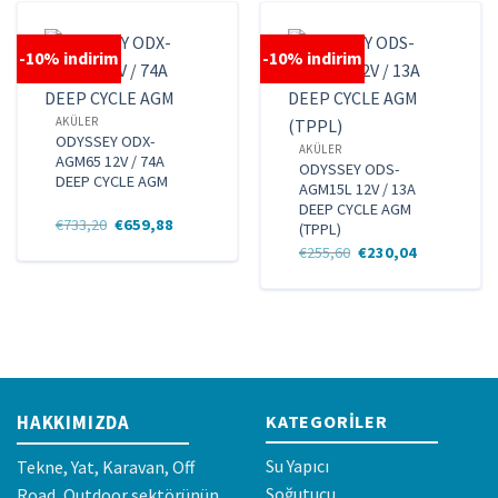
-10% indirim
-10% indirim
AKÜLER
ODYSSEY ODX-
AKÜLER
AGM65 12V / 74A
ODYSSEY ODS-
DEEP CYCLE AGM
AGM15L 12V / 13A
DEEP CYCLE AGM
Orijinal
Şu
€
733,20
€
659,88
(TPPL)
fiyat:
andaki
Orijinal
Şu
€
255,60
€
230,04
€733,20.
fiyat:
fiyat:
andaki
€659,88.
€255,60.
fiyat:
€230,04.
HAKKIMIZDA
KATEGORILER
Su Yapıcı
Tekne, Yat, Karavan, Off
Soğutucu
Road, Outdoor sektörünün