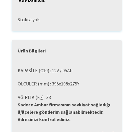
€409,22.
Stokta yok
Ürün Bilgileri
KAPASİTE (C10) : 12V / 95Ah
ÖLÇÜLER (mm) : 395x108x275Y
AĞIRLIK (kg) : 33
Sadece Ambar firmasının sevkiyat sağladığı
il/ilçelere gönderim sağlanabilmektedir.
Adresinizi kontrol ediniz.