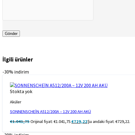
İlgili ürünler
-30% indirim
Stokta yok
Aküler
SONNENSCHEİN A512/200A – 12V 200 AH AKÜ
€
1.041,75
Orijinal fiyat: €1.041,75.
€
729,22
Şu andaki fiyat: €729,22.