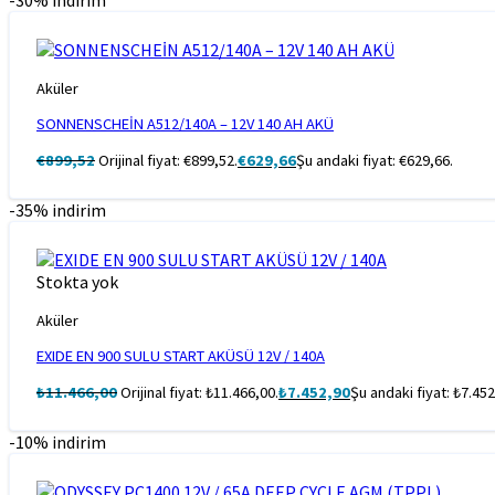
-30% indirim
Aküler
SONNENSCHEİN A512/140A – 12V 140 AH AKÜ
€
899,52
Orijinal fiyat: €899,52.
€
629,66
Şu andaki fiyat: €629,66.
-35% indirim
Stokta yok
Aküler
EXIDE EN 900 SULU START AKÜSÜ 12V / 140A
₺
11.466,00
Orijinal fiyat: ₺11.466,00.
₺
7.452,90
Şu andaki fiyat: ₺7.452
-10% indirim