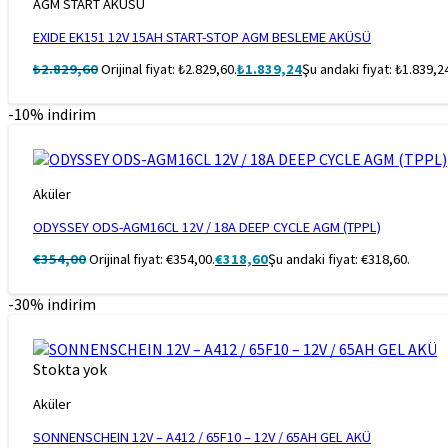
AGM START AKÜSÜ
EXIDE EK151 12V 15AH START-STOP AGM BESLEME AKÜSÜ
₺
2.829,60
Orijinal fiyat: ₺2.829,60.
₺
1.839,24
Şu andaki fiyat: ₺1.839,2
-10% indirim
Aküler
ODYSSEY ODS-AGM16CL 12V / 18A DEEP CYCLE AGM (TPPL)
€
354,00
Orijinal fiyat: €354,00.
€
318,60
Şu andaki fiyat: €318,60.
-30% indirim
Stokta yok
Aküler
SONNENSCHEIN 12V – A412 / 65F10 – 12V / 65AH GEL AKÜ