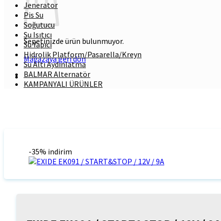
Jenerator
Pis Su
Soğutucu
Su Isıtıcı
Sepetinizde ürün bulunmuyor.
Su Yapıcı
Hidrolik Platform/Pasarella/Kreyn
Mağazaya geri dön
Su Altı Aydınlatma
BALMAR Alternatör
KAMPANYALI ÜRÜNLER
-35% indirim