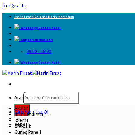
İçeriğe atla
Marin Fırsat Bir Trend Marin Markasıdır
Whatsapp Destek Hattı
Müşteri Hizmetleri
09:00 - 18:00
Whatsapp Destek Hattı
Ara:
Aküler
Giriş Yap / Üye Ol
İklimlendirme
İzleme
Sepet
Elektrik
Güneş Paneli