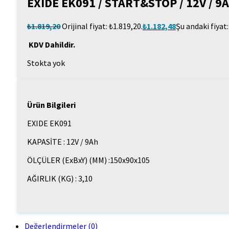
EXIDE EK091 / START&STOP / 12V / 9A
₺
1.819,20
Orijinal fiyat: ₺1.819,20.
₺
1.182,48
Şu andaki fiyat:
KDV Dahildir.
Stokta yok
Ürün Bilgileri
EXIDE EK091
KAPASİTE : 12V / 9Ah
ÖLÇÜLER (ExBxY) (MM) :150x90x105
AĞIRLIK (KG) : 3,10
Değerlendirmeler (0)