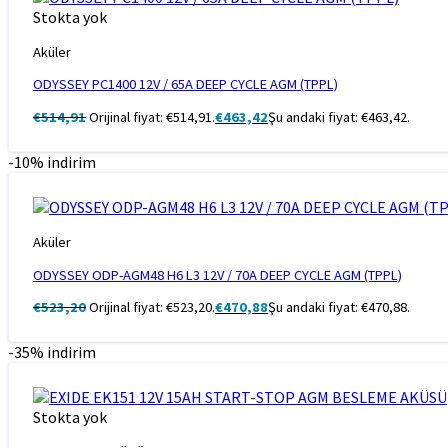
Stokta yok
Aküler
ODYSSEY PC1400 12V / 65A DEEP CYCLE AGM (TPPL)
€
514,91
Orijinal fiyat: €514,91.
€
463,42
Şu andaki fiyat: €463,42.
-10% indirim
Aküler
ODYSSEY ODP-AGM48 H6 L3 12V / 70A DEEP CYCLE AGM (TPPL)
€
523,20
Orijinal fiyat: €523,20.
€
470,88
Şu andaki fiyat: €470,88.
-35% indirim
Stokta yok