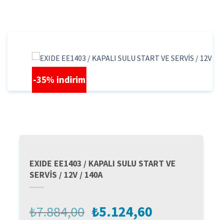
İçeriğe
atla
-35% indirim
EXIDE EE1403 / KAPALI SULU START VE
SERVİS / 12V / 140A
Orijinal
Şu
₺
7.884,00
₺
5.124,60