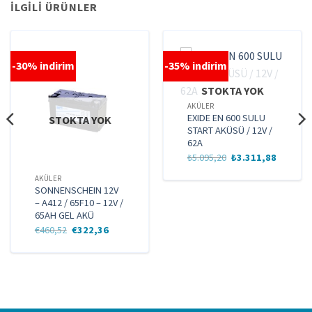
İLGILI ÜRÜNLER
-30% indirim
-35% indirim
STOKTA YOK
AKÜLER
EXIDE EN 600 SULU
STOKTA YOK
START AKÜSÜ / 12V /
62A
Orijinal
Şu
₺
5.095,20
₺
3.311,88
fiyat:
andaki
₺5.095,20.
fiyat:
AKÜLER
₺3.311,8
SONNENSCHEIN 12V
– A412 / 65F10 – 12V /
65AH GEL AKÜ
Orijinal
Şu
€
460,52
€
322,36
fiyat:
andaki
€460,52.
fiyat:
€322,36.