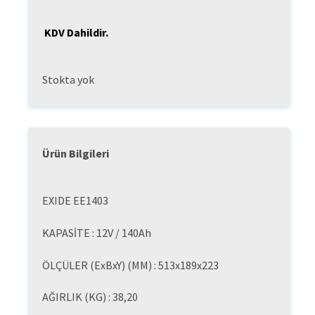
fiyat:
andaki
₺7.884,00.
fiyat:
KDV Dahildir.
₺5.124,60.
Stokta yok
Ürün Bilgileri
EXIDE EE1403
KAPASİTE : 12V / 140Ah
ÖLÇÜLER (ExBxY) (MM) : 513x189x223
AĞIRLIK (KG) : 38,20