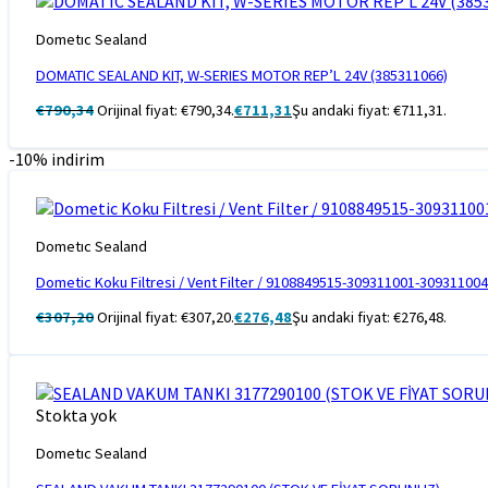
Dometıc Sealand
DOMATIC SEALAND KIT, W-SERIES MOTOR REP’L 24V (385311066)
€
790,34
Orijinal fiyat: €790,34.
€
711,31
Şu andaki fiyat: €711,31.
-10% indirim
Dometıc Sealand
Dometic Koku Filtresi / Vent Filter / 9108849515-309311001-309311004
€
307,20
Orijinal fiyat: €307,20.
€
276,48
Şu andaki fiyat: €276,48.
Stokta yok
Dometıc Sealand