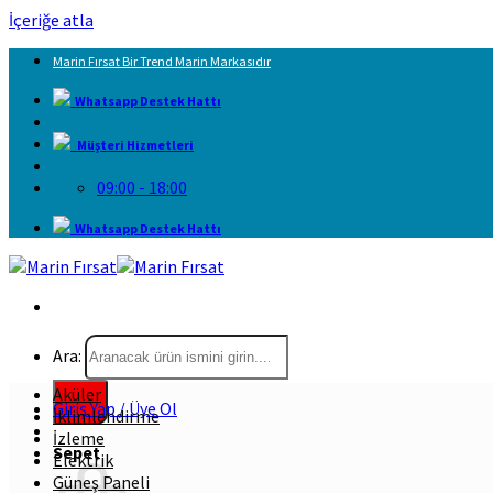
İçeriğe atla
Marin Fırsat Bir Trend Marin Markasıdır
Whatsapp Destek Hattı
Müşteri Hizmetleri
09:00 - 18:00
Whatsapp Destek Hattı
Ara:
Aküler
Giriş Yap / Üye Ol
İklimlendirme
İzleme
Sepet
Elektrik
Güneş Paneli