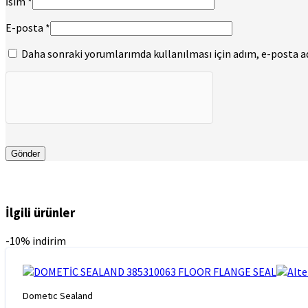
İsim
*
E-posta
*
Daha sonraki yorumlarımda kullanılması için adım, e-posta adr
İlgili ürünler
-10% indirim
Dometıc Sealand