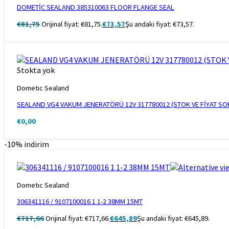
DOMETİC SEALAND 385310063 FLOOR FLANGE SEAL
€
81,75
Orijinal fiyat: €81,75.
€
73,57
Şu andaki fiyat: €73,57.
Stokta yok
Dometıc Sealand
SEALAND VG4 VAKUM JENERATÖRÜ 12V 317780012 (STOK VE FİYAT S
€
0,00
-10% indirim
Dometıc Sealand
306341116 / 9107100016 1 1-2 38MM 15MT
€
717,66
Orijinal fiyat: €717,66.
€
645,89
Şu andaki fiyat: €645,89.