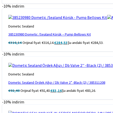
-10% indirim
Dometıc Sealand
385230980 Dometic /Sealand Körük – Pump Bellows Kit
€
316,14
Orijinal fiyat: €316,14.
€
284,53
Şu andaki fiyat: €284,53.
-10% indirim
Dometıc Sealand
Dometic Sealand Ördek Ağızı / Db Valve 2” -Black (2) / 385311208
€
92,40
Orijinal fiyat: €92,40.
€
83,16
Şu andaki fiyat: €83,16.
-10% indirim