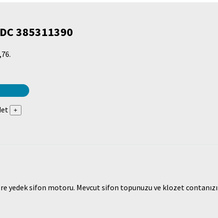
VDC 385311390
,76.
det
ere yedek sifon motoru.
Mevcut sifon topunuzu ve klozet contanız