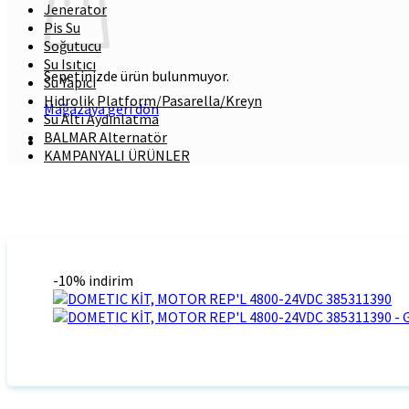
Jenerator
Pis Su
Soğutucu
Su Isıtıcı
Sepetinizde ürün bulunmuyor.
Su Yapıcı
Hidrolik Platform/Pasarella/Kreyn
Mağazaya geri dön
Su Altı Aydınlatma
BALMAR Alternatör
KAMPANYALI ÜRÜNLER
-10% indirim