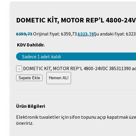
DOMETIC KİT, MOTOR REP’L 4800-24
₺
359,73
Orijinal fiyat: ₺359,73.
₺
323,76
Şu andaki fiyat: ₺323
KDV Dahildir.
Sadece 1 adet kaldı
DOMETIC KİT, MOTOR REP'L 4800-24VDC 385311390 a
Sepete Ekle
Hemen AL!
Ürün Bilgileri
Elektronik tuvaletler için sifon topunu açıp kapatmak üz
öneririz.