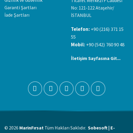
Gizlilik ve Güvenlik
Ticaret Merkezi F Caddesi
Garanti Şartları
No: 121-122 Ataşehir/
İade Şartları
İSTANBUL
Telefon:
+90 (216) 371 15
55
Mobil:
+90 (542) 760 90 48
İletişim Sayfasına Git...
© 2026
MarinFırsat
Tüm Hakları Saklıdır.
Sobesoft | E-