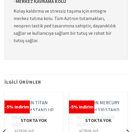
· MERKEZ KAVRAMA KOLU
Kolay kaldırma ve stressiz taşıma için entegre
merkez tutma kolu. Tüm Aztron tutamakları,
neopren lastik ped tasarımına sahiptir, dayanıklılık
sağlar ve kullanıcıya sağlam bir tutuş ve rahat bir
tutuş sağlar.
İLGILI ÜRÜNLER
-5% indirim
-5% indirim
STOKTA YOK
STOKTA YOK
AZTRON SUP
AZTRON SUP