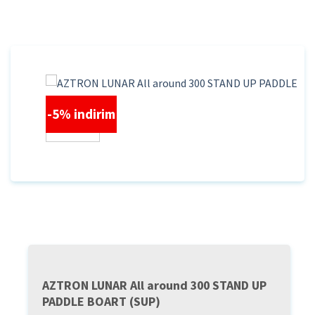
İçeriğe
atla
-5% indirim
AZTRON LUNAR All around 300 STAND UP
PADDLE BOART (SUP)