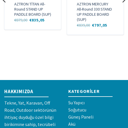
AZTRON TİTAN All-
AZTRON MERCURY
Round STAND UP
All-Round 330 STAND
PADDLE BOARD (SUP)
UP PADDLE BOARD
(SUP)
Orijinal
Şu
€
879,00
€
835,05
fiyat:
andaki
Orijinal
Şu
€
839,00
€
797,05
€879,00.
fiyat:
fiyat:
andaki
€835,05.
€839,00.
fiyat:
€797,05.
HAKKIMIZDA
KATEGORILER
Su Yapıcı
Tekne, Yat, Karavan, Off
Soğutucu
Road, Outdoor sektörünün
Güneş Paneli
ihtiyaç duyduğu özel bilgi
Akü
birikimine sahip, tecrübeli