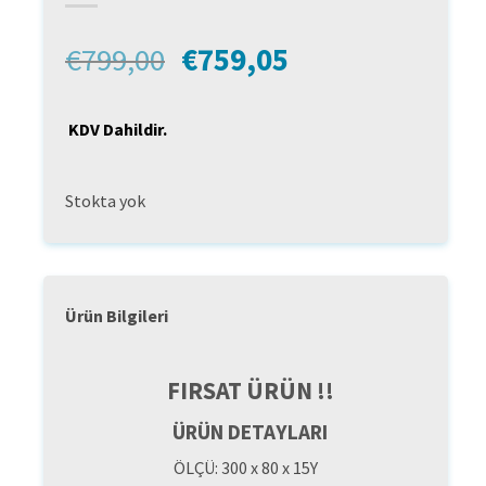
Orijinal
Şu
€
799,00
€
759,05
fiyat:
andaki
€799,00.
fiyat:
KDV Dahildir.
€759,05.
Stokta yok
Ürün Bilgileri
FIRSAT ÜRÜN !!
ÜRÜN DETAYLARI
ÖLÇÜ: 300 x 80 x 15Y