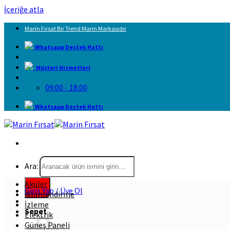
İçeriğe atla
Marin Fırsat Bir Trend Marin Markasıdır
Whatsapp Destek Hattı
Müşteri Hizmetleri
09:00 - 18:00
Whatsapp Destek Hattı
Ara:
Aküler
Giriş Yap / Üye Ol
İklimlendirme
İzleme
Sepet
Elektrik
Güneş Paneli