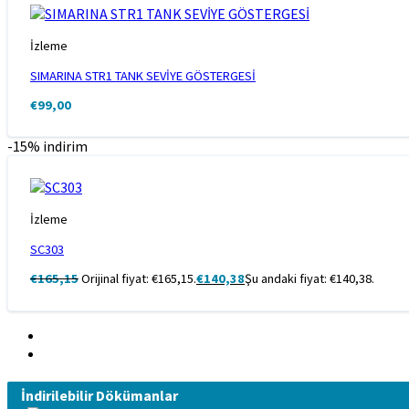
İzleme
SIMARINA STR1 TANK SEVİYE GÖSTERGESİ
€
99,00
-15% indirim
İzleme
SC303
€
165,15
Orijinal fiyat: €165,15.
€
140,38
Şu andaki fiyat: €140,38.
İndirilebilir Dökümanlar