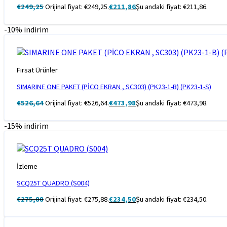
€
249,25
Orijinal fiyat: €249,25.
€
211,86
Şu andaki fiyat: €211,86.
-10% indirim
Fırsat Ürünler
SIMARINE ONE PAKET (PİCO EKRAN , SC303) (PK23-1-B) (PK23-1-S)
€
526,64
Orijinal fiyat: €526,64.
€
473,98
Şu andaki fiyat: €473,98.
-15% indirim
İzleme
SCQ25T QUADRO (S004)
€
275,88
Orijinal fiyat: €275,88.
€
234,50
Şu andaki fiyat: €234,50.