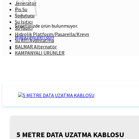
Jenerator
Pis Su
Soğutucu
Su Isıtıcı
Sepetinizde ürün bulunmuyor.
Su Yapıcı
Hidrolik Platform/Pasarella/Kreyn
Mağazaya geri dön
Su Altı Aydınlatma
BALMAR Alternatör
KAMPANYALI ÜRÜNLER
5 METRE DATA UZATMA KABLOSU