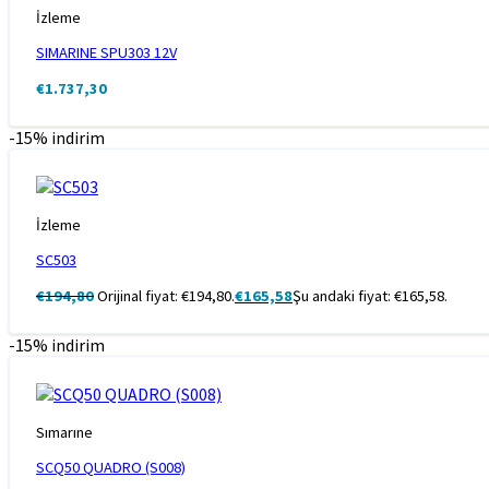
İzleme
SIMARINE SPU303 12V
€
1.737,30
-15% indirim
İzleme
SC503
€
194,80
Orijinal fiyat: €194,80.
€
165,58
Şu andaki fiyat: €165,58.
-15% indirim
Sımarıne
SCQ50 QUADRO (S008)