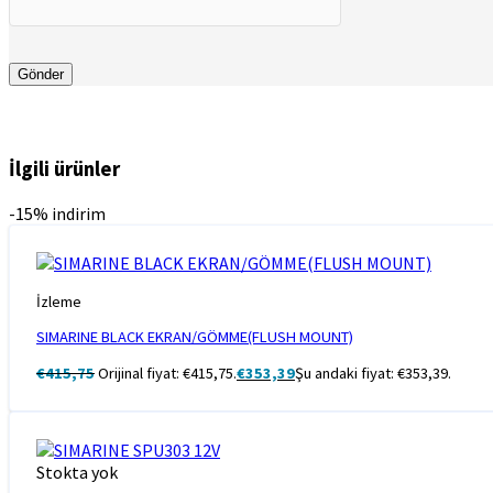
İlgili ürünler
-15% indirim
İzleme
SIMARINE BLACK EKRAN/GÖMME(FLUSH MOUNT)
€
415,75
Orijinal fiyat: €415,75.
€
353,39
Şu andaki fiyat: €353,39.
Stokta yok