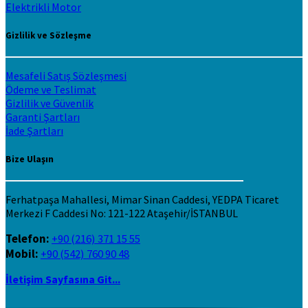
Elektrikli Motor
Gizlilik ve Sözleşme
Mesafeli Satış Sözleşmesi
Ödeme ve Teslimat
Gizlilik ve Güvenlik
Garanti Şartları
İade Şartları
Bize Ulaşın
Ferhatpaşa Mahallesi, Mimar Sinan Caddesi, YEDPA Ticaret
Merkezi F Caddesi No: 121-122 Ataşehir/İSTANBUL
Telefon:
+90 (216) 371 15 55
Mobil:
+90 (542) 760 90 48
İletişim Sayfasına Git...