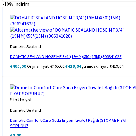
-10% indirim
Dometıc Sealand
DOMATIC SEALAND HOSE MF 3/4″(19MM)X50′(15M) (306341628)
€
465,60
Orijinal fiyat: €465,60.
€
419,04
Şu andaki fiyat: €419,04.
Stokta yok
Dometıc Sealand
Dometic Comfort Care Suda Eriyen Tuvalet Kağıdı (STOK VE FİYAT
SORUNUZ)
€
0,00