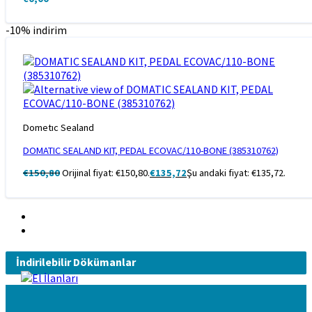
-10% indirim
Dometıc Sealand
DOMATIC SEALAND KIT, PEDAL ECOVAC/110-BONE (385310762)
€
150,80
Orijinal fiyat: €150,80.
€
135,72
Şu andaki fiyat: €135,72.
İndirilebilir Dökümanlar