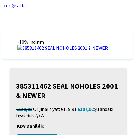
İçeriğe atla
-10% indirim
385311462 SEAL NOHOLES 2001
& NEWER
€
119,91
Orijinal fiyat: €119,91.
€
107,92
Şu andaki
fiyat: €107,92.
KDV Dahildir.