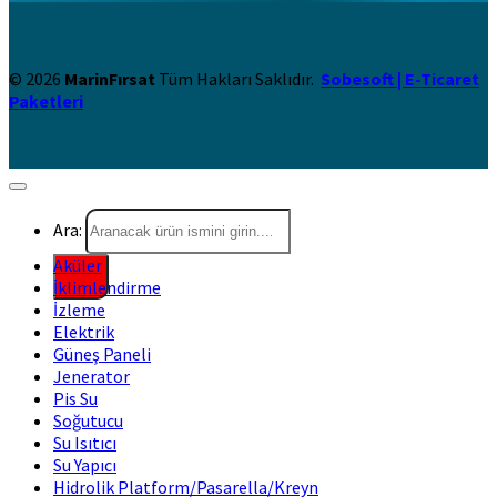
© 2026
MarinFırsat
Tüm Hakları Saklıdır.
Sobesoft | E-Ticaret
Paketleri
Ara:
Aküler
İklimlendirme
İzleme
Elektrik
Güneş Paneli
Jenerator
Pis Su
Soğutucu
Su Isıtıcı
Su Yapıcı
Hidrolik Platform/Pasarella/Kreyn