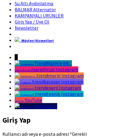
Su Altı Aydınlatma
BALMAR Alternatör
KAMPANYALI ÜRÜNLER
Giriş Yap / Üye Ol
Newsletter
Müşteri Hizmetleri
Marin Fırsat Bir Trend Marin Markasıdır
↓
TrendMarin'e git...
TrendMarin
marinfirsat Instagram
marinfirsat
trendmarin Instagram
trendmarin
trendkaravan Instagram
trendkaravan
trendenerji Instagram
trendenerji
trendteknik Instagram
trendteknik
YouTube
YouTube
Kataloglar
Kataloglar
Giriş Yap
Kullanıcı adı veya e-posta adresi
*
Gerekli