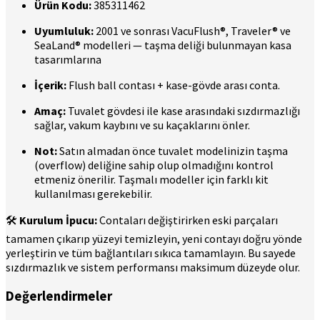
Ürün Kodu:
385311462
Uyumluluk:
2001 ve sonrası VacuFlush®, Traveler® ve
SeaLand® modelleri — taşma deliği bulunmayan kasa
tasarımlarına
İçerik:
Flush ball contası + kase-gövde arası conta.
Amaç:
Tuvalet gövdesi ile kase arasındaki sızdırmazlığı
sağlar, vakum kaybını ve su kaçaklarını önler.
Not:
Satın almadan önce tuvalet modelinizin taşma
(overflow) deliğine sahip olup olmadığını kontrol
etmeniz önerilir. Taşmalı modeller için farklı kit
kullanılması gerekebilir.
🛠️
Kurulum İpucu:
Contaları değiştirirken eski parçaları
tamamen çıkarıp yüzeyi temizleyin, yeni contayı doğru yönde
yerleştirin ve tüm bağlantıları sıkıca tamamlayın. Bu sayede
sızdırmazlık ve sistem performansı maksimum düzeyde olur.
Değerlendirmeler