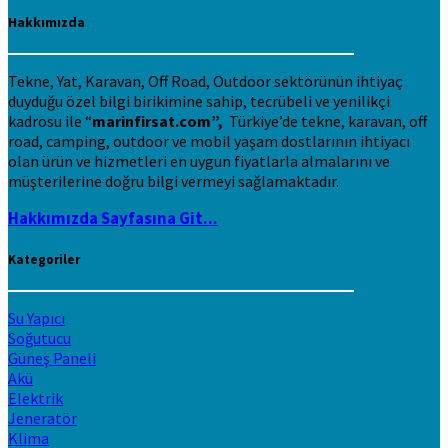
Hakkımızda
Tekne, Yat, Karavan, Off Road, Outdoor sektörünün ihtiyaç
duyduğu özel bilgi birikimine sahip, tecrübeli ve yenilikçi
kadrosu ile “
marinfirsat.com”,
Türkiye’de tekne, karavan, off
road, camping, outdoor ve mobil yaşam dostlarının ihtiyacı
olan ürün ve hizmetleri en uygun fiyatlarla almalarını ve
müşterilerine doğru bilgi vermeyi sağlamaktadır.
Hakkımızda Sayfasına Git...
Kategoriler
Su Yapıcı
Soğutucu
Güneş Paneli
Akü
Elektrik
Jeneratör
Klima