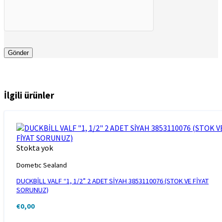
İlgili ürünler
Stokta yok
Dometıc Sealand
DUCKBİLL VALF “1, 1/2” 2 ADET SİYAH 3853110076 (STOK VE FİYAT
SORUNUZ)
€
0,00