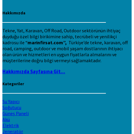
Hakkımızda
Tekne, Yat, Karavan, Off Road, Outdoor sektörünün ihtiyaç
duyduğu özel bilgi birikimine sahip, tecrübeli ve yenilikçi
kadrosu ile “
marinfirsat.com”,
Türkiye’de tekne, karavan, off
road, camping, outdoor ve mobil yaşam dostlarının ihtiyacı
olan ürün ve hizmetleri en uygun fiyatlarla almalarını ve
müşterilerine doğru bilgi vermeyi sağlamaktadır.
Hakkımızda Sayfasına Git...
Kategoriler
Su Yapıcı
Soğutucu
Güneş Paneli
Akü
Elektrik
Jeneratör