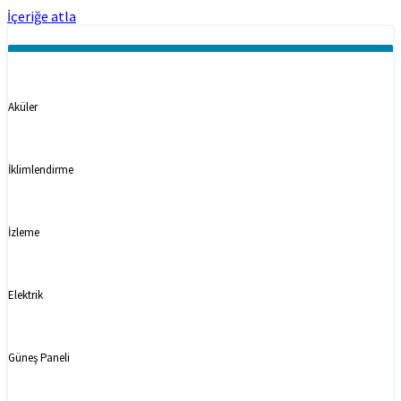
İçeriğe atla
Kategoriler
Aküler
İklimlendirme
İzleme
Elektrik
Güneş Paneli