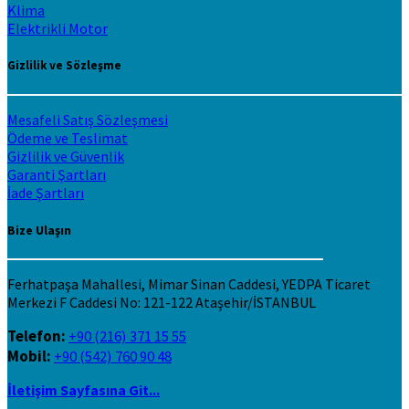
Klima
Elektrikli Motor
Gizlilik ve Sözleşme
Mesafeli Satış Sözleşmesi
Ödeme ve Teslimat
Gizlilik ve Güvenlik
Garanti Şartları
İade Şartları
Bize Ulaşın
Ferhatpaşa Mahallesi, Mimar Sinan Caddesi, YEDPA Ticaret
Merkezi F Caddesi No: 121-122 Ataşehir/İSTANBUL
Telefon:
+90 (216) 371 15 55
Mobil:
+90 (542) 760 90 48
İletişim Sayfasına Git...