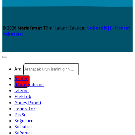
© 2026
MarinFırsat
Tüm Hakları Saklıdır.
Sobesoft | E-Ticaret
Paketleri
Ara:
Aküler
İklimlendirme
İzleme
Elektrik
Güneş Paneli
Jenerator
Pis Su
Soğutucu
Su Isıtıcı
Su Yapıcı