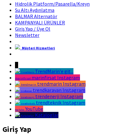
Hidrolik Platform/Pasarella/Kreyn
Su Altı Aydınlatma
BALMAR Alternatör
KAMPANYALI ÜRÜNLER
Giriş Yap / Üye Ol
Newsletter
Müşteri Hizmetleri
Marin Fırsat Bir Trend Marin Markasıdır
↓
TrendMarin'e git...
TrendMarin
marinfirsat Instagram
marinfirsat
trendmarin Instagram
trendmarin
trendkaravan Instagram
trendkaravan
trendenerji Instagram
trendenerji
trendteknik Instagram
trendteknik
YouTube
YouTube
Kataloglar
Kataloglar
Giriş Yap