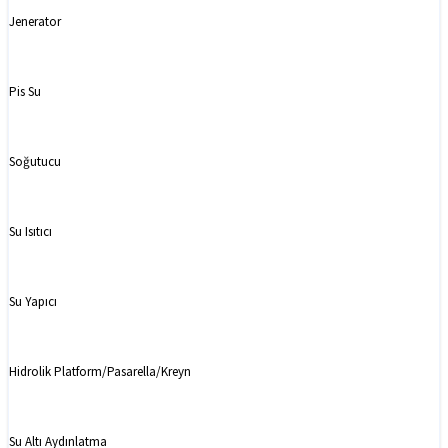
Jenerator
Pis Su
Soğutucu
Su Isıtıcı
Su Yapıcı
Hidrolik Platform/Pasarella/Kreyn
Su Altı Aydınlatma