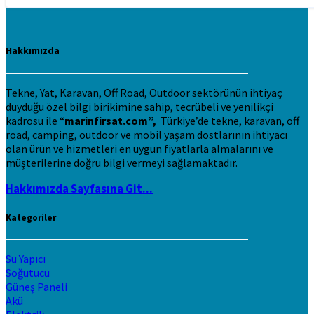
Hakkımızda
Tekne, Yat, Karavan, Off Road, Outdoor sektörünün ihtiyaç
duyduğu özel bilgi birikimine sahip, tecrübeli ve yenilikçi
kadrosu ile “
marinfirsat.com”,
Türkiye’de tekne, karavan, off
road, camping, outdoor ve mobil yaşam dostlarının ihtiyacı
olan ürün ve hizmetleri en uygun fiyatlarla almalarını ve
müşterilerine doğru bilgi vermeyi sağlamaktadır.
Hakkımızda Sayfasına Git...
Kategoriler
Su Yapıcı
Soğutucu
Güneş Paneli
Akü