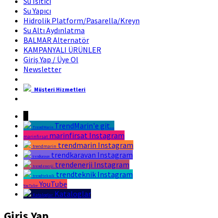
Su Isıtıcı
Su Yapıcı
Hidrolik Platform/Pasarella/Kreyn
Su Altı Aydınlatma
BALMAR Alternatör
KAMPANYALI ÜRÜNLER
Giriş Yap / Üye Ol
Newsletter
Müşteri Hizmetleri
Marin Fırsat Bir Trend Marin Markasıdır
↓
TrendMarin'e git...
TrendMarin
marinfirsat Instagram
marinfirsat
trendmarin Instagram
trendmarin
trendkaravan Instagram
trendkaravan
trendenerji Instagram
trendenerji
trendteknik Instagram
trendteknik
YouTube
YouTube
Kataloglar
Kataloglar
Giriş Yap