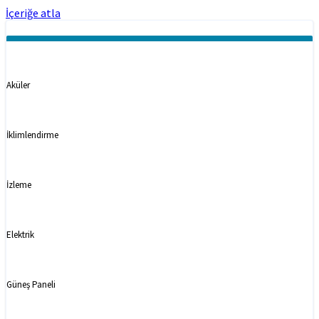
İçeriğe atla
Kategoriler
Aküler
İklimlendirme
İzleme
Elektrik
Güneş Paneli