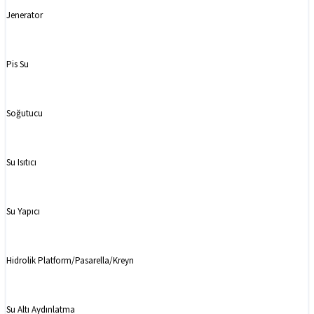
Jenerator
Pis Su
Soğutucu
Su Isıtıcı
Su Yapıcı
Hidrolik Platform/Pasarella/Kreyn
Su Altı Aydınlatma