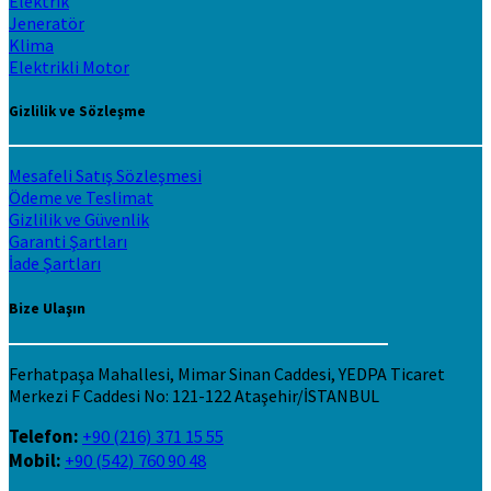
Elektrik
Jeneratör
Klima
Elektrikli Motor
Gizlilik ve Sözleşme
Mesafeli Satış Sözleşmesi
Ödeme ve Teslimat
Gizlilik ve Güvenlik
Garanti Şartları
İade Şartları
Bize Ulaşın
Ferhatpaşa Mahallesi, Mimar Sinan Caddesi, YEDPA Ticaret
Merkezi F Caddesi No: 121-122 Ataşehir/İSTANBUL
Telefon:
+90 (216) 371 15 55
Mobil:
+90 (542) 760 90 48