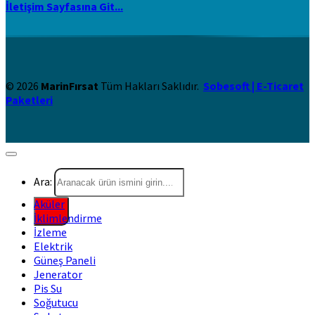
İletişim Sayfasına Git...
© 2026
MarinFırsat
Tüm Hakları Saklıdır.
Sobesoft | E-Ticaret
Paketleri
Ara:
Aküler
İklimlendirme
İzleme
Elektrik
Güneş Paneli
Jenerator
Pis Su
Soğutucu