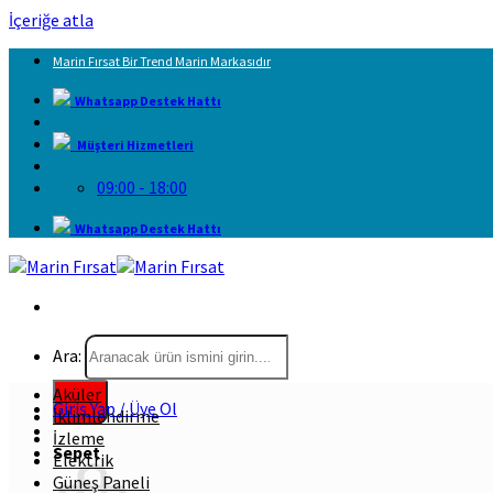
İçeriğe atla
Marin Fırsat Bir Trend Marin Markasıdır
Whatsapp Destek Hattı
Müşteri Hizmetleri
09:00 - 18:00
Whatsapp Destek Hattı
Ara:
Aküler
Giriş Yap / Üye Ol
İklimlendirme
İzleme
Sepet
Elektrik
Güneş Paneli