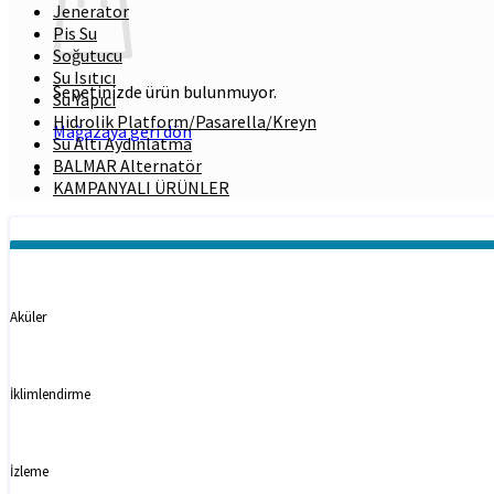
Jenerator
Pis Su
Soğutucu
Su Isıtıcı
Sepetinizde ürün bulunmuyor.
Su Yapıcı
Hidrolik Platform/Pasarella/Kreyn
Mağazaya geri dön
Su Altı Aydınlatma
BALMAR Alternatör
KAMPANYALI ÜRÜNLER
Kategoriler
Aküler
İklimlendirme
İzleme