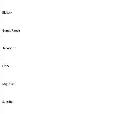
Elektrik
Güneş Paneli
Jenerator
Pis Su
Soğutucu
Su Isıtıcı