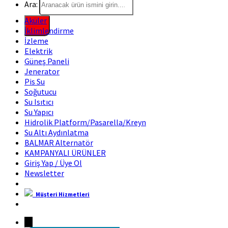
Ara:
Aküler
İklimlendirme
İzleme
Elektrik
Güneş Paneli
Jenerator
Pis Su
Soğutucu
Su Isıtıcı
Su Yapıcı
Hidrolik Platform/Pasarella/Kreyn
Su Altı Aydınlatma
BALMAR Alternatör
KAMPANYALI ÜRÜNLER
Giriş Yap / Üye Ol
Newsletter
Müşteri Hizmetleri
Marin Fırsat Bir Trend Marin Markasıdır
→