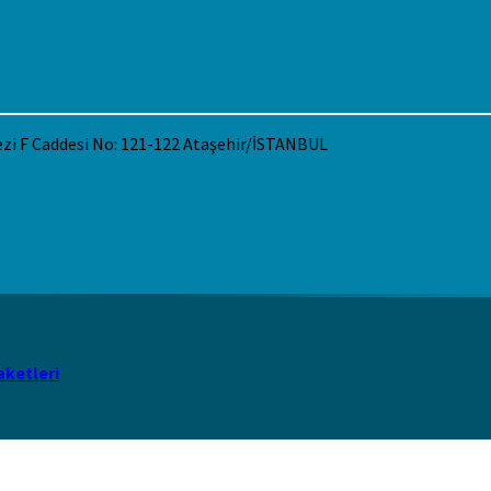
ezi F Caddesi No: 121-122 Ataşehir/İSTANBUL
aketleri