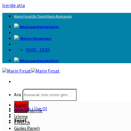
İçeriğe atla
Marin Fırsat Bir Trend Marin Markasıdır
Whatsapp Destek Hattı
Müşteri Hizmetleri
09:00 - 18:00
Whatsapp Destek Hattı
Ara:
Aküler
Giriş Yap / Üye Ol
İklimlendirme
İzleme
Sepet
Elektrik
Güneş Paneli