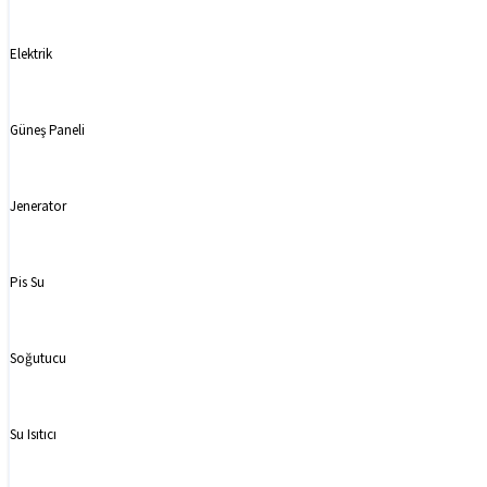
Elektrik
Güneş Paneli
Jenerator
Pis Su
Soğutucu
Su Isıtıcı