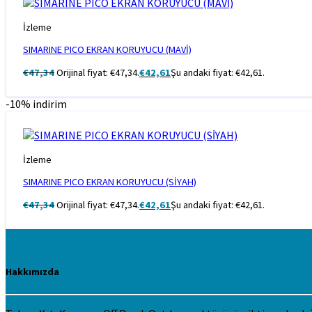
İzleme
SIMARINE PICO EKRAN KORUYUCU (MAVİ)
€
47,34
Orijinal fiyat: €47,34.
€
42,61
Şu andaki fiyat: €42,61.
-10% indirim
İzleme
SIMARINE PICO EKRAN KORUYUCU (SİYAH)
€
47,34
Orijinal fiyat: €47,34.
€
42,61
Şu andaki fiyat: €42,61.
Hakkımızda