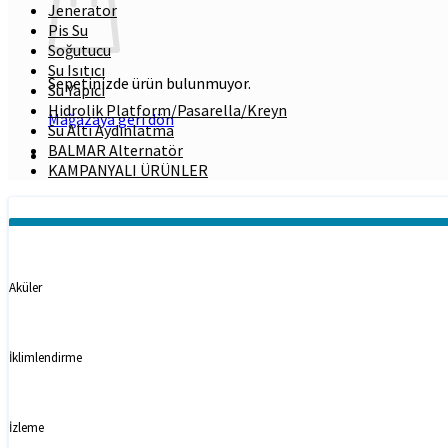
Jenerator
Pis Su
Soğutucu
Su Isıtıcı
Sepetinizde ürün bulunmuyor.
Su Yapıcı
Hidrolik Platform/Pasarella/Kreyn
Mağazaya geri dön
Su Altı Aydınlatma
BALMAR Alternatör
KAMPANYALI ÜRÜNLER
Kategoriler
Aküler
İklimlendirme
İzleme