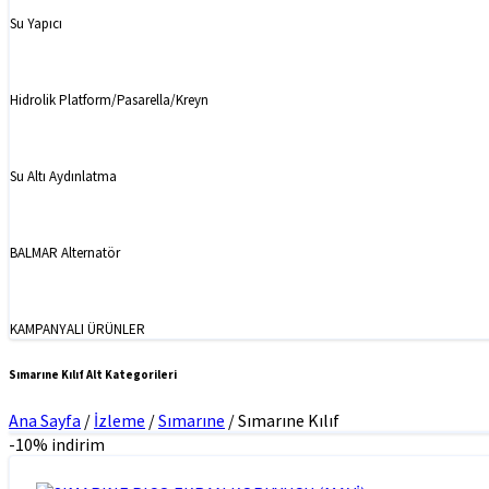
Su Yapıcı
Hidrolik Platform/Pasarella/Kreyn
Su Altı Aydınlatma
BALMAR Alternatör
KAMPANYALI ÜRÜNLER
Sımarıne Kılıf Alt Kategorileri
Ana Sayfa
/
İzleme
/
Sımarıne
/
Sımarıne Kılıf
-10% indirim