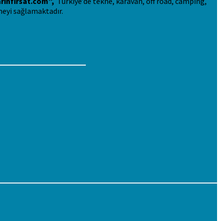
rinfirsat.com”,
Türkiye’de tekne, karavan, off road, camping,
meyi sağlamaktadır.