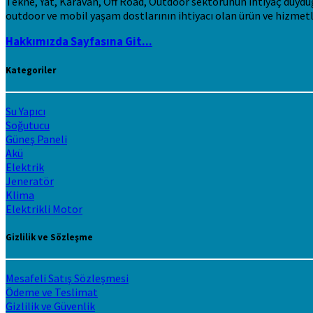
Tekne, Yat, Karavan, Off Road, Outdoor sektörünün ihtiyaç duyduğu 
outdoor ve mobil yaşam dostlarının ihtiyacı olan ürün ve hizmetl
Hakkımızda Sayfasına Git...
Kategoriler
Su Yapıcı
Soğutucu
Güneş Paneli
Akü
Elektrik
Jeneratör
Klima
Elektrikli Motor
Gizlilik ve Sözleşme
Mesafeli Satış Sözleşmesi
Ödeme ve Teslimat
Gizlilik ve Güvenlik