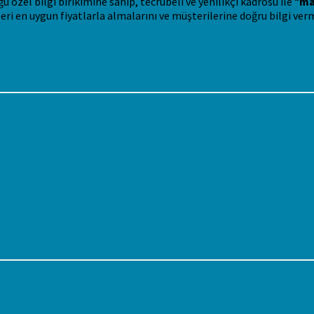
özel bilgi birikimine sahip, tecrübeli ve yenilikçi kadrosu ile “
ma
eri en uygun fiyatlarla almalarını ve müşterilerine doğru bilgi ver