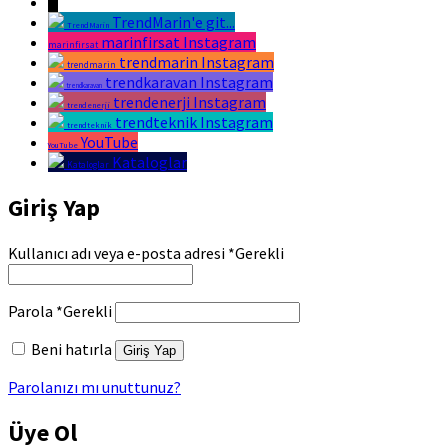
↓
TrendMarin'e git...
TrendMarin
marinfirsat Instagram
marinfirsat
trendmarin Instagram
trendmarin
trendkaravan Instagram
trendkaravan
trendenerji Instagram
trendenerji
trendteknik Instagram
trendteknik
YouTube
YouTube
Kataloglar
Kataloglar
Giriş Yap
Kullanıcı adı veya e-posta adresi
*
Gerekli
Parola
*
Gerekli
Beni hatırla
Giriş Yap
Parolanızı mı unuttunuz?
Üye Ol