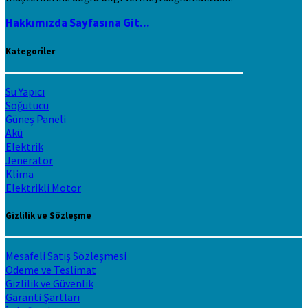
Hakkımızda Sayfasına Git...
Kategoriler
Su Yapıcı
Soğutucu
Güneş Paneli
Akü
Elektrik
Jeneratör
Klima
Elektrikli Motor
Gizlilik ve Sözleşme
Mesafeli Satış Sözleşmesi
Ödeme ve Teslimat
Gizlilik ve Güvenlik
Garanti Şartları