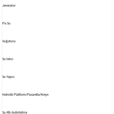
Jenerator
Pis Su
Soğutucu
Su Isıtıcı
Su Yapıcı
Hidrolik Platform/Pasarella/Kreyn
Su Altı Aydınlatma