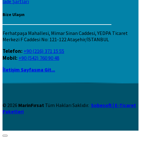
İade Şartları
Bize Ulaşın
Ferhatpaşa Mahallesi, Mimar Sinan Caddesi, YEDPA Ticaret
Merkezi F Caddesi No: 121-122 Ataşehir/İSTANBUL
Telefon:
+90 (216) 371 15 55
Mobil:
+90 (542) 760 90 48
İletişim Sayfasına Git...
© 2026
MarinFırsat
Tüm Hakları Saklıdır.
Sobesoft | E-Ticaret
Paketleri