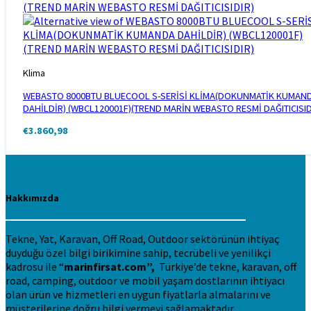
Klima
WEBASTO 8000BTU BLUECOOL S-SERİSİ KLİMA(DOKUNMATİK KUMAN
DAHİLDİR) (WBCL120001F)(TREND MARİN WEBASTO RESMİ DAĞITICISID
€
3.860,98
Hakkımızda
Tekne, Yat, Karavan, Off Road, Outdoor sektörünün ihtiyaç
duyduğu özel bilgi birikimine sahip, tecrübeli ve yenilikçi
kadrosu ile “
marinfirsat.com”,
Türkiye’de tekne, karavan, off
road, camping, outdoor ve mobil yaşam dostlarının ihtiyacı
olan ürün ve hizmetleri en uygun fiyatlarla almalarını ve
müşterilerine doğru bilgi vermeyi sağlamaktadır.