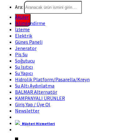
Ara:
Aküler
İklimlendirme
İzleme
Elektrik
Güneş Paneli
Jenerator
Pis Su
Soğutucu
Su Isıtıcı
Su Yapıcı
Hidrolik Platform/Pasarella/Kreyn
Su Altı Aydınlatma
BALMAR Alternatör
KAMPANYALI ÜRÜNLER
Giriş Yap / Üye Ol
Newsletter
Müşteri Hizmetleri
Marin Fırsat Bir Trend Marin Markasıdır