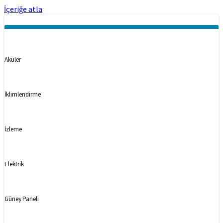
İçeriğe atla
Kategoriler
Aküler
İklimlendirme
İzleme
Elektrik
Güneş Paneli