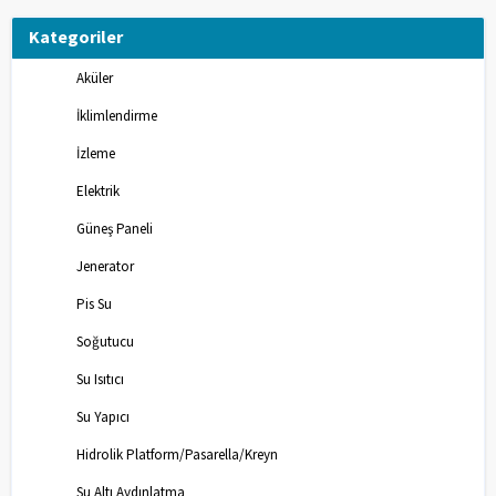
Kategoriler
Aküler
İklimlendirme
İzleme
Elektrik
Güneş Paneli
Jenerator
Pis Su
Soğutucu
Su Isıtıcı
Su Yapıcı
Hidrolik Platform/Pasarella/Kreyn
Su Altı Aydınlatma