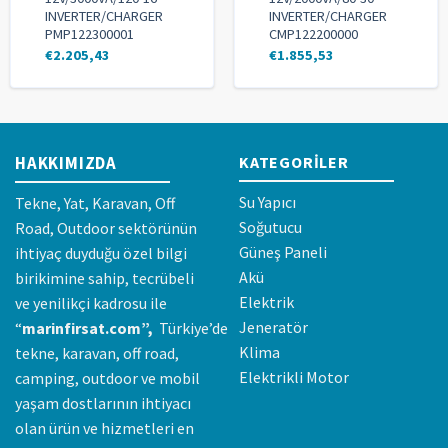
INVERTER/CHARGER
INVERTER/CHARGER
PMP122300001
CMP122200000
€
2.205,43
€
1.855,53
HAKKIMIZDA
KATEGORILER
Su Yapıcı
Tekne, Yat, Karavan, Off
Soğutucu
Road, Outdoor sektörünün
Güneş Paneli
ihtiyaç duyduğu özel bilgi
Akü
birikimine sahip, tecrübeli
Elektrik
ve yenilikçi kadrosu ile
Jeneratör
“
marinfirsat.com”,
Türkiye’de
Klima
tekne, karavan, off road,
Elektrikli Motor
camping, outdoor ve mobil
yaşam dostlarının ihtiyacı
olan ürün ve hizmetleri en