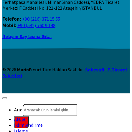
Ferhatpaşa Mahallesi, Mimar Sinan Caddesi, YEDPA Ticaret
Merkezi F Caddesi No: 121-122 Ataşehir/İSTANBUL
Telefon:
+90 (216) 371 15 55
Mobil:
+90 (542) 760 90 48
İletişim Sayfasına Git...
© 2026
MarinFırsat
Tüm Hakları Saklıdır.
Sobesoft | E-Ticaret
Paketleri
Ara:
Aküler
İklimlendirme
İzleme