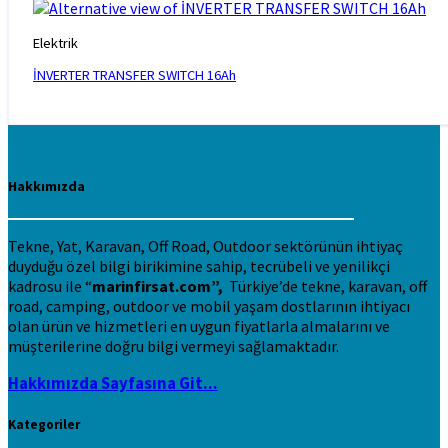
Elektrik
İNVERTER TRANSFER SWITCH 16Ah
Hakkımızda
Tekne, Yat, Karavan, Off Road, Outdoor sektörünün ihtiyaç
duyduğu özel bilgi birikimine sahip, tecrübeli ve yenilikçi
kadrosu ile “
marinfirsat.com”,
Türkiye’de tekne, karavan, off
road, camping, outdoor ve mobil yaşam dostlarının ihtiyacı
olan ürün ve hizmetleri en uygun fiyatlarla almalarını ve
müşterilerine doğru bilgi vermeyi sağlamaktadır.
Hakkımızda Sayfasına Git...
Kategoriler