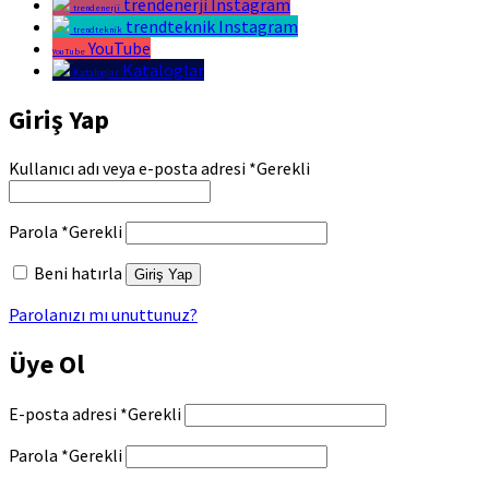
trendenerji Instagram
trendenerji
trendteknik Instagram
trendteknik
YouTube
YouTube
Kataloglar
Kataloglar
Giriş Yap
Kullanıcı adı veya e-posta adresi
*
Gerekli
Parola
*
Gerekli
Beni hatırla
Giriş Yap
Parolanızı mı unuttunuz?
Üye Ol
E-posta adresi
*
Gerekli
Parola
*
Gerekli