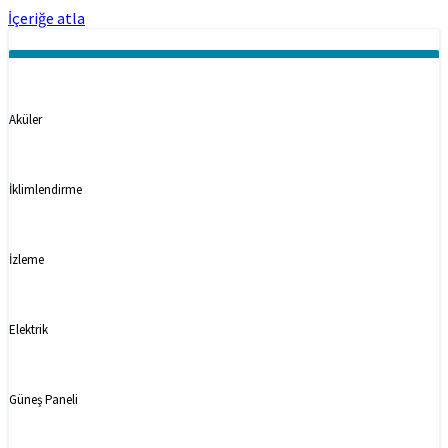
İçeriğe atla
Kategoriler
Aküler
İklimlendirme
İzleme
Elektrik
Güneş Paneli