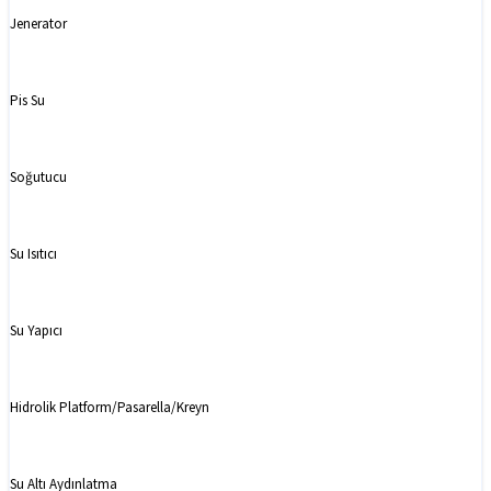
Jenerator
Pis Su
Soğutucu
Su Isıtıcı
Su Yapıcı
Hidrolik Platform/Pasarella/Kreyn
Su Altı Aydınlatma