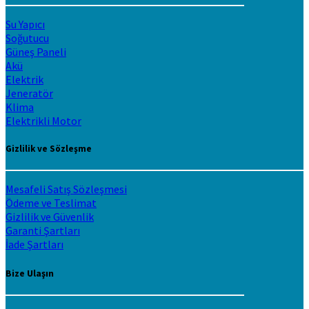
Su Yapıcı
Soğutucu
Güneş Paneli
Akü
Elektrik
Jeneratör
Klima
Elektrikli Motor
Gizlilik ve Sözleşme
Mesafeli Satış Sözleşmesi
Ödeme ve Teslimat
Gizlilik ve Güvenlik
Garanti Şartları
İade Şartları
Bize Ulaşın