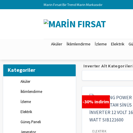
Marin Fırsat Bir Trend Marin Markasıdır
Aküler
İklimlendirme
İzleme
Elektrik
Gü
Inverter Alt Kategoriler
Kategoriler
Aküler
İklimlendirme
-30% indirim
İzleme
Elektrik
Güneş Paneli
ELEKTRIK
Jenerator