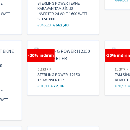
NE
STERLING POWER TEKNE
KARAVAN TAM SİNÜS
0 WATT
İNVERTER 24 VOLT 1600 WATT
SIB241600
€
946,29
€
662,40
-20% indirim
-10% indiri
ELEKTRIK
ELEKTRIK
STERLING POWER I12150
TAM SİN
150W INVERTER
REMOTE 
€
91,08
€
72,86
€
70,97
NE
 WATT