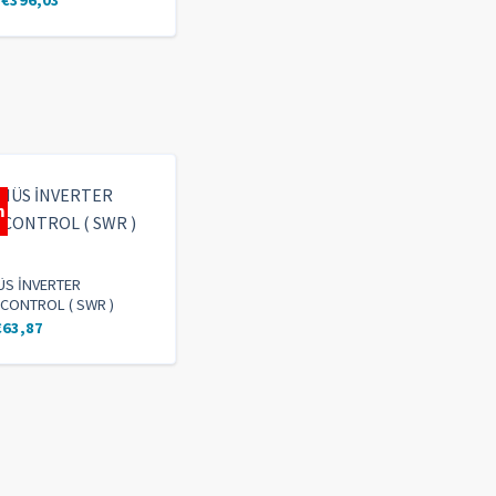
m
ÜS İNVERTER
CONTROL ( SWR )
€
63,87