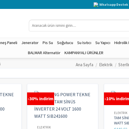
Whatsapp Destek 
neş Paneli
Jenerator
Pis Su
Soğutucu
Su Isıtıcı
Su Yapıcı
Hidrolik
BALMAR Alternatör
KAMPANYALI ÜRÜNLER
i
Ana Sayfa
/
Elektrik
/
Sterl
-30% indirim
-10% indiri
ELEKTRIK
TAM SİN
WATT SI
ELEKTRIK
€
440,03