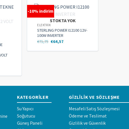
-10% indirim
STOKTA YOK
ELEKTRIK
STERLING POWER I12100 12V-
100W INVERTER
€
71,75
€
64,57
NE
VOLT
KATEGORILER
GIZLILIK VE SÖZLEŞME
Su Yapıcı
Mesafeli Satış Sözleşmesi
Soğutucu
Ödeme ve Teslimat
mine
Güneş Paneli
Gizlilik ve Güvenlik