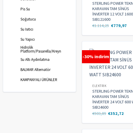
STERLING POWER TEK
KARAVAN TAM SİNÜS
Pis Su
İNVERTER 12 VOLT 160
Soğutucu
SIB121600
€
1.114,25
€
779,97
Su Isıtıcı
Su Yapıcı
Hidrolik
Platform/Pasarella/Kreyn
-30% indirim
Su Altı Aydınlatma
BALMAR Alternatör
KAMPANYALI ÜRÜNLER
ELEKTRIK
STERLING POWER TEK
KARAVAN TAM SİNÜS
İNVERTER 24 VOLT 600
SIB24600
€
503,89
€
352,72