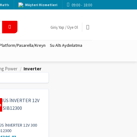
09:00 - 18:00
Hattı
Müşteri Hizmetleri
Giriş Yap / Üye Ol
 Platform/Pasarella/Kreyn
Su Altı Aydınlatma
Ing Power
/
Inverter
m
ÜS İNVERTER 12V 300
B12300
€
396,03