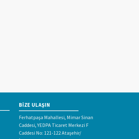
BIZE ULAŞIN
Ferhatpaşa Mahallesi, Mimar Sinan
Caddesi, YEDPA Ticaret Merkezi F
Caddesi No: 121-122 Ataşehir/