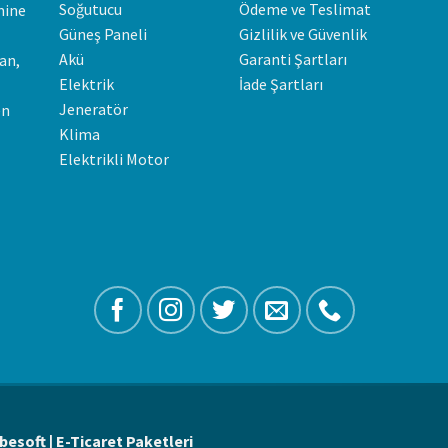
Soğutucu
Ödeme ve Teslimat
mine
Güneş Paneli
Gizlilik ve Güvenlik
Akü
Garanti Şartları
an,
Elektrik
İade Şartları
Jeneratör
en
Klima
Elektrikli Motor
besoft | E-Ticaret Paketleri