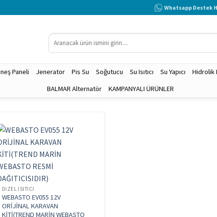
Whatsapp Destek H
Ara:
neş Paneli
Jenerator
Pis Su
Soğutucu
Su Isıtıcı
Su Yapıcı
Hidrolik
BALMAR Alternatör
KAMPANYALI ÜRÜNLER
DIZEL ISITICI
WEBASTO EV055 12V
ORİJİNAL KARAVAN
KİTİ(TREND MARİN WEBASTO