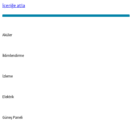
İçeriğe atla
Kategoriler
Aküler
İklimlendirme
İzleme
Elektrik
Güneş Paneli