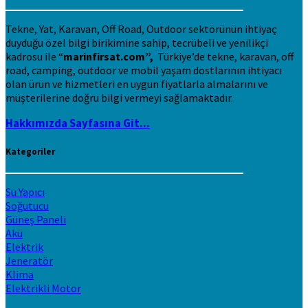
Tekne, Yat, Karavan, Off Road, Outdoor sektörünün ihtiyaç
duyduğu özel bilgi birikimine sahip, tecrübeli ve yenilikçi
kadrosu ile “
marinfirsat.com”,
Türkiye’de tekne, karavan, off
road, camping, outdoor ve mobil yaşam dostlarının ihtiyacı
olan ürün ve hizmetleri en uygun fiyatlarla almalarını ve
müşterilerine doğru bilgi vermeyi sağlamaktadır.
Hakkımızda Sayfasına Git...
Kategoriler
Su Yapıcı
Soğutucu
Güneş Paneli
Akü
Elektrik
Jeneratör
Klima
Elektrikli Motor