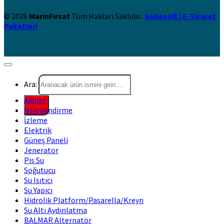
© 2026
MarinFırsat
Tüm Hakları Saklıdır.
Sobesoft | E-Ticaret
Paketleri
Ara:
Aküler
İklimlendirme
İzleme
Elektrik
Güneş Paneli
Jenerator
Pis Su
Soğutucu
Su Isıtıcı
Su Yapıcı
Hidrolik Platform/Pasarella/Kreyn
Su Altı Aydınlatma
BALMAR Alternatör