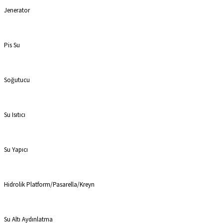
Jenerator
Pis Su
Soğutucu
Su Isıtıcı
Su Yapıcı
Hidrolik Platform/Pasarella/Kreyn
Su Altı Aydınlatma