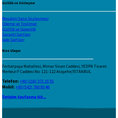
Gizlilik ve Sözleşme
Mesafeli Satış Sözleşmesi
Ödeme ve Teslimat
Gizlilik ve Güvenlik
Garanti Şartları
İade Şartları
Bize Ulaşın
Ferhatpaşa Mahallesi, Mimar Sinan Caddesi, YEDPA Ticaret
Merkezi F Caddesi No: 121-122 Ataşehir/İSTANBUL
Telefon:
+90 (216) 371 15 55
Mobil:
+90 (542) 760 90 48
İletişim Sayfasına Git...