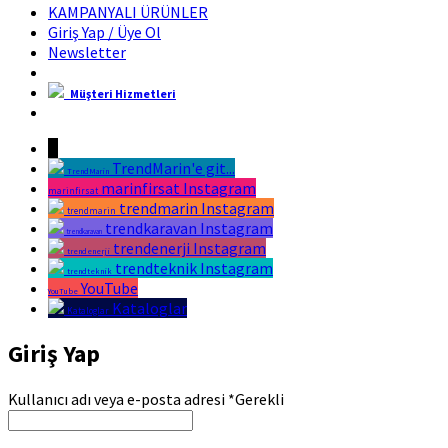
KAMPANYALI ÜRÜNLER
Giriş Yap / Üye Ol
Newsletter
Müşteri Hizmetleri
Marin Fırsat Bir Trend Marin Markasıdır
↓
TrendMarin'e git...
TrendMarin
marinfirsat Instagram
marinfirsat
trendmarin Instagram
trendmarin
trendkaravan Instagram
trendkaravan
trendenerji Instagram
trendenerji
trendteknik Instagram
trendteknik
YouTube
YouTube
Kataloglar
Kataloglar
Giriş Yap
Kullanıcı adı veya e-posta adresi
*
Gerekli