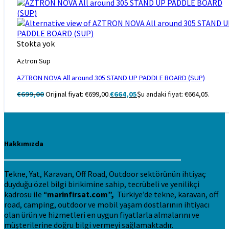
Stokta yok
Aztron Sup
AZTRON NOVA All around 305 STAND UP PADDLE BOARD (SUP)
€
699,00
Orijinal fiyat: €699,00.
€
664,05
Şu andaki fiyat: €664,05.
Hakkımızda
Tekne, Yat, Karavan, Off Road, Outdoor sektörünün ihtiyaç
duyduğu özel bilgi birikimine sahip, tecrübeli ve yenilikçi
kadrosu ile “
marinfirsat.com”,
Türkiye’de tekne, karavan, off
road, camping, outdoor ve mobil yaşam dostlarının ihtiyacı
olan ürün ve hizmetleri en uygun fiyatlarla almalarını ve
müşterilerine doğru bilgi vermeyi sağlamaktadır.