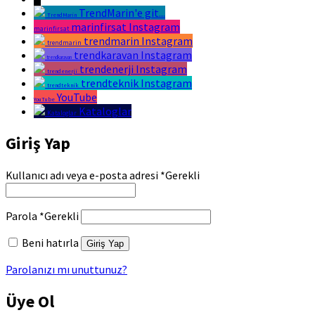
TrendMarin'e git...
TrendMarin
marinfirsat Instagram
marinfirsat
trendmarin Instagram
trendmarin
trendkaravan Instagram
trendkaravan
trendenerji Instagram
trendenerji
trendteknik Instagram
trendteknik
YouTube
YouTube
Kataloglar
Kataloglar
Giriş Yap
Kullanıcı adı veya e-posta adresi
*
Gerekli
Parola
*
Gerekli
Beni hatırla
Giriş Yap
Parolanızı mı unuttunuz?
Üye Ol