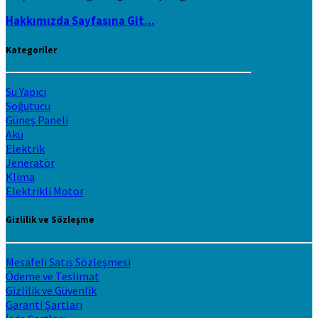
Hakkımızda Sayfasına Git...
Kategoriler
Su Yapıcı
Soğutucu
Güneş Paneli
Akü
Elektrik
Jeneratör
Klima
Elektrikli Motor
Gizlilik ve Sözleşme
Mesafeli Satış Sözleşmesi
Ödeme ve Teslimat
Gizlilik ve Güvenlik
Garanti Şartları