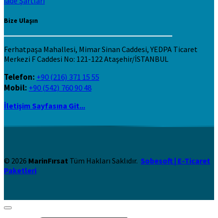
İade Şartları
Bize Ulaşın
Ferhatpaşa Mahallesi, Mimar Sinan Caddesi, YEDPA Ticaret
Merkezi F Caddesi No: 121-122 Ataşehir/İSTANBUL
Telefon:
+90 (216) 371 15 55
Mobil:
+90 (542) 760 90 48
İletişim Sayfasına Git...
© 2026
MarinFırsat
Tüm Hakları Saklıdır.
Sobesoft | E-Ticaret
Paketleri