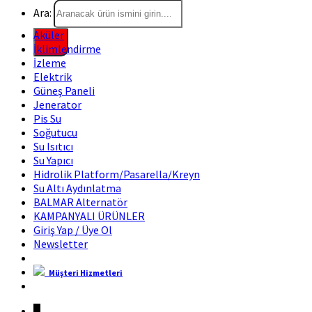
Ara:
Aküler
İklimlendirme
İzleme
Elektrik
Güneş Paneli
Jenerator
Pis Su
Soğutucu
Su Isıtıcı
Su Yapıcı
Hidrolik Platform/Pasarella/Kreyn
Su Altı Aydınlatma
BALMAR Alternatör
KAMPANYALI ÜRÜNLER
Giriş Yap / Üye Ol
Newsletter
Müşteri Hizmetleri
Marin Fırsat Bir Trend Marin Markasıdır
↓