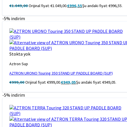
€
1.049,00
Orijinal fiyat: €1.049,00.
€
996,55
Şu andaki fiyat: €996,55.
-5% indirim
Stokta yok
Aztron Sup
AZTRON URONO Touring 350 STAND UP PADDLE BOARD (SUP)
€
999,00
Orijinal fiyat: €999,00.
€
949,05
Şu andaki fiyat: €949,05.
-5% indirim