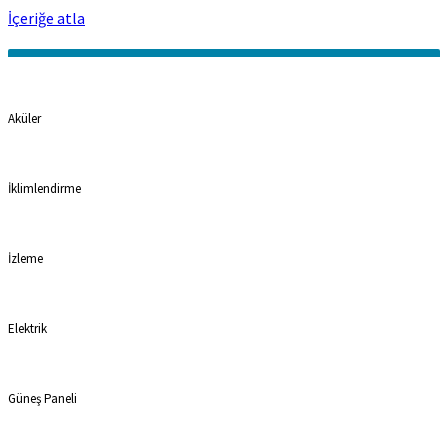
İçeriğe atla
Kategoriler
Aküler
İklimlendirme
İzleme
Elektrik
Güneş Paneli