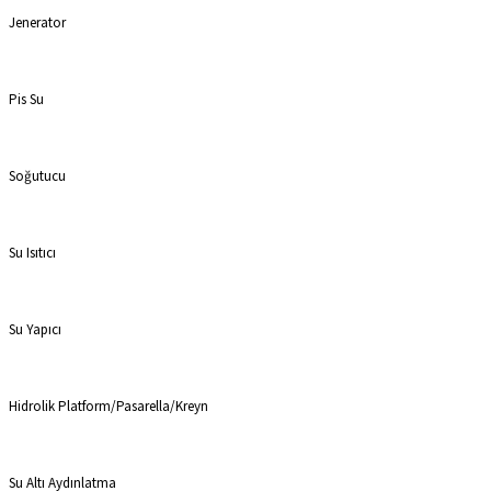
Jenerator
Pis Su
Soğutucu
Su Isıtıcı
Su Yapıcı
Hidrolik Platform/Pasarella/Kreyn
Su Altı Aydınlatma