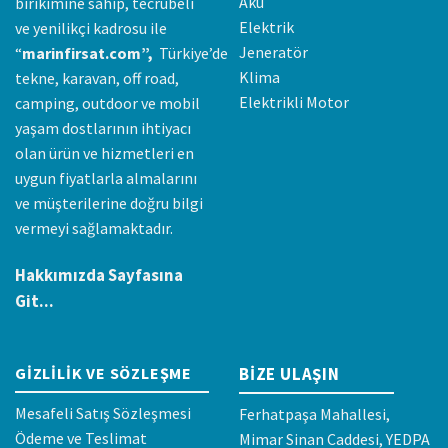
Akü
birikimine sahip, tecrübeli
Elektrik
ve yenilikçi kadrosu ile
Jeneratör
“
marinfirsat.com”,
Türkiye’de
Klima
tekne, karavan, off road,
Elektrikli Motor
camping, outdoor ve mobil
yaşam dostlarının ihtiyacı
olan ürün ve hizmetleri en
uygun fiyatlarla almalarını
ve müşterilerine doğru bilgi
vermeyi sağlamaktadır.
Hakkımızda Sayfasına
Git...
GIZLILIK VE SÖZLEŞME
BIZE ULAŞIN
Mesafeli Satış Sözleşmesi
Ferhatpaşa Mahallesi,
Ödeme ve Teslimat
Mimar Sinan Caddesi, YEDPA