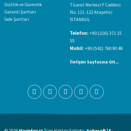
Gizlilik ve Güvenlik
Ticaret Merkezi F Caddesi
Garanti Şartları
No: 121-122 Ataşehir/
İade Şartları
İSTANBUL
Telefon:
+90 (216) 371 15
55
Mobil:
+90 (542) 760 90 48
İletişim Sayfasına Git...
© 2026
MarinFırsat
Tüm Hakları Saklıdır.
Sobesoft | E-