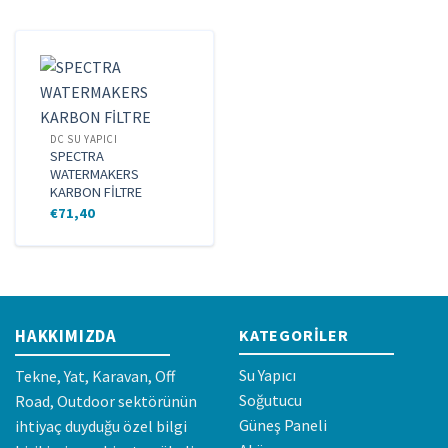
İçeriğe
atla
DC SU YAPICI
SPECTRA
WATERMAKERS
KARBON FİLTRE
€
71,40
HAKKIMIZDA
KATEGORILER
Su Yapıcı
Tekne, Yat, Karavan, Off
Soğutucu
Road, Outdoor sektörünün
Güneş Paneli
ihtiyaç duyduğu özel bilgi