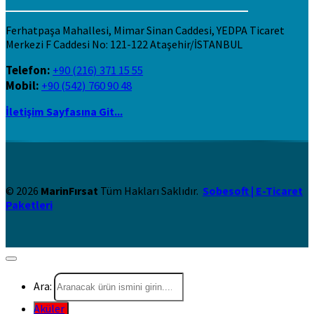
Ferhatpaşa Mahallesi, Mimar Sinan Caddesi, YEDPA Ticaret
Merkezi F Caddesi No: 121-122 Ataşehir/İSTANBUL
Telefon:
+90 (216) 371 15 55
Mobil:
+90 (542) 760 90 48
İletişim Sayfasına Git...
© 2026
MarinFırsat
Tüm Hakları Saklıdır.
Sobesoft | E-Ticaret
Paketleri
Ara:
Aküler