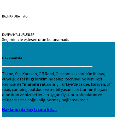
BALMAR Alternatör
KAMPANYALI ÜRÜNLER
Seçiminizle eşleşen ürün bulunamadı.
Hakkımızda
Tekne, Yat, Karavan, Off Road, Outdoor sektörünün ihtiyaç
duyduğu özel bilgi birikimine sahip, tecrübeli ve yenilikçi
kadrosu ile “
marinfirsat.com”,
Türkiye’de tekne, karavan, off
road, camping, outdoor ve mobil yaşam dostlarının ihtiyacı
olan ürün ve hizmetleri en uygun fiyatlarla almalarını ve
müşterilerine doğru bilgi vermeyi sağlamaktadır.
Hakkımızda Sayfasına Git...