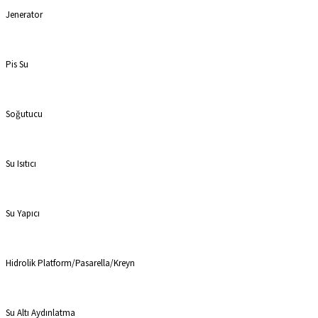
Jenerator
Pis Su
Soğutucu
Su Isıtıcı
Su Yapıcı
Hidrolik Platform/Pasarella/Kreyn
Su Altı Aydınlatma