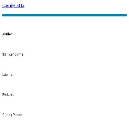
İçeriğe atla
Kategoriler
Aküler
İklimlendirme
İzleme
Elektrik
Güneş Paneli