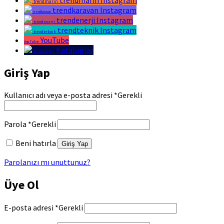
trendmarin
trendkaravan Instagram
trendkaravan
trendenerji Instagram
trendenerji
trendteknik Instagram
trendteknik
YouTube
YouTube
Kataloglar
Kataloglar
Giriş Yap
Kullanıcı adı veya e-posta adresi
*
Gerekli
Parola
*
Gerekli
Beni hatırla
Giriş Yap
Parolanızı mı unuttunuz?
Üye Ol
E-posta adresi
*
Gerekli