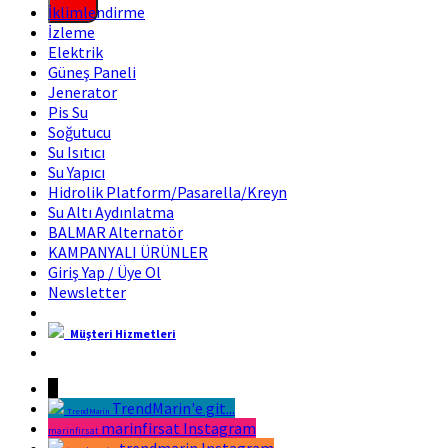
İklimlendirme
İzleme
Elektrik
Güneş Paneli
Jenerator
Pis Su
Soğutucu
Su Isıtıcı
Su Yapıcı
Hidrolik Platform/Pasarella/Kreyn
Su Altı Aydınlatma
BALMAR Alternatör
KAMPANYALI ÜRÜNLER
Giriş Yap / Üye Ol
Newsletter
Müşteri Hizmetleri
Marin Fırsat Bir Trend Marin Markasıdır
↓
TrendMarin'e git...
TrendMarin
marinfirsat Instagram
marinfirsat
trendmarin Instagram