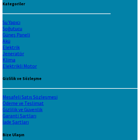
Kategoriler
Su Yapıcı
Soğutucu
Güneş Paneli
Akü
Elektrik
Jeneratör
Klima
Elektrikli Motor
Gizlilik ve Sözleşme
Mesafeli Satış Sözleşmesi
Ödeme ve Teslimat
Gizlilik ve Güvenlik
Garanti Şartları
İade Şartları
Bize Ulaşın