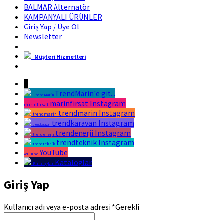
BALMAR Alternatör
KAMPANYALI ÜRÜNLER
Giriş Yap / Üye Ol
Newsletter
Müşteri Hizmetleri
Marin Fırsat Bir Trend Marin Markasıdır
↓
TrendMarin'e git...
TrendMarin
marinfirsat Instagram
marinfirsat
trendmarin Instagram
trendmarin
trendkaravan Instagram
trendkaravan
trendenerji Instagram
trendenerji
trendteknik Instagram
trendteknik
YouTube
YouTube
Kataloglar
Kataloglar
Giriş Yap
Kullanıcı adı veya e-posta adresi
*
Gerekli