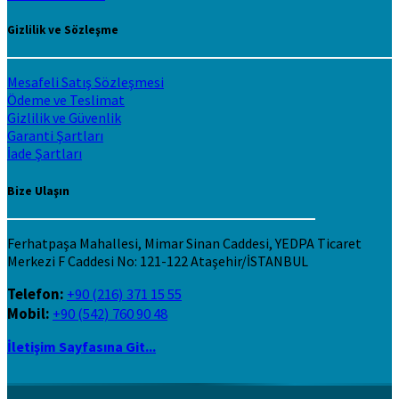
Gizlilik ve Sözleşme
Mesafeli Satış Sözleşmesi
Ödeme ve Teslimat
Gizlilik ve Güvenlik
Garanti Şartları
İade Şartları
Bize Ulaşın
Ferhatpaşa Mahallesi, Mimar Sinan Caddesi, YEDPA Ticaret
Merkezi F Caddesi No: 121-122 Ataşehir/İSTANBUL
Telefon:
+90 (216) 371 15 55
Mobil:
+90 (542) 760 90 48
İletişim Sayfasına Git...