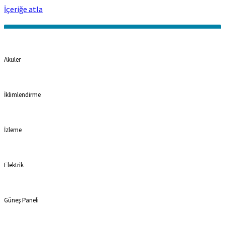
İçeriğe atla
Kategoriler
Aküler
İklimlendirme
İzleme
Elektrik
Güneş Paneli