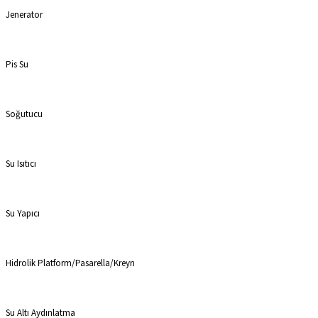
Jenerator
Pis Su
Soğutucu
Su Isıtıcı
Su Yapıcı
Hidrolik Platform/Pasarella/Kreyn
Su Altı Aydınlatma