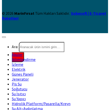
© 2026
MarinFırsat
Tüm Hakları Saklıdır.
Sobesoft | E-Ticaret
Paketleri
Ara:
Aküler
İklimlendirme
İzleme
Elektrik
Güneş Paneli
Jenerator
Pis Su
Soğutucu
Su Isıtıcı
Su Yapıcı
Hidrolik Platform/Pasarella/Kreyn
Su Altı Aydınlatma