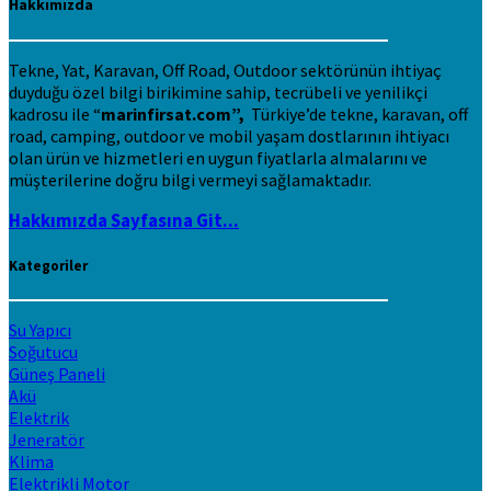
Hakkımızda
Tekne, Yat, Karavan, Off Road, Outdoor sektörünün ihtiyaç
duyduğu özel bilgi birikimine sahip, tecrübeli ve yenilikçi
kadrosu ile “
marinfirsat.com”,
Türkiye’de tekne, karavan, off
road, camping, outdoor ve mobil yaşam dostlarının ihtiyacı
olan ürün ve hizmetleri en uygun fiyatlarla almalarını ve
müşterilerine doğru bilgi vermeyi sağlamaktadır.
Hakkımızda Sayfasına Git...
Kategoriler
Su Yapıcı
Soğutucu
Güneş Paneli
Akü
Elektrik
Jeneratör
Klima
Elektrikli Motor