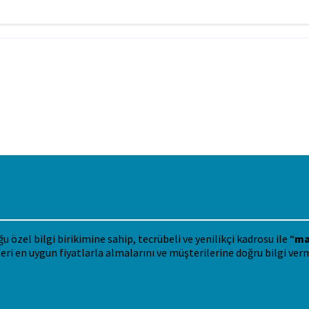
özel bilgi birikimine sahip, tecrübeli ve yenilikçi kadrosu ile “
ma
eri en uygun fiyatlarla almalarını ve müşterilerine doğru bilgi ver