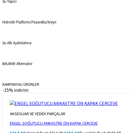
Su Yapıcı
Hidrolik Platform/Pasarella/Kreyn
Su Altı Aydınlatma
BALMAR Alternatör
KAMPANYALI ÜRÜNLER
-15% indirim
AKSESUAR VE YEDEK PARÇALAR
ENGEL SOĞUTUCU ANKASTRE ÖN KAPAK ÇERÇEVE
€
214,80
Orijinal fiyat: €214,80.
€
182,58
Şu andaki fiyat: €182,58.