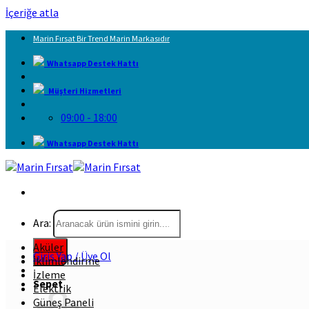
İçeriğe atla
Marin Fırsat Bir Trend Marin Markasıdır
Whatsapp Destek Hattı
Müşteri Hizmetleri
09:00 - 18:00
Whatsapp Destek Hattı
Ara:
Aküler
Giriş Yap / Üye Ol
İklimlendirme
İzleme
Sepet
Elektrik
Güneş Paneli