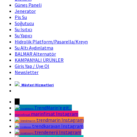
Güneş Paneli
Jenerator
Pis Su
Soğutucu
Su Isıtıcı
Su Yapıcı
Hidrolik Platform/Pasarella/Kreyn
Su Altı Aydınlatma
BALMAR Alternatör
KAMPANYALI ÜRÜNLER
Giriş Yap / Üye Ol
Newsletter
Müşteri Hizmetleri
Marin Fırsat Bir Trend Marin Markasıdır
→
TrendMarin'e git...
TrendMarin
marinfirsat Instagram
marinfirsat
trendmarin Instagram
trendmarin
trendkaravan Instagram
trendkaravan
trendenerji Instagram
trendenerji