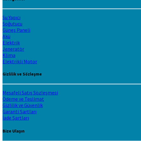
Su Yapıcı
Soğutucu
Güneş Paneli
Akü
Elektrik
Jeneratör
Klima
Elektrikli Motor
Gizlilik ve Sözleşme
Mesafeli Satış Sözleşmesi
Ödeme ve Teslimat
Gizlilik ve Güvenlik
Garanti Şartları
İade Şartları
Bize Ulaşın