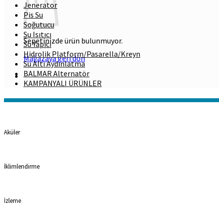
Jenerator
Pis Su
Soğutucu
Su Isıtıcı
Sepetinizde ürün bulunmuyor.
Su Yapıcı
Hidrolik Platform/Pasarella/Kreyn
Mağazaya geri dön
Su Altı Aydınlatma
BALMAR Alternatör
KAMPANYALI ÜRÜNLER
Kategoriler
Aküler
İklimlendirme
İzleme