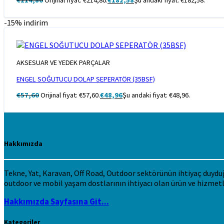
-15% indirim
AKSESUAR VE YEDEK PARÇALAR
ENGEL SOĞUTUCU DOLAP SEPERATÖR (35BSF)
€
57,60
Orijinal fiyat: €57,60.
€
48,96
Şu andaki fiyat: €48,96.
Hakkımızda
Tekne, Yat, Karavan, Off Road, Outdoor sektörünün ihtiyaç duyduğu 
outdoor ve mobil yaşam dostlarının ihtiyacı olan ürün ve hizmetl
Hakkımızda Sayfasına Git...
Kategoriler