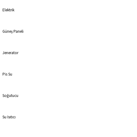
Elektrik
Güneş Paneli
Jenerator
Pis Su
Soğutucu
Su Isıtıcı