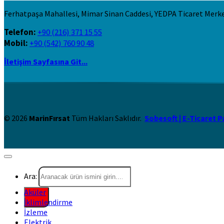
Ferhatpaşa Mahallesi, Mimar Sinan Caddesi, YEDPA Ticaret Merk
Telefon:
+90 (216) 371 15 55
Mobil:
+90 (542) 760 90 48
İletişim Sayfasına Git...
© 2026
MarinFırsat
Tüm Hakları Saklıdır.
Sobesoft | E-Ticaret P
Ara:
Aküler
İklimlendirme
İzleme
Elektrik