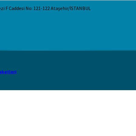
ezi F Caddesi No: 121-122 Ataşehir/İSTANBUL
aketleri