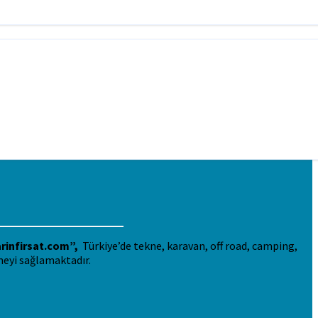
rinfirsat.com”,
Türkiye’de tekne, karavan, off road, camping,
meyi sağlamaktadır.