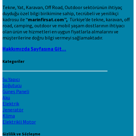
Tekne, Yat, Karavan, Off Road, Outdoor sektörünün ihtiyaç
duyduğu özel bilgi birikimine sahip, tecrübeli ve yenilikçi
kadrosu ile “
marinfirsat.com”,
Türkiye’de tekne, karavan, off
road, camping, outdoor ve mobil yaşam dostlarının ihtiyacı
olan ürün ve hizmetleri en uygun fiyatlarla almalarını ve
müşterilerine doğru bilgi vermeyi sağlamaktadır.
Hakkımızda Sayfasına Git...
Kategoriler
Su Yapıcı
Soğutucu
Güneş Paneli
Akü
Elektrik
Jeneratör
Klima
Elektrikli Motor
Gizlilik ve Sözleşme