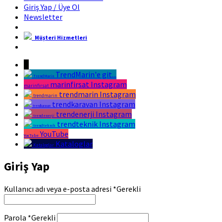
Giriş Yap / Üye Ol
Newsletter
Müşteri Hizmetleri
Marin Fırsat Bir Trend Marin Markasıdır
↓
TrendMarin'e git...
TrendMarin
marinfirsat Instagram
marinfirsat
trendmarin Instagram
trendmarin
trendkaravan Instagram
trendkaravan
trendenerji Instagram
trendenerji
trendteknik Instagram
trendteknik
YouTube
YouTube
Kataloglar
Kataloglar
Giriş Yap
Kullanıcı adı veya e-posta adresi
*
Gerekli
Parola
*
Gerekli