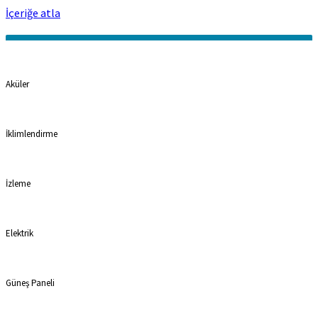
İçeriğe atla
Kategoriler
Aküler
İklimlendirme
İzleme
Elektrik
Güneş Paneli