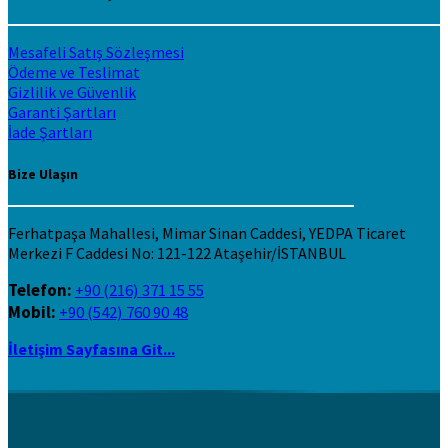
Mesafeli Satış Sözleşmesi
Ödeme ve Teslimat
Gizlilik ve Güvenlik
Garanti Şartları
İade Şartları
Bize Ulaşın
Ferhatpaşa Mahallesi, Mimar Sinan Caddesi, YEDPA Ticaret
Merkezi F Caddesi No: 121-122 Ataşehir/İSTANBUL
Telefon:
+90 (216) 371 15 55
Mobil:
+90 (542) 760 90 48
İletişim Sayfasına Git...