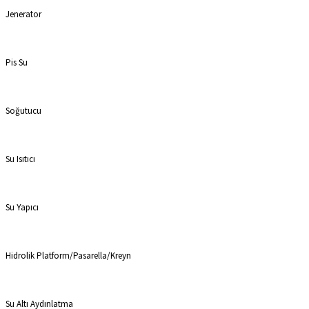
Jenerator
Pis Su
Soğutucu
Su Isıtıcı
Su Yapıcı
Hidrolik Platform/Pasarella/Kreyn
Su Altı Aydınlatma