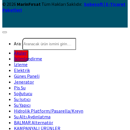
© 2026
MarinFırsat
Tüm Hakları Saklıdır.
Sobesoft | E-Ticaret
Paketleri
Ara:
Aküler
İklimlendirme
İzleme
Elektrik
Güneş Paneli
Jenerator
Pis Su
Soğutucu
Su Isıtıcı
Su Yapıcı
Hidrolik Platform/Pasarella/Kreyn
Su Altı Aydınlatma
BALMAR Alternatör
KAMPANYALI ÜRÜNLER