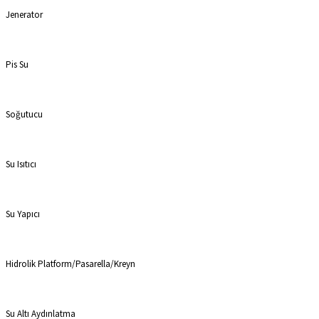
Jenerator
Pis Su
Soğutucu
Su Isıtıcı
Su Yapıcı
Hidrolik Platform/Pasarella/Kreyn
Su Altı Aydınlatma