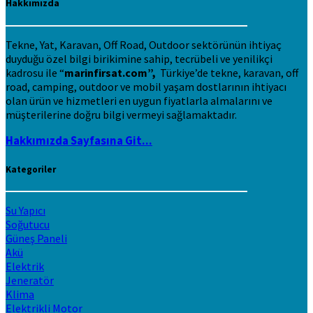
Hakkımızda
Tekne, Yat, Karavan, Off Road, Outdoor sektörünün ihtiyaç
duyduğu özel bilgi birikimine sahip, tecrübeli ve yenilikçi
kadrosu ile “
marinfirsat.com”,
Türkiye’de tekne, karavan, off
road, camping, outdoor ve mobil yaşam dostlarının ihtiyacı
olan ürün ve hizmetleri en uygun fiyatlarla almalarını ve
müşterilerine doğru bilgi vermeyi sağlamaktadır.
Hakkımızda Sayfasına Git...
Kategoriler
Su Yapıcı
Soğutucu
Güneş Paneli
Akü
Elektrik
Jeneratör
Klima
Elektrikli Motor