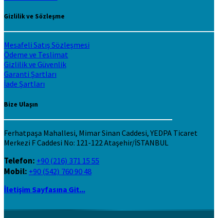
Gizlilik ve Sözleşme
Mesafeli Satış Sözleşmesi
Ödeme ve Teslimat
Gizlilik ve Güvenlik
Garanti Şartları
İade Şartları
Bize Ulaşın
Ferhatpaşa Mahallesi, Mimar Sinan Caddesi, YEDPA Ticaret
Merkezi F Caddesi No: 121-122 Ataşehir/İSTANBUL
Telefon:
+90 (216) 371 15 55
Mobil:
+90 (542) 760 90 48
İletişim Sayfasına Git...