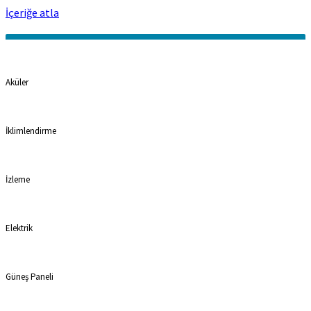
İçeriğe atla
Kategoriler
Aküler
İklimlendirme
İzleme
Elektrik
Güneş Paneli