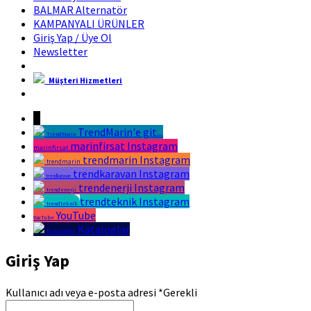
BALMAR Alternatör
KAMPANYALI ÜRÜNLER
Giriş Yap / Üye Ol
Newsletter
Müşteri Hizmetleri
Marin Fırsat Bir Trend Marin Markasıdır
↓
TrendMarin'e git...
TrendMarin
marinfirsat Instagram
marinfirsat
trendmarin Instagram
trendmarin
trendkaravan Instagram
trendkaravan
trendenerji Instagram
trendenerji
trendteknik Instagram
trendteknik
YouTube
YouTube
Kataloglar
Kataloglar
Giriş Yap
Kullanıcı adı veya e-posta adresi
*
Gerekli