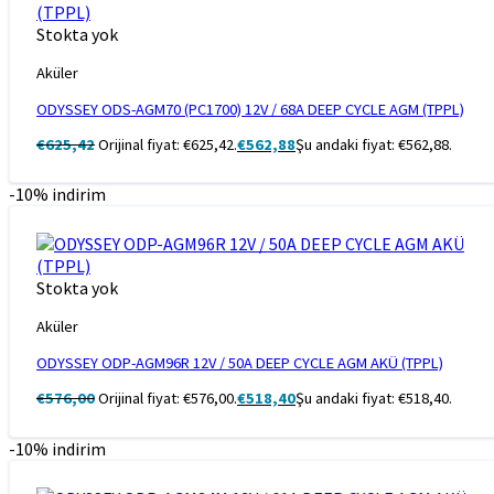
Stokta yok
Aküler
ODYSSEY ODS-AGM70 (PC1700) 12V / 68A DEEP CYCLE AGM (TPPL)
€
625,42
Orijinal fiyat: €625,42.
€
562,88
Şu andaki fiyat: €562,88.
-10% indirim
Stokta yok
Aküler
ODYSSEY ODP-AGM96R 12V / 50A DEEP CYCLE AGM AKÜ (TPPL)
€
576,00
Orijinal fiyat: €576,00.
€
518,40
Şu andaki fiyat: €518,40.
-10% indirim