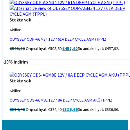
Stokta yok
Aküler
ODYSSEY ODP-AGM34 12V / 61A DEEP CYCLE AGM (TPPL)
€
508,80
Orijinal fiyat: €508,80.
€
457,92
Şu andaki fiyat: €457,92.
-10% indirim
Stokta yok
Aküler
ODYSSEY ODS-AGM8E 12V / 8A DEEP CYCLE AGM AKÜ (TPPL)
€
374,40
Orijinal fiyat: €374,40.
€
336,96
Şu andaki fiyat: €336,96.