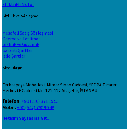
Elektrikli Motor
Gizlilik ve Sözleşme
Mesafeli Satış Sözleşmesi
Ödeme ve Teslimat
Gizlilik ve Güvenlik
Garanti Şartları
İade Şartları
Bize Ulaşın
Ferhatpaşa Mahallesi, Mimar Sinan Caddesi, YEDPA Ticaret
Merkezi F Caddesi No: 121-122 Ataşehir/İSTANBUL
Telefon:
+90 (216) 371 15 55
Mobil:
+90 (542) 760 90 48
İletişim Sayfasına Git...