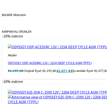
BALMAR Alternatör
KAMPANYALI ÜRÜNLER
-10% indirim
Aküler
ODYSSEY ODP-ACEDINC 12V / 215A DEEP CYCLE AGM (TPPL)
€
1.197,60
Orijinal fiyat: €1.197,60.
€
1.077,84
Şu andaki fiyat: €1.077,8
-10% indirim