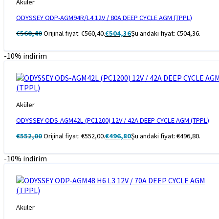
Aküler
ODYSSEY ODP-AGM94R/L4 12V / 80A DEEP CYCLE AGM (TPPL)
€
560,40
Orijinal fiyat: €560,40.
€
504,36
Şu andaki fiyat: €504,36.
-10% indirim
Aküler
ODYSSEY ODS-AGM42L (PC1200) 12V / 42A DEEP CYCLE AGM (TPPL)
€
552,00
Orijinal fiyat: €552,00.
€
496,80
Şu andaki fiyat: €496,80.
-10% indirim
Aküler