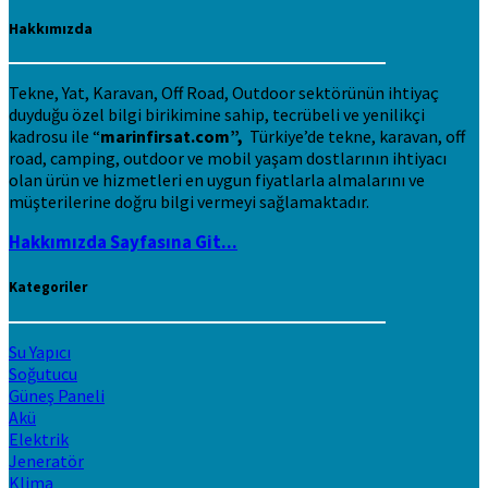
Hakkımızda
Tekne, Yat, Karavan, Off Road, Outdoor sektörünün ihtiyaç
duyduğu özel bilgi birikimine sahip, tecrübeli ve yenilikçi
kadrosu ile “
marinfirsat.com”,
Türkiye’de tekne, karavan, off
road, camping, outdoor ve mobil yaşam dostlarının ihtiyacı
olan ürün ve hizmetleri en uygun fiyatlarla almalarını ve
müşterilerine doğru bilgi vermeyi sağlamaktadır.
Hakkımızda Sayfasına Git...
Kategoriler
Su Yapıcı
Soğutucu
Güneş Paneli
Akü
Elektrik
Jeneratör
Klima