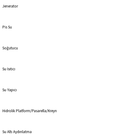
Jenerator
Pis Su
Soğutucu
Su Isıtıcı
Su Yapıcı
Hidrolik Platform/Pasarella/Kreyn
Su Altı Aydınlatma