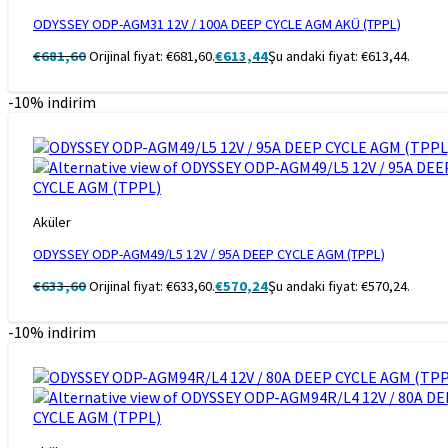
ODYSSEY ODP-AGM31 12V / 100A DEEP CYCLE AGM AKÜ (TPPL)
€
681,60
Orijinal fiyat: €681,60.
€
613,44
Şu andaki fiyat: €613,44.
-10% indirim
Aküler
ODYSSEY ODP-AGM49/L5 12V / 95A DEEP CYCLE AGM (TPPL)
€
633,60
Orijinal fiyat: €633,60.
€
570,24
Şu andaki fiyat: €570,24.
-10% indirim