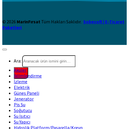
© 2026
MarinFırsat
Tüm Hakları Saklıdır.
Sobesoft | E-Ticaret
Paketleri
Ara:
Aküler
İklimlendirme
İzleme
Elektrik
Güneş Paneli
Jenerator
Pis Su
Soğutucu
Su Isıtıcı
Su Yapıcı
Hidrolik Platform/Pasarella/Kreyn