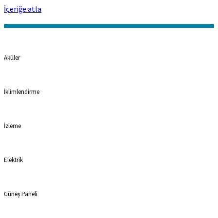
İçeriğe atla
Kategoriler
Aküler
İklimlendirme
İzleme
Elektrik
Güneş Paneli