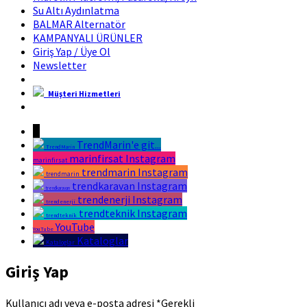
Su Altı Aydınlatma
BALMAR Alternatör
KAMPANYALI ÜRÜNLER
Giriş Yap / Üye Ol
Newsletter
Müşteri Hizmetleri
Marin Fırsat Bir Trend Marin Markasıdır
↓
TrendMarin'e git...
TrendMarin
marinfirsat Instagram
marinfirsat
trendmarin Instagram
trendmarin
trendkaravan Instagram
trendkaravan
trendenerji Instagram
trendenerji
trendteknik Instagram
trendteknik
YouTube
YouTube
Kataloglar
Kataloglar
Giriş Yap
Kullanıcı adı veya e-posta adresi
*
Gerekli