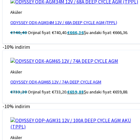
Aküler
ODYSSEY ODX-AGM34M 12V / 68A DEEP CYCLE AGM (TPPL)
€
740,40
Orijinal fiyat: €740,40.
€
666,36
Şu andaki fiyat: €666,36.
-10% indirim
Aküler
ODYSSEY ODX-AGM65 12V / 74A DEEP CYCLE AGM
€
733,20
Orijinal fiyat: €733,20.
€
659,88
Şu andaki fiyat: €659,88.
-10% indirim
Aküler