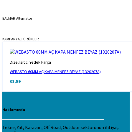
BALMAR Alternatör
KAMPANYALI ÜRÜNLER
Dizel Isıtıcı Yedek Parça
WEBASTO 60MM AÇ KAPA MENFEZ BEYAZ (1320207A)
€
8,59
Hakkımızda
Tekne, Yat, Karavan, Off Road, Outdoor sektörünün ihtiyaç