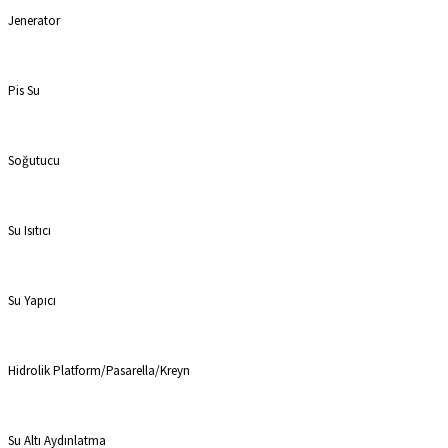
Jenerator
Pis Su
Soğutucu
Su Isıtıcı
Su Yapıcı
Hidrolik Platform/Pasarella/Kreyn
Su Altı Aydınlatma