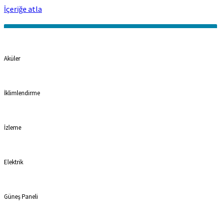
İçeriğe atla
Kategoriler
Aküler
İklimlendirme
İzleme
Elektrik
Güneş Paneli