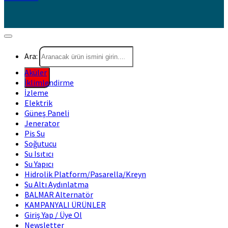
Ara:
Aküler
İklimlendirme
İzleme
Elektrik
Güneş Paneli
Jenerator
Pis Su
Soğutucu
Su Isıtıcı
Su Yapıcı
Hidrolik Platform/Pasarella/Kreyn
Su Altı Aydınlatma
BALMAR Alternatör
KAMPANYALI ÜRÜNLER
Giriş Yap / Üye Ol
Newsletter