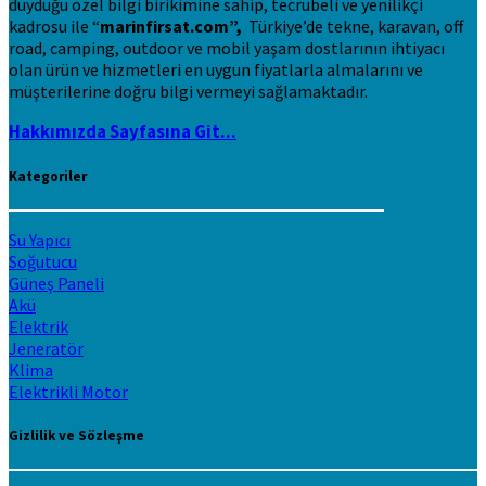
duyduğu özel bilgi birikimine sahip, tecrübeli ve yenilikçi
kadrosu ile “
marinfirsat.com”,
Türkiye’de tekne, karavan, off
road, camping, outdoor ve mobil yaşam dostlarının ihtiyacı
olan ürün ve hizmetleri en uygun fiyatlarla almalarını ve
müşterilerine doğru bilgi vermeyi sağlamaktadır.
Hakkımızda Sayfasına Git...
Kategoriler
Su Yapıcı
Soğutucu
Güneş Paneli
Akü
Elektrik
Jeneratör
Klima
Elektrikli Motor
Gizlilik ve Sözleşme