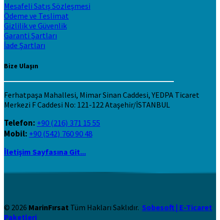
Mesafeli Satış Sözleşmesi
Ödeme ve Teslimat
Gizlilik ve Güvenlik
Garanti Şartları
İade Şartları
Bize Ulaşın
Ferhatpaşa Mahallesi, Mimar Sinan Caddesi, YEDPA Ticaret
Merkezi F Caddesi No: 121-122 Ataşehir/İSTANBUL
Telefon:
+90 (216) 371 15 55
Mobil:
+90 (542) 760 90 48
İletişim Sayfasına Git...
© 2026
MarinFırsat
Tüm Hakları Saklıdır.
Sobesoft | E-Ticaret
Paketleri