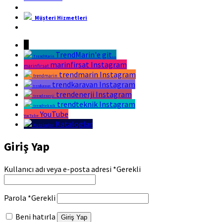
Müşteri Hizmetleri
Marin Fırsat Bir Trend Marin Markasıdır
↓
TrendMarin'e git...
TrendMarin
marinfirsat Instagram
marinfirsat
trendmarin Instagram
trendmarin
trendkaravan Instagram
trendkaravan
trendenerji Instagram
trendenerji
trendteknik Instagram
trendteknik
YouTube
YouTube
Kataloglar
Kataloglar
Giriş Yap
Kullanıcı adı veya e-posta adresi
*
Gerekli
Parola
*
Gerekli
Beni hatırla
Giriş Yap