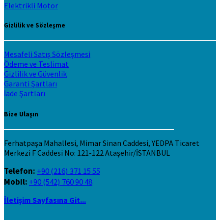
Elektrikli Motor
Gizlilik ve Sözleşme
Mesafeli Satış Sözleşmesi
Ödeme ve Teslimat
Gizlilik ve Güvenlik
Garanti Şartları
İade Şartları
Bize Ulaşın
Ferhatpaşa Mahallesi, Mimar Sinan Caddesi, YEDPA Ticaret
Merkezi F Caddesi No: 121-122 Ataşehir/İSTANBUL
Telefon:
+90 (216) 371 15 55
Mobil:
+90 (542) 760 90 48
İletişim Sayfasına Git...