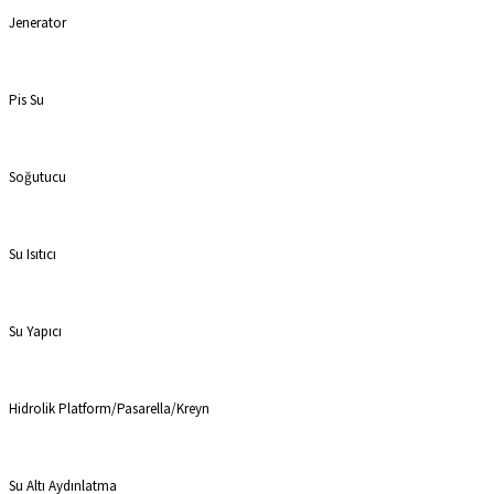
Jenerator
Pis Su
Soğutucu
Su Isıtıcı
Su Yapıcı
Hidrolik Platform/Pasarella/Kreyn
Su Altı Aydınlatma