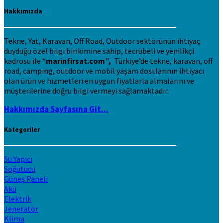
Hakkımızda
Tekne, Yat, Karavan, Off Road, Outdoor sektörünün ihtiyaç
duyduğu özel bilgi birikimine sahip, tecrübeli ve yenilikçi
kadrosu ile “
marinfirsat.com”,
Türkiye’de tekne, karavan, off
road, camping, outdoor ve mobil yaşam dostlarının ihtiyacı
olan ürün ve hizmetleri en uygun fiyatlarla almalarını ve
müşterilerine doğru bilgi vermeyi sağlamaktadır.
Hakkımızda Sayfasına Git...
Kategoriler
Su Yapıcı
Soğutucu
Güneş Paneli
Akü
Elektrik
Jeneratör
Klima