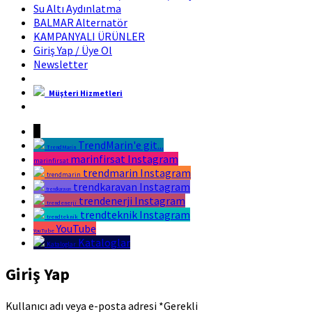
Su Altı Aydınlatma
BALMAR Alternatör
KAMPANYALI ÜRÜNLER
Giriş Yap / Üye Ol
Newsletter
Müşteri Hizmetleri
Marin Fırsat Bir Trend Marin Markasıdır
↓
TrendMarin'e git...
TrendMarin
marinfirsat Instagram
marinfirsat
trendmarin Instagram
trendmarin
trendkaravan Instagram
trendkaravan
trendenerji Instagram
trendenerji
trendteknik Instagram
trendteknik
YouTube
YouTube
Kataloglar
Kataloglar
Giriş Yap
Kullanıcı adı veya e-posta adresi
*
Gerekli