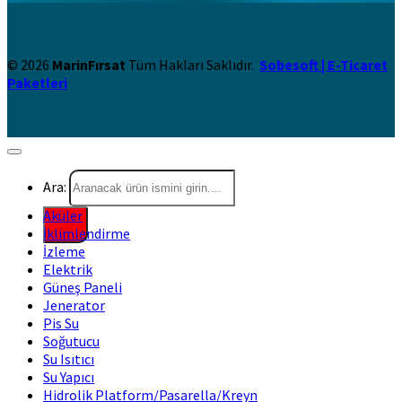
© 2026
MarinFırsat
Tüm Hakları Saklıdır.
Sobesoft | E-Ticaret
Paketleri
Ara:
Aküler
İklimlendirme
İzleme
Elektrik
Güneş Paneli
Jenerator
Pis Su
Soğutucu
Su Isıtıcı
Su Yapıcı
Hidrolik Platform/Pasarella/Kreyn