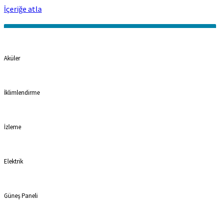
İçeriğe atla
Kategoriler
Aküler
İklimlendirme
İzleme
Elektrik
Güneş Paneli