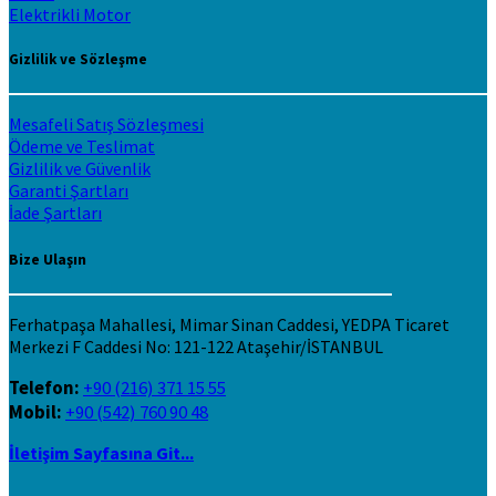
Elektrikli Motor
Gizlilik ve Sözleşme
Mesafeli Satış Sözleşmesi
Ödeme ve Teslimat
Gizlilik ve Güvenlik
Garanti Şartları
İade Şartları
Bize Ulaşın
Ferhatpaşa Mahallesi, Mimar Sinan Caddesi, YEDPA Ticaret
Merkezi F Caddesi No: 121-122 Ataşehir/İSTANBUL
Telefon:
+90 (216) 371 15 55
Mobil:
+90 (542) 760 90 48
İletişim Sayfasına Git...