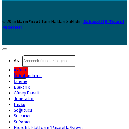
© 2026
MarinFırsat
Tüm Hakları Saklıdır.
Sobesoft | E-Ticaret
Paketleri
Ara:
Aküler
İklimlendirme
İzleme
Elektrik
Güneş Paneli
Jenerator
Pis Su
Soğutucu
Su Isıtıcı
Su Yapıcı
Hidrolik Platform/Pasarella/Kreyn