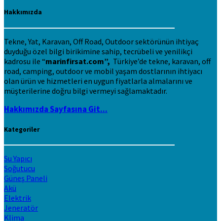
Hakkımızda
Tekne, Yat, Karavan, Off Road, Outdoor sektörünün ihtiyaç
duyduğu özel bilgi birikimine sahip, tecrübeli ve yenilikçi
kadrosu ile “
marinfirsat.com”,
Türkiye’de tekne, karavan, off
road, camping, outdoor ve mobil yaşam dostlarının ihtiyacı
olan ürün ve hizmetleri en uygun fiyatlarla almalarını ve
müşterilerine doğru bilgi vermeyi sağlamaktadır.
Hakkımızda Sayfasına Git...
Kategoriler
Su Yapıcı
Soğutucu
Güneş Paneli
Akü
Elektrik
Jeneratör
Klima