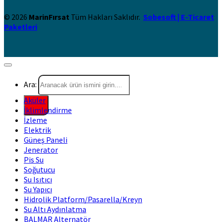
© 2026
MarinFırsat
Tüm Hakları Saklıdır.
Sobesoft | E-Ticaret
Paketleri
Ara:
Aküler
İklimlendirme
İzleme
Elektrik
Güneş Paneli
Jenerator
Pis Su
Soğutucu
Su Isıtıcı
Su Yapıcı
Hidrolik Platform/Pasarella/Kreyn
Su Altı Aydınlatma
BALMAR Alternatör