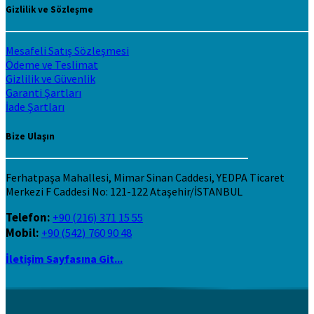
Gizlilik ve Sözleşme
Mesafeli Satış Sözleşmesi
Ödeme ve Teslimat
Gizlilik ve Güvenlik
Garanti Şartları
İade Şartları
Bize Ulaşın
Ferhatpaşa Mahallesi, Mimar Sinan Caddesi, YEDPA Ticaret
Merkezi F Caddesi No: 121-122 Ataşehir/İSTANBUL
Telefon:
+90 (216) 371 15 55
Mobil:
+90 (542) 760 90 48
İletişim Sayfasına Git...