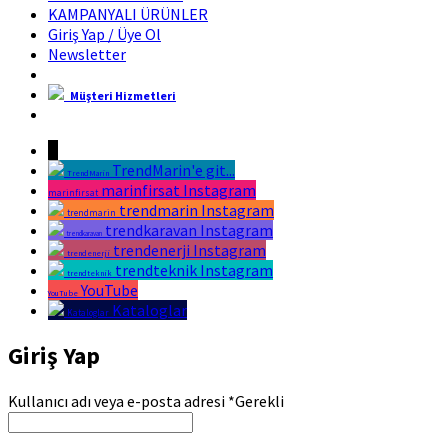
KAMPANYALI ÜRÜNLER
Giriş Yap / Üye Ol
Newsletter
Müşteri Hizmetleri
Marin Fırsat Bir Trend Marin Markasıdır
↓
TrendMarin'e git...
TrendMarin
marinfirsat Instagram
marinfirsat
trendmarin Instagram
trendmarin
trendkaravan Instagram
trendkaravan
trendenerji Instagram
trendenerji
trendteknik Instagram
trendteknik
YouTube
YouTube
Kataloglar
Kataloglar
Giriş Yap
Kullanıcı adı veya e-posta adresi
*
Gerekli