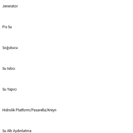
Jenerator
Pis Su
Soğutucu
Su Isıtıcı
Su Yapıcı
Hidrolik Platform/Pasarella/Kreyn
Su Altı Aydınlatma