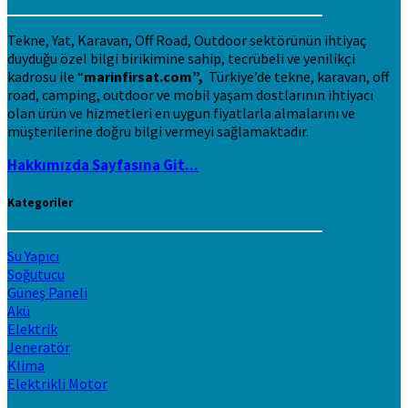
Tekne, Yat, Karavan, Off Road, Outdoor sektörünün ihtiyaç
duyduğu özel bilgi birikimine sahip, tecrübeli ve yenilikçi
kadrosu ile “
marinfirsat.com”,
Türkiye’de tekne, karavan, off
road, camping, outdoor ve mobil yaşam dostlarının ihtiyacı
olan ürün ve hizmetleri en uygun fiyatlarla almalarını ve
müşterilerine doğru bilgi vermeyi sağlamaktadır.
Hakkımızda Sayfasına Git...
Kategoriler
Su Yapıcı
Soğutucu
Güneş Paneli
Akü
Elektrik
Jeneratör
Klima
Elektrikli Motor