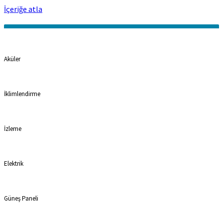
İçeriğe atla
Kategoriler
Aküler
İklimlendirme
İzleme
Elektrik
Güneş Paneli