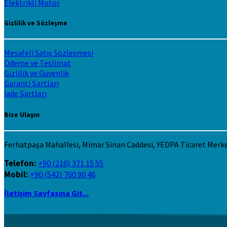
Elektrikli Motor
Gizlilik ve Sözleşme
Mesafeli Satış Sözleşmesi
Ödeme ve Teslimat
Gizlilik ve Güvenlik
Garanti Şartları
İade Şartları
Bize Ulaşın
Ferhatpaşa Mahallesi, Mimar Sinan Caddesi, YEDPA Ticaret Merk
Telefon:
+90 (216) 371 15 55
Mobil:
+90 (542) 760 90 48
İletişim Sayfasına Git...