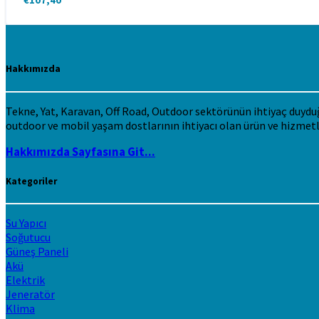
Hakkımızda
Tekne, Yat, Karavan, Off Road, Outdoor sektörünün ihtiyaç duyduğu 
outdoor ve mobil yaşam dostlarının ihtiyacı olan ürün ve hizmetl
Hakkımızda Sayfasına Git...
Kategoriler
Su Yapıcı
Soğutucu
Güneş Paneli
Akü
Elektrik
Jeneratör
Klima