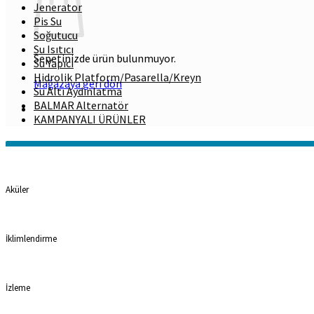
Jenerator
Pis Su
Soğutucu
Su Isıtıcı
Sepetinizde ürün bulunmuyor.
Su Yapıcı
Hidrolik Platform/Pasarella/Kreyn
Mağazaya geri dön
Su Altı Aydınlatma
BALMAR Alternatör
KAMPANYALI ÜRÜNLER
Kategoriler
Aküler
İklimlendirme
İzleme