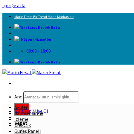
İçeriğe atla
Marin Fırsat Bir Trend Marin Markasıdır
Whatsapp Destek Hattı
Müşteri Hizmetleri
09:00 - 18:00
Whatsapp Destek Hattı
Ara:
Aküler
Giriş Yap / Üye Ol
İklimlendirme
İzleme
Sepet
Elektrik
Güneş Paneli