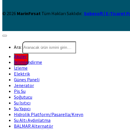
© 2026
MarinFırsat
Tüm Hakları Saklıdır.
Sobesoft | E-Ticaret P
Ara:
Aküler
İklimlendirme
İzleme
Elektrik
Güneş Paneli
Jenerator
Pis Su
Soğutucu
Su Isıtıcı
Su Yapıcı
Hidrolik Platform/Pasarella/Kreyn
Su Altı Aydınlatma
BALMAR Alternatör