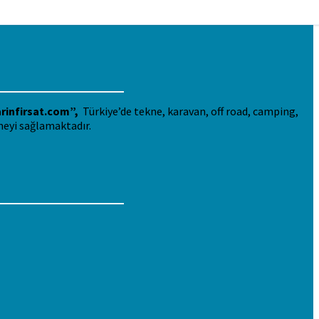
rinfirsat.com”,
Türkiye’de tekne, karavan, off road, camping,
meyi sağlamaktadır.