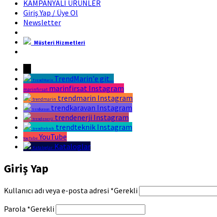
KAMPANYALI ÜRÜNLER
Giriş Yap / Üye Ol
Newsletter
Müşteri Hizmetleri
Marin Fırsat Bir Trend Marin Markasıdır
→
TrendMarin'e git...
TrendMarin
marinfirsat Instagram
marinfirsat
trendmarin Instagram
trendmarin
trendkaravan Instagram
trendkaravan
trendenerji Instagram
trendenerji
trendteknik Instagram
trendteknik
YouTube
YouTube
Kataloglar
Kataloglar
Giriş Yap
Kullanıcı adı veya e-posta adresi
*
Gerekli
Parola
*
Gerekli