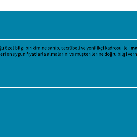
özel bilgi birikimine sahip, tecrübeli ve yenilikçi kadrosu ile “
ma
eri en uygun fiyatlarla almalarını ve müşterilerine doğru bilgi ver