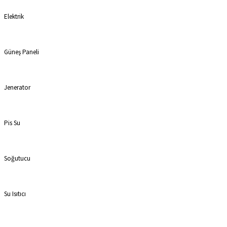
Elektrik
Güneş Paneli
Jenerator
Pis Su
Soğutucu
Su Isıtıcı