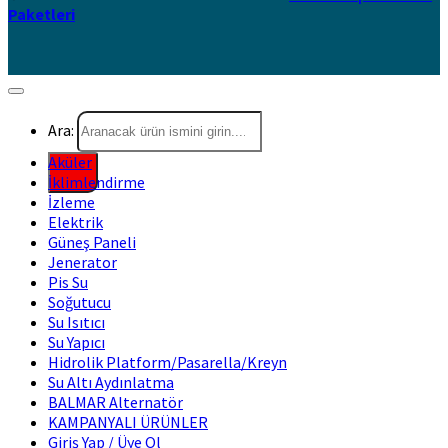
Paketleri
Ara:
Aküler
İklimlendirme
İzleme
Elektrik
Güneş Paneli
Jenerator
Pis Su
Soğutucu
Su Isıtıcı
Su Yapıcı
Hidrolik Platform/Pasarella/Kreyn
Su Altı Aydınlatma
BALMAR Alternatör
KAMPANYALI ÜRÜNLER
Giriş Yap / Üye Ol