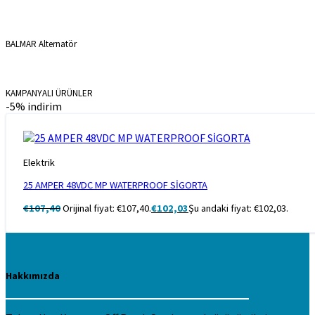
BALMAR Alternatör
KAMPANYALI ÜRÜNLER
-5% indirim
Elektrik
25 AMPER 48VDC MP WATERPROOF SİGORTA
€
107,40
Orijinal fiyat: €107,40.
€
102,03
Şu andaki fiyat: €102,03.
Hakkımızda