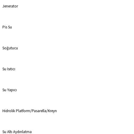
Jenerator
Pis Su
Soğutucu
Su Isıtıcı
Su Yapıcı
Hidrolik Platform/Pasarella/Kreyn
Su Altı Aydınlatma