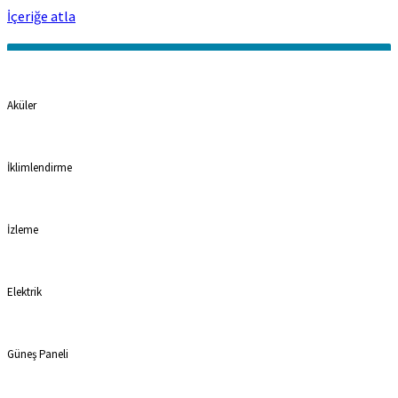
İçeriğe atla
Kategoriler
Aküler
İklimlendirme
İzleme
Elektrik
Güneş Paneli