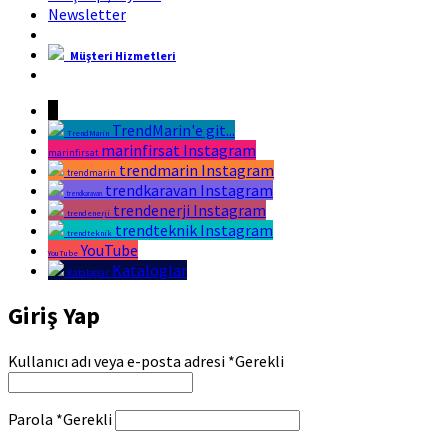
Newsletter
Müşteri Hizmetleri
Marin Fırsat Bir Trend Marin Markasıdır
↓
TrendMarin'e git...
TrendMarin
marinfirsat Instagram
marinfirsat
trendmarin Instagram
trendmarin
trendkaravan Instagram
trendkaravan
trendenerji Instagram
trendenerji
trendteknik Instagram
trendteknik
YouTube
YouTube
Kataloglar
Kataloglar
Giriş Yap
Kullanıcı adı veya e-posta adresi
*
Gerekli
Parola
*
Gerekli