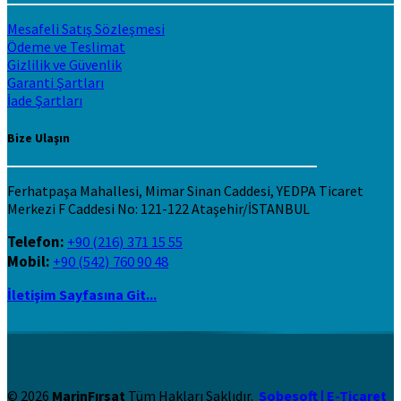
Mesafeli Satış Sözleşmesi
Ödeme ve Teslimat
Gizlilik ve Güvenlik
Garanti Şartları
İade Şartları
Bize Ulaşın
Ferhatpaşa Mahallesi, Mimar Sinan Caddesi, YEDPA Ticaret
Merkezi F Caddesi No: 121-122 Ataşehir/İSTANBUL
Telefon:
+90 (216) 371 15 55
Mobil:
+90 (542) 760 90 48
İletişim Sayfasına Git...
© 2026
MarinFırsat
Tüm Hakları Saklıdır.
Sobesoft | E-Ticaret