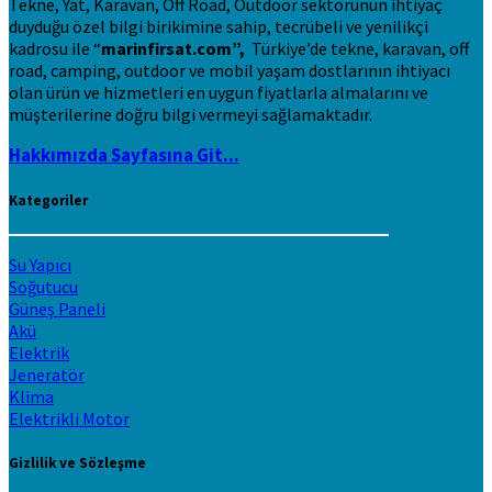
Tekne, Yat, Karavan, Off Road, Outdoor sektörünün ihtiyaç
duyduğu özel bilgi birikimine sahip, tecrübeli ve yenilikçi
kadrosu ile “
marinfirsat.com”,
Türkiye’de tekne, karavan, off
road, camping, outdoor ve mobil yaşam dostlarının ihtiyacı
olan ürün ve hizmetleri en uygun fiyatlarla almalarını ve
müşterilerine doğru bilgi vermeyi sağlamaktadır.
Hakkımızda Sayfasına Git...
Kategoriler
Su Yapıcı
Soğutucu
Güneş Paneli
Akü
Elektrik
Jeneratör
Klima
Elektrikli Motor
Gizlilik ve Sözleşme