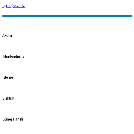
İçeriğe atla
Kategoriler
Aküler
İklimlendirme
İzleme
Elektrik
Güneş Paneli