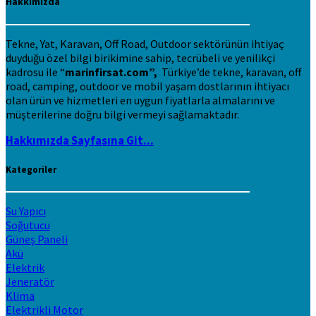
Hakkımızda
Tekne, Yat, Karavan, Off Road, Outdoor sektörünün ihtiyaç
duyduğu özel bilgi birikimine sahip, tecrübeli ve yenilikçi
kadrosu ile “
marinfirsat.com”,
Türkiye’de tekne, karavan, off
road, camping, outdoor ve mobil yaşam dostlarının ihtiyacı
olan ürün ve hizmetleri en uygun fiyatlarla almalarını ve
müşterilerine doğru bilgi vermeyi sağlamaktadır.
Hakkımızda Sayfasına Git...
Kategoriler
Su Yapıcı
Soğutucu
Güneş Paneli
Akü
Elektrik
Jeneratör
Klima
Elektrikli Motor