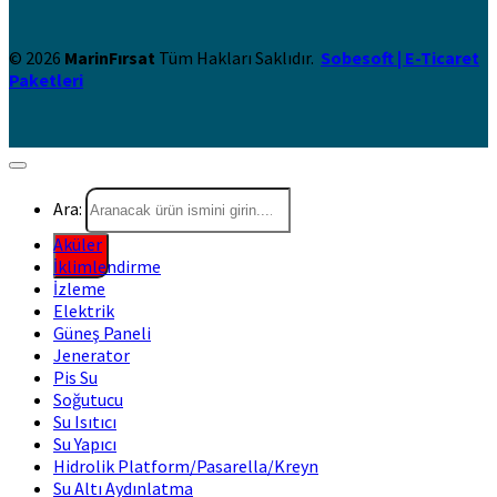
© 2026
MarinFırsat
Tüm Hakları Saklıdır.
Sobesoft | E-Ticaret
Paketleri
Ara:
Aküler
İklimlendirme
İzleme
Elektrik
Güneş Paneli
Jenerator
Pis Su
Soğutucu
Su Isıtıcı
Su Yapıcı
Hidrolik Platform/Pasarella/Kreyn
Su Altı Aydınlatma