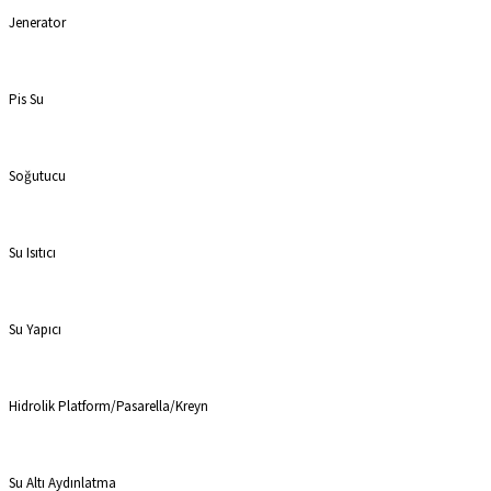
Jenerator
Pis Su
Soğutucu
Su Isıtıcı
Su Yapıcı
Hidrolik Platform/Pasarella/Kreyn
Su Altı Aydınlatma