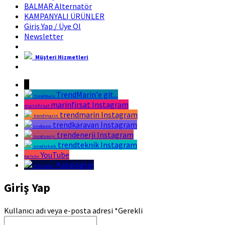
BALMAR Alternatör
KAMPANYALI ÜRÜNLER
Giriş Yap / Üye Ol
Newsletter
Müşteri Hizmetleri
Marin Fırsat Bir Trend Marin Markasıdır
↓
TrendMarin'e git...
TrendMarin
marinfirsat Instagram
marinfirsat
trendmarin Instagram
trendmarin
trendkaravan Instagram
trendkaravan
trendenerji Instagram
trendenerji
trendteknik Instagram
trendteknik
YouTube
YouTube
Kataloglar
Kataloglar
Giriş Yap
Kullanıcı adı veya e-posta adresi
*
Gerekli