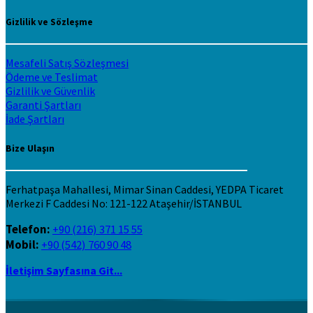
Gizlilik ve Sözleşme
Mesafeli Satış Sözleşmesi
Ödeme ve Teslimat
Gizlilik ve Güvenlik
Garanti Şartları
İade Şartları
Bize Ulaşın
Ferhatpaşa Mahallesi, Mimar Sinan Caddesi, YEDPA Ticaret
Merkezi F Caddesi No: 121-122 Ataşehir/İSTANBUL
Telefon:
+90 (216) 371 15 55
Mobil:
+90 (542) 760 90 48
İletişim Sayfasına Git...